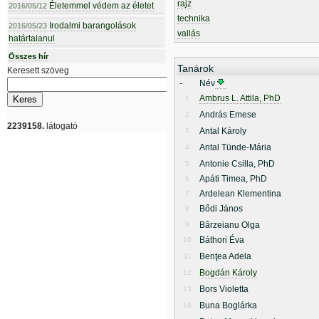
rajz
Életemmel védem az életet
2016/05/12
technika
Irodalmi barangolások
2016/05/23
vallás
határtalanul
Összes hír
Tanárok
Keresett szöveg
-
Név
Ambrus L. Attila, PhD
1
András Emese
2
2239158.
látogató
Antal Károly
3
Antal Tünde-Mária
4
Antonie Csilla, PhD
5
Apáti Timea, PhD
6
Ardelean Klementina
7
Bődi János
8
Bârzeianu Olga
9
Báthori Éva
10
Benţea Adela
11
Bogdán Károly
12
Bors Violetta
13
Buna Boglárka
14