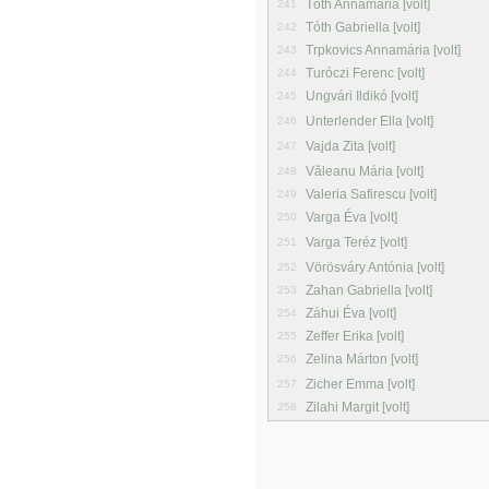
Tóth Annamária [volt]
241
Tóth Gabriella [volt]
242
Trpkovics Annamária [volt]
243
Turóczi Ferenc [volt]
244
Ungvári Ildikó [volt]
245
Unterlender Ella [volt]
246
Vajda Zita [volt]
247
Văleanu Mária [volt]
248
Valeria Safirescu [volt]
249
Varga Éva [volt]
250
Varga Teréz [volt]
251
Vörösváry Antónia [volt]
252
Zahan Gabriella [volt]
253
Záhui Éva [volt]
254
Zeffer Erika [volt]
255
Zelina Márton [volt]
256
Zicher Emma [volt]
257
Zilahi Margit [volt]
258