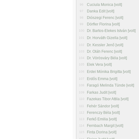
Cuciula Monica [volt]
96
Danka Edit [volt]
97
Diószegi Ferenc [volt]
98
Dörfler Florina [volt]
99
Dr. Bartos-Elekes István [volt]
100
Dr. Horváth Gizella [volt]
101
Dr. Kessler Jenő [volt]
102
Dr. Oláh Ferenc [volt]
103
Dr. Vörösváry Béla [volt]
104
Elek Vera [volt]
105
Erdei Mónika Brigitta [volt]
106
Erdős Emma [volt]
107
Faragó Melinda Tünde [volt]
108
Farkas Judit [volt]
109
Fazekas Tibor Attila [volt]
110
Fehér Sándor [volt]
111
Ferenczy Béla [volt]
112
Ferkő Emilia [volt]
113
Fernbach Margit [volt]
114
Finta Dorina [volt]
115