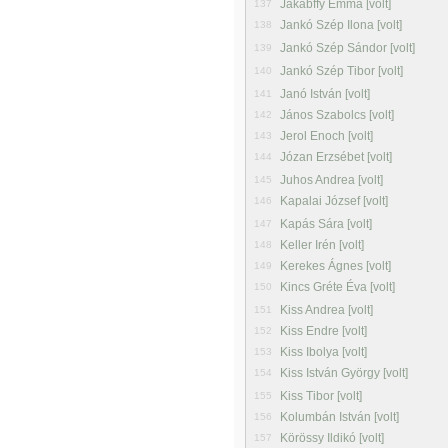
Jakabffy Emma [volt]
137
Jankó Szép Ilona [volt]
138
Jankó Szép Sándor [volt]
139
Jankó Szép Tibor [volt]
140
Janó István [volt]
141
János Szabolcs [volt]
142
Jerol Enoch [volt]
143
Józan Erzsébet [volt]
144
Juhos Andrea [volt]
145
Kapalai József [volt]
146
Kapás Sára [volt]
147
Keller Irén [volt]
148
Kerekes Ágnes [volt]
149
Kincs Gréte Éva [volt]
150
Kiss Andrea [volt]
151
Kiss Endre [volt]
152
Kiss Ibolya [volt]
153
Kiss István György [volt]
154
Kiss Tibor [volt]
155
Kolumbán István [volt]
156
Körössy Ildikó [volt]
157