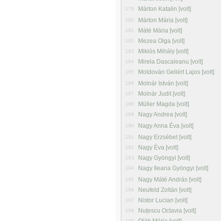
Márton Katalin [volt]
179
Márton Mária [volt]
180
Máté Mária [volt]
181
Mezea Olga [volt]
182
Miklós Mihály [volt]
183
Mirela Dascaleanu [volt]
184
Moldován Gellért Lajos [volt]
185
Molnár István [volt]
186
Molnár Judit [volt]
187
Müller Magda [volt]
188
Nagy Andrea [volt]
189
Nagy Anna Éva [volt]
190
Nagy Erzsébet [volt]
191
Nagy Éva [volt]
192
Nagy Gyöngyi [volt]
193
Nagy Ileana Gyöngyi [volt]
194
Nagy Máté András [volt]
195
Neufeld Zoltán [volt]
196
Nistor Lucian [volt]
197
Nuțescu Octavia [volt]
198
199