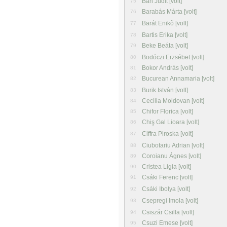
Bán Judit [volt]
75
Barabás Márta [volt]
76
Barát Enikõ [volt]
77
Bartis Erika [volt]
78
Beke Beáta [volt]
79
Bodóczi Erzsébet [volt]
80
Bokor András [volt]
81
Bucurean Annamaria [volt]
82
Burik István [volt]
83
Cecilia Moldovan [volt]
84
Chifor Florica [volt]
85
Chiş Gal Lioara [volt]
86
Ciffra Piroska [volt]
87
Ciubotariu Adrian [volt]
88
Coroianu Ágnes [volt]
89
Cristea Ligia [volt]
90
Csáki Ferenc [volt]
91
Csáki Ibolya [volt]
92
Csepregi Imola [volt]
93
Csiszár Csilla [volt]
94
Csuzi Emese [volt]
95