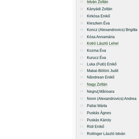
István Zoltán
35
Kányádi Zoltán
36
Kirkósa Enikő
37
Kleszken Éva
38
Koncz (Alexandrovics) Brigitta
39
Kósa Annamária
40
Kotró László Lehel
41
Kozma Éva
42
Kurucz Éva
43
Luka (Futó) Enikő
44
Makai-Bölöni Judit
45
Năndrean Enikõ
46
Nagy Zoltán
47
Negruţ Mărioara
48
Nonn (Alexandrovics) Andrea
49
Pallai Márta
50
Puskás Ágnes
51
Puskás Károly
52
Ridi Enikő
53
Rollinger László István
54