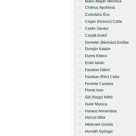
Butuc-Mayer Veronica
15
Chifiriuc Apollónia
16
Ciubotariu Éva
17
Crişan (Hosszú) Csilla
18
Cseke Sándor
19
Czirják Enikő
20
Demeter (Bánházi) Emőke
21
Domján Katalin
22
Durne Estera
23
Erdei István
24
Fazakas Gábor
25
Fazekas (Rév) Csilla
26
Fechete Camelia
27
Flonta Ioan
28
Gál (Nagy) Ildikó
29
Guler Monica
30
Hanesz Annamária
31
Hercut Otilia
32
Hibácskó Gizella
33
Horváth Gyöngyi
34