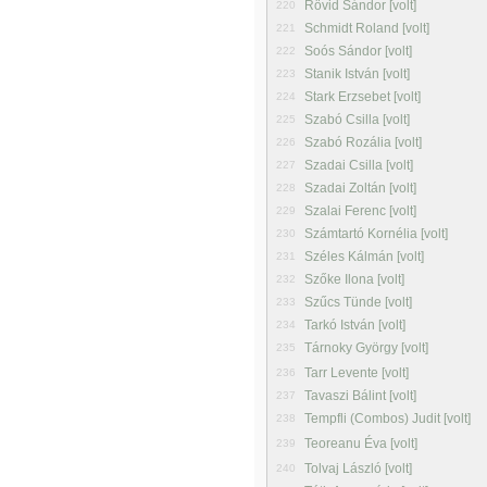
Rövid Sándor [volt]
220
Schmidt Roland [volt]
221
Soós Sándor [volt]
222
Stanik István [volt]
223
Stark Erzsebet [volt]
224
Szabó Csilla [volt]
225
Szabó Rozália [volt]
226
Szadai Csilla [volt]
227
Szadai Zoltán [volt]
228
Szalai Ferenc [volt]
229
Számtartó Kornélia [volt]
230
Széles Kálmán [volt]
231
Szőke Ilona [volt]
232
Szűcs Tünde [volt]
233
Tarkó István [volt]
234
Tárnoky György [volt]
235
Tarr Levente [volt]
236
Tavaszi Bálint [volt]
237
Tempfli (Combos) Judit [volt]
238
Teoreanu Éva [volt]
239
Tolvaj László [volt]
240