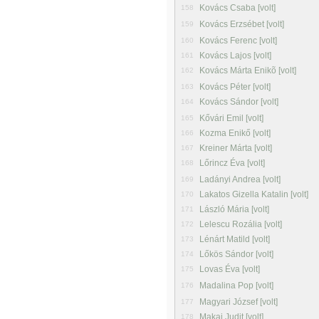
Kovács Csaba [volt]
158
Kovács Erzsébet [volt]
159
Kovács Ferenc [volt]
160
Kovács Lajos [volt]
161
Kovács Márta Enikõ [volt]
162
Kovács Péter [volt]
163
Kovács Sándor [volt]
164
Kővári Emil [volt]
165
Kozma Enikő [volt]
166
Kreiner Márta [volt]
167
Lőrincz Éva [volt]
168
Ladányi Andrea [volt]
169
Lakatos Gizella Katalin [volt]
170
László Mária [volt]
171
Lelescu Rozália [volt]
172
Lénárt Matild [volt]
173
Lőkös Sándor [volt]
174
Lovas Éva [volt]
175
Madalina Pop [volt]
176
Magyari József [volt]
177
Makai Judit [volt]
178