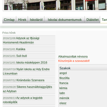
Címlap
Hírek
Iskoláról
Iskolai dokumentumok
Diákélet
Tan
Friss hírek
Adysok az Ifjúsági
2016/11/08
Honismereti Akadémián
Kaláka
2016/11/01
Suli-buli
2016/11/01
Alkalmazottak névsora
Köszönjük a szavazatot!
Iskola másképpen 2016
2016/11/01
Szakok
Nyári iskola az Ady Endre
2016/07/18
angol
Líceumban
filozófia
Kirándulás Szarvasra
2016/07/12
francia
Sikeres használtolajgyűjtés
2016/06/28
kémia
az Adyban
latin
Az adysok a legjobb
2016/06/13
mérnök
robotépítők
olasz