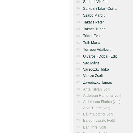
Sarkadi Viktória
55
Sárközi (Tatár) Csilla
56
Szabó Margit
57
Takács Péter
58
Takács Tünde
59
Tódor Éva
60
Tóth Márta
61
Tunyogi Adalbert
62
Ujvárosi (Dobai) Edit
63
Vad Márta
64
Varsóczky Ildikó
65
Vincze Zsolt
66
Závodszky Tamás
67
Antal István [volt]
68
Ardelean Ramona [volt]
69
Ardeleanu Florica [volt]
70
Árva Tünde [volt]
71
Bálint Botond [volt]
72
Balogh László [volt]
73
Bán Imre [volt]
74