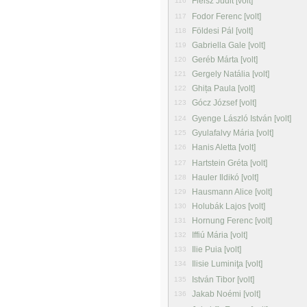
Fleisz Judit [volt]
116
Fodor Ferenc [volt]
117
Földesi Pál [volt]
118
Gabriella Gale [volt]
119
Geréb Márta [volt]
120
Gergely Natália [volt]
121
Ghița Paula [volt]
122
Gócz József [volt]
123
Gyenge László István [volt]
124
Gyulafalvy Mária [volt]
125
Hanis Aletta [volt]
126
Hartstein Gréta [volt]
127
Hauler Ildikó [volt]
128
Hausmann Alice [volt]
129
Holubák Lajos [volt]
130
Hornung Ferenc [volt]
131
Iffiú Mária [volt]
132
Ilie Puia [volt]
133
Ilisie Luminiţa [volt]
134
István Tibor [volt]
135
Jakab Noémi [volt]
136