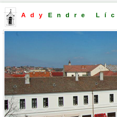
Ady
Endre Lí