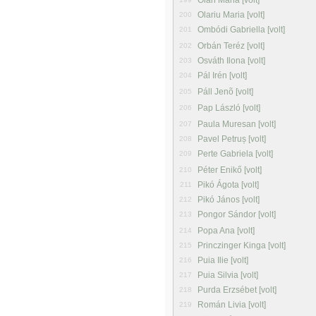
Oláh Mária [volt]
Olariu Maria [volt]
200
Ombódi Gabriella [volt]
201
Orbán Teréz [volt]
202
Osváth Ilona [volt]
203
Pál Irén [volt]
204
Páll Jenõ [volt]
205
Pap László [volt]
206
Paula Muresan [volt]
207
Pavel Petruș [volt]
208
Perte Gabriela [volt]
209
Péter Enikő [volt]
210
Pikó Ágota [volt]
211
Pikó János [volt]
212
Pongor Sándor [volt]
213
Popa Ana [volt]
214
Princzinger Kinga [volt]
215
Puia Ilie [volt]
216
Puia Silvia [volt]
217
Purda Erzsébet [volt]
218
Román Livia [volt]
219