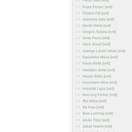
Fleisz Judit [volt]
116
Fodor Ferenc [volt]
117
Földesi Pál [volt]
118
Gabriella Gale [volt]
119
Geréb Márta [volt]
120
Gergely Natália [volt]
121
Ghița Paula [volt]
122
Gócz József [volt]
123
Gyenge László István [volt]
124
Gyulafalvy Mária [volt]
125
Hanis Aletta [volt]
126
Hartstein Gréta [volt]
127
Hauler Ildikó [volt]
128
Hausmann Alice [volt]
129
Holubák Lajos [volt]
130
Hornung Ferenc [volt]
131
Iffiú Mária [volt]
132
Ilie Puia [volt]
133
Ilisie Luminiţa [volt]
134
István Tibor [volt]
135
Jakab Noémi [volt]
136