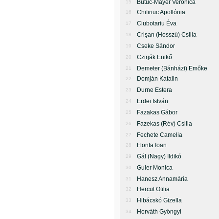
Butuc-Mayer Veronica
15
Chifiriuc Apollónia
16
Ciubotariu Éva
17
Crişan (Hosszú) Csilla
18
Cseke Sándor
19
Czirják Enikő
20
Demeter (Bánházi) Emőke
21
Domján Katalin
22
Durne Estera
23
Erdei István
24
Fazakas Gábor
25
Fazekas (Rév) Csilla
26
Fechete Camelia
27
Flonta Ioan
28
Gál (Nagy) Ildikó
29
Guler Monica
30
Hanesz Annamária
31
Hercut Otilia
32
Hibácskó Gizella
33
Horváth Gyöngyi
34