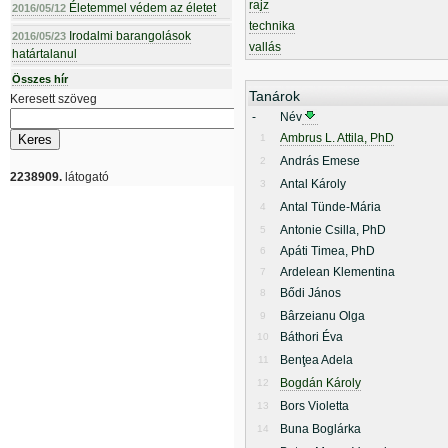
rajz
Életemmel védem az életet
2016/05/12
technika
Irodalmi barangolások
2016/05/23
vallás
határtalanul
Összes hír
Tanárok
Keresett szöveg
-
Név
Ambrus L. Attila, PhD
1
András Emese
2
2238909.
látogató
Antal Károly
3
Antal Tünde-Mária
4
Antonie Csilla, PhD
5
Apáti Timea, PhD
6
Ardelean Klementina
7
Bődi János
8
Bârzeianu Olga
9
Báthori Éva
10
Benţea Adela
11
Bogdán Károly
12
Bors Violetta
13
Buna Boglárka
14