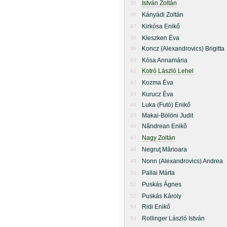
István Zoltán
35
Kányádi Zoltán
36
Kirkósa Enikő
37
Kleszken Éva
38
Koncz (Alexandrovics) Brigitta
39
Kósa Annamária
40
Kotró László Lehel
41
Kozma Éva
42
Kurucz Éva
43
Luka (Futó) Enikő
44
Makai-Bölöni Judit
45
Năndrean Enikõ
46
Nagy Zoltán
47
Negruţ Mărioara
48
Nonn (Alexandrovics) Andrea
49
Pallai Márta
50
Puskás Ágnes
51
Puskás Károly
52
Ridi Enikő
53
Rollinger László István
54