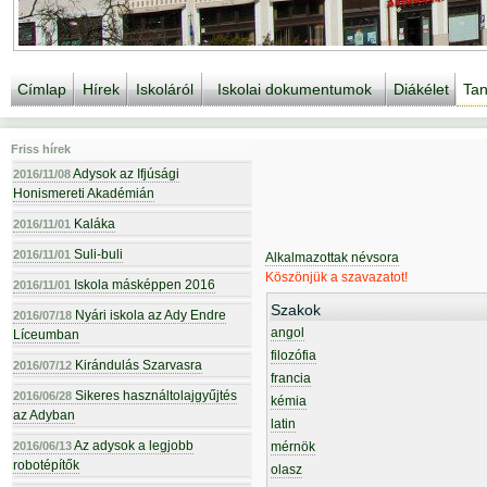
Címlap
Hírek
Iskoláról
Iskolai dokumentumok
Diákélet
Tan
Friss hírek
Adysok az Ifjúsági
2016/11/08
Honismereti Akadémián
Kaláka
2016/11/01
Suli-buli
2016/11/01
Alkalmazottak névsora
Köszönjük a szavazatot!
Iskola másképpen 2016
2016/11/01
Szakok
Nyári iskola az Ady Endre
2016/07/18
angol
Líceumban
filozófia
Kirándulás Szarvasra
2016/07/12
francia
Sikeres használtolajgyűjtés
2016/06/28
kémia
az Adyban
latin
Az adysok a legjobb
2016/06/13
mérnök
robotépítők
olasz