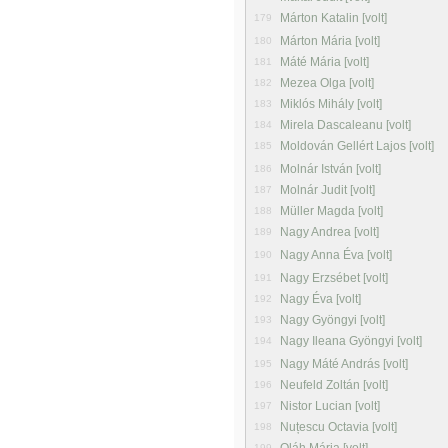
Márton Katalin [volt]
179
Márton Mária [volt]
180
Máté Mária [volt]
181
Mezea Olga [volt]
182
Miklós Mihály [volt]
183
Mirela Dascaleanu [volt]
184
Moldován Gellért Lajos [volt]
185
Molnár István [volt]
186
Molnár Judit [volt]
187
Müller Magda [volt]
188
Nagy Andrea [volt]
189
Nagy Anna Éva [volt]
190
Nagy Erzsébet [volt]
191
Nagy Éva [volt]
192
Nagy Gyöngyi [volt]
193
Nagy Ileana Gyöngyi [volt]
194
Nagy Máté András [volt]
195
Neufeld Zoltán [volt]
196
Nistor Lucian [volt]
197
Nuțescu Octavia [volt]
198
199