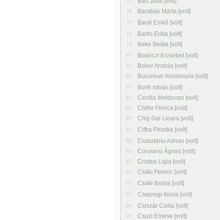
Bán Judit [volt]
75
Barabás Márta [volt]
76
Barát Enikõ [volt]
77
Bartis Erika [volt]
78
Beke Beáta [volt]
79
Bodóczi Erzsébet [volt]
80
Bokor András [volt]
81
Bucurean Annamaria [volt]
82
Burik István [volt]
83
Cecilia Moldovan [volt]
84
Chifor Florica [volt]
85
Chiş Gal Lioara [volt]
86
Ciffra Piroska [volt]
87
Ciubotariu Adrian [volt]
88
Coroianu Ágnes [volt]
89
Cristea Ligia [volt]
90
Csáki Ferenc [volt]
91
Csáki Ibolya [volt]
92
Csepregi Imola [volt]
93
Csiszár Csilla [volt]
94
Csuzi Emese [volt]
95