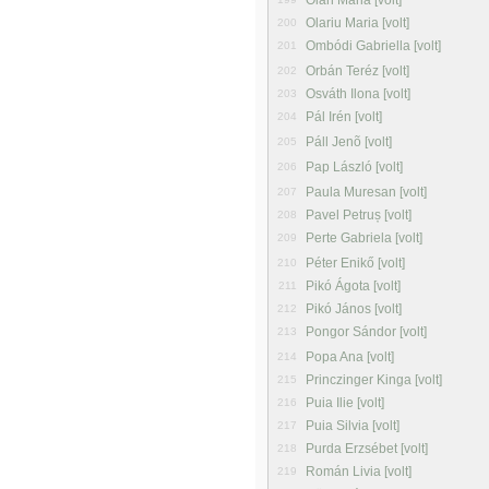
Oláh Mária [volt]
Olariu Maria [volt]
200
Ombódi Gabriella [volt]
201
Orbán Teréz [volt]
202
Osváth Ilona [volt]
203
Pál Irén [volt]
204
Páll Jenõ [volt]
205
Pap László [volt]
206
Paula Muresan [volt]
207
Pavel Petruș [volt]
208
Perte Gabriela [volt]
209
Péter Enikő [volt]
210
Pikó Ágota [volt]
211
Pikó János [volt]
212
Pongor Sándor [volt]
213
Popa Ana [volt]
214
Princzinger Kinga [volt]
215
Puia Ilie [volt]
216
Puia Silvia [volt]
217
Purda Erzsébet [volt]
218
Román Livia [volt]
219