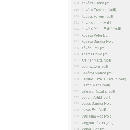
Kovács Csaba [volt]
158
Kovács Erzsébet [volt]
159
Kovács Ferenc [volt]
160
Kovács Lajos [volt]
161
Kovács Márta Enikõ [volt]
162
Kovács Péter [volt]
163
Kovács Sándor [volt]
164
Kővári Emil [volt]
165
Kozma Enikő [volt]
166
Kreiner Márta [volt]
167
Lőrincz Éva [volt]
168
Ladányi Andrea [volt]
169
Lakatos Gizella Katalin [volt]
170
László Mária [volt]
171
Lelescu Rozália [volt]
172
Lénárt Matild [volt]
173
Lőkös Sándor [volt]
174
Lovas Éva [volt]
175
Madalina Pop [volt]
176
Magyari József [volt]
177
Makai Judit [volt]
178