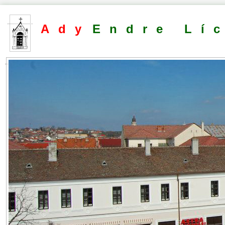
Ady
Endre Lí