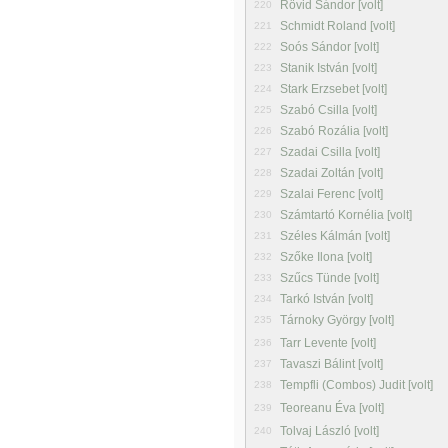
Rövid Sándor [volt]
220
Schmidt Roland [volt]
221
Soós Sándor [volt]
222
Stanik István [volt]
223
Stark Erzsebet [volt]
224
Szabó Csilla [volt]
225
Szabó Rozália [volt]
226
Szadai Csilla [volt]
227
Szadai Zoltán [volt]
228
Szalai Ferenc [volt]
229
Számtartó Kornélia [volt]
230
Széles Kálmán [volt]
231
Szőke Ilona [volt]
232
Szűcs Tünde [volt]
233
Tarkó István [volt]
234
Tárnoky György [volt]
235
Tarr Levente [volt]
236
Tavaszi Bálint [volt]
237
Tempfli (Combos) Judit [volt]
238
Teoreanu Éva [volt]
239
Tolvaj László [volt]
240