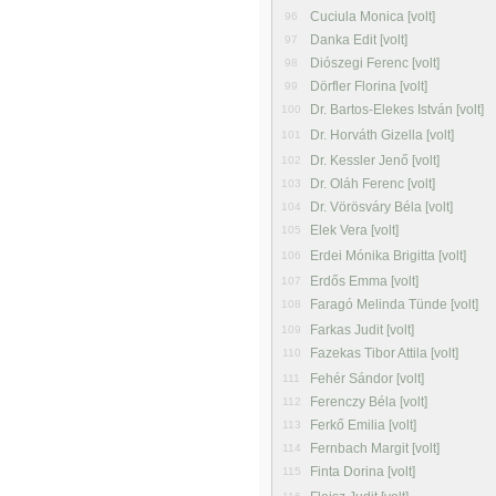
Cuciula Monica [volt]
96
Danka Edit [volt]
97
Diószegi Ferenc [volt]
98
Dörfler Florina [volt]
99
Dr. Bartos-Elekes István [volt]
100
Dr. Horváth Gizella [volt]
101
Dr. Kessler Jenő [volt]
102
Dr. Oláh Ferenc [volt]
103
Dr. Vörösváry Béla [volt]
104
Elek Vera [volt]
105
Erdei Mónika Brigitta [volt]
106
Erdős Emma [volt]
107
Faragó Melinda Tünde [volt]
108
Farkas Judit [volt]
109
Fazekas Tibor Attila [volt]
110
Fehér Sándor [volt]
111
Ferenczy Béla [volt]
112
Ferkő Emilia [volt]
113
Fernbach Margit [volt]
114
Finta Dorina [volt]
115