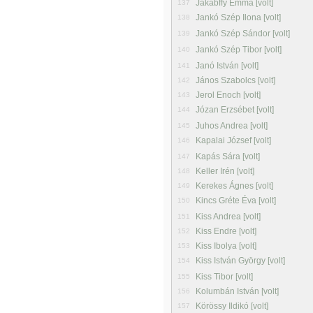
Jakabffy Emma [volt]
137
Jankó Szép Ilona [volt]
138
Jankó Szép Sándor [volt]
139
Jankó Szép Tibor [volt]
140
Janó István [volt]
141
János Szabolcs [volt]
142
Jerol Enoch [volt]
143
Józan Erzsébet [volt]
144
Juhos Andrea [volt]
145
Kapalai József [volt]
146
Kapás Sára [volt]
147
Keller Irén [volt]
148
Kerekes Ágnes [volt]
149
Kincs Gréte Éva [volt]
150
Kiss Andrea [volt]
151
Kiss Endre [volt]
152
Kiss Ibolya [volt]
153
Kiss István György [volt]
154
Kiss Tibor [volt]
155
Kolumbán István [volt]
156
Körössy Ildikó [volt]
157