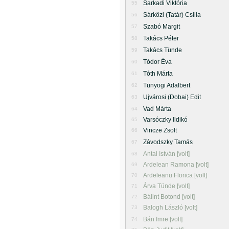
Sarkadi Viktória
55
Sárközi (Tatár) Csilla
56
Szabó Margit
57
Takács Péter
58
Takács Tünde
59
Tódor Éva
60
Tóth Márta
61
Tunyogi Adalbert
62
Ujvárosi (Dobai) Edit
63
Vad Márta
64
Varsóczky Ildikó
65
Vincze Zsolt
66
Závodszky Tamás
67
Antal István [volt]
68
Ardelean Ramona [volt]
69
Ardeleanu Florica [volt]
70
Árva Tünde [volt]
71
Bálint Botond [volt]
72
Balogh László [volt]
73
Bán Imre [volt]
74