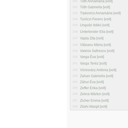
Tóth Annamária [volt]
241
Tóth Gabriella [volt]
242
Trpkovics Annamária [volt]
243
Turóczi Ferenc [volt]
244
Ungvári Ildikó [volt]
245
Unterlender Ella [volt]
246
Vajda Zita [volt]
247
Văleanu Mária [volt]
248
Valeria Safirescu [volt]
249
Varga Éva [volt]
250
Varga Teréz [volt]
251
Vörösváry Antónia [volt]
252
Zahan Gabriella [volt]
253
Záhui Éva [volt]
254
Zeffer Erika [volt]
255
Zelina Márton [volt]
256
Zicher Emma [volt]
257
Zilahi Margit [volt]
258