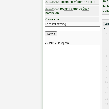
rajz
Életemmel védem az életet
2016/05/12
tech
Irodalmi barangolások
2016/05/23
vall
határtalanul
Összes hír
Tan
Keresett szöveg
-
1
2
2239112.
látogató
3
4
5
6
7
8
9
10
11
12
13
14