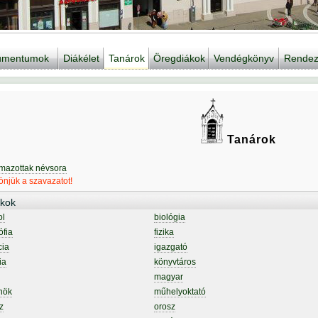
kumentumok
Diákélet
Tanárok
Öregdiákok
Vendégkönyv
Rendez
Tanárok
lmazottak névsora
njük a szavazatot!
kok
ol
biológia
ófia
fizika
cia
igazgató
ia
könyvtáros
magyar
nök
műhelyoktató
z
orosz