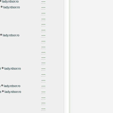
lady.rdsor.ro
----
lady.rdsor.ro
----
----
----
----
----
lady.rdsor.ro
----
----
----
----
----
----
z
lady.rdsor.ro
----
----
----
a
lady.rdsor.ro
----
s
lady.rdsor.ro
----
----
----
----