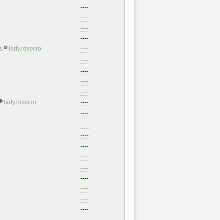
----
----
----
----
s
lady.rdsor.ro
----
----
----
----
----
lady.rdsor.ro
----
----
----
----
----
----
----
----
----
----
----