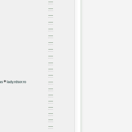
----
----
----
----
----
----
----
----
----
----
----
----
as
lady.rdsor.ro
----
----
----
----
----
----
----
----