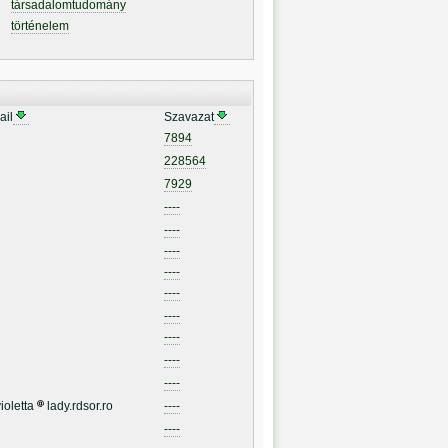
társadalomtudomány
történelem
ail
Szavazat
7894
228564
7929
----
----
----
----
----
----
----
----
----
ioletta
lady.rdsor.ro
----
----