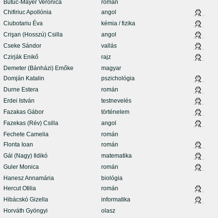
Butuc-Mayer Veronica
román
Chifiriuc Apollónia
angol
Ciubotariu Éva
kémia / fizika
Crişan (Hosszú) Csilla
angol
Cseke Sándor
vallás
Czirják Enikő
rajz
Demeter (Bánházi) Emőke
magyar
Domján Katalin
pszichológia
Durne Estera
román
Erdei István
testnevelés
Fazakas Gábor
történelem
Fazekas (Rév) Csilla
angol
Fechete Camelia
román
Flonta Ioan
román
Gál (Nagy) Ildikó
matematika
Guler Monica
román
Hanesz Annamária
biológia
Hercut Otilia
román
Hibácskó Gizella
informatika
Horváth Gyöngyi
olasz