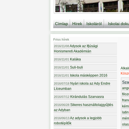
Címlap
Hírek
Iskoláról
Iskolai do
Friss hírek
Adysok az Ifjúsági
2016/11/08
Honismereti Akadémián
Kaláka
2016/11/01
Suli-buli
2016/11/01
Alka
Köszö
Iskola másképpen 2016
2016/11/01
Sza
Nyári iskola az Ady Endre
2016/07/18
ang
Líceumban
filoz
Kirándulás Szarvasra
2016/07/12
fran
Sikeres használtolajgyűjtés
2016/06/28
kém
az Adyban
latin
Az adysok a legjobb
2016/06/13
mér
robotépítők
olas