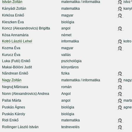
István Zoltán
matematika / informatika
istvz
Kányádi Zoltán
matematika
kanyi
Kirkósa Enikő
magyar
Kleszken Éva
biológia
Koncz (Alexandrovics) Brigitta
angol
Kósa Annamária
német
Kotró László Lehel
informatika
kotro
Kozma Éva
magyar
Kurucz Éva
vallás
Luka (Futó) Enikő
pszichológia
Makai-Bölöni Judit
könyvtáros
Năndrean Enikõ
fizika
Nagy Zoltán
matematika / informatika
nagy
Negruţ Mărioara
román
Nonn (Alexandrovics) Andrea
Angol
Pallai Márta
angol
mart
Puskás Ágnes
biológia
agne
Puskás Károly
biológia
Ridi Enikő
matematika
Rollinger László István
testnevelés