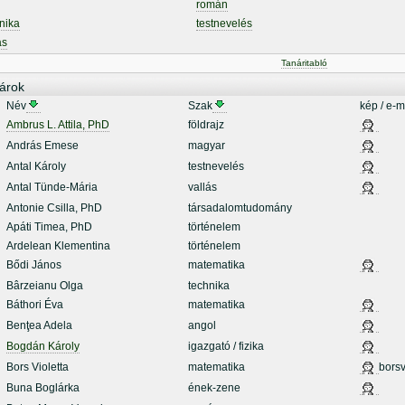
román
nika
testnevelés
ás
Tanáritabló
árok
Név
Szak
kép / e-m
Ambrus L. Attila, PhD
földrajz
András Emese
magyar
Antal Károly
testnevelés
Antal Tünde-Mária
vallás
Antonie Csilla, PhD
társadalomtudomány
Apáti Timea, PhD
történelem
Ardelean Klementina
történelem
Bődi János
matematika
Bârzeianu Olga
technika
Báthori Éva
matematika
Benţea Adela
angol
Bogdán Károly
igazgató / fizika
Bors Violetta
matematika
borsv
Buna Boglárka
ének-zene