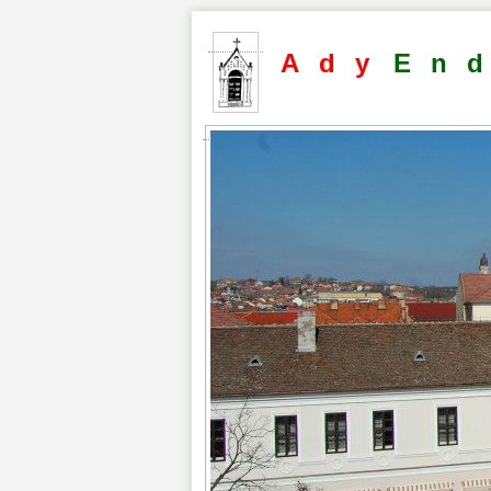
Ady
En