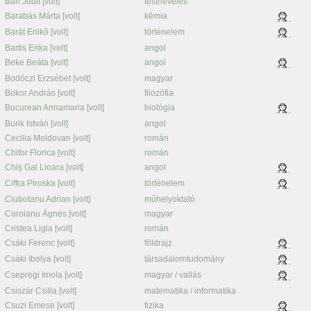
Bán Judit [volt]
testnevelés
Barabás Márta [volt]
kémia
Barát Enikõ [volt]
történelem
Bartis Erika [volt]
angol
Beke Beáta [volt]
angol
Bodóczi Erzsébet [volt]
magyar
Bokor András [volt]
filozófia
Bucurean Annamaria [volt]
biológia
Burik István [volt]
angol
Cecilia Moldovan [volt]
román
Chifor Florica [volt]
román
Chiş Gal Lioara [volt]
angol
Ciffra Piroska [volt]
történelem
Ciubotariu Adrian [volt]
műhelyoktató
Coroianu Ágnes [volt]
magyar
Cristea Ligia [volt]
román
Csáki Ferenc [volt]
földrajz
Csáki Ibolya [volt]
társadalomtudomány
Csepregi Imola [volt]
magyar / vallás
Csiszár Csilla [volt]
matematika / informatika
Csuzi Emese [volt]
fizika