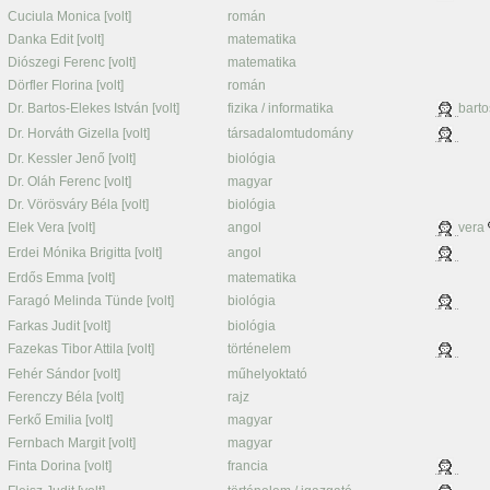
Cuciula Monica [volt]
román
Danka Edit [volt]
matematika
Diószegi Ferenc [volt]
matematika
Dörfler Florina [volt]
román
Dr. Bartos-Elekes István [volt]
fizika / informatika
barto
Dr. Horváth Gizella [volt]
társadalomtudomány
Dr. Kessler Jenő [volt]
biológia
Dr. Oláh Ferenc [volt]
magyar
Dr. Vörösváry Béla [volt]
biológia
Elek Vera [volt]
angol
vera
Erdei Mónika Brigitta [volt]
angol
Erdős Emma [volt]
matematika
Faragó Melinda Tünde [volt]
biológia
Farkas Judit [volt]
biológia
Fazekas Tibor Attila [volt]
történelem
Fehér Sándor [volt]
műhelyoktató
Ferenczy Béla [volt]
rajz
Ferkő Emilia [volt]
magyar
Fernbach Margit [volt]
magyar
Finta Dorina [volt]
francia