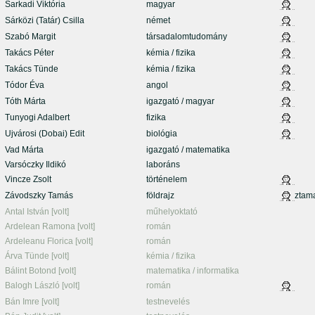
Sarkadi Viktória
magyar
Sárközi (Tatár) Csilla
német
Szabó Margit
társadalomtudomány
Takács Péter
kémia / fizika
Takács Tünde
kémia / fizika
Tódor Éva
angol
Tóth Márta
igazgató / magyar
Tunyogi Adalbert
fizika
Ujvárosi (Dobai) Edit
biológia
Vad Márta
igazgató / matematika
Varsóczky Ildikó
laboráns
Vincze Zsolt
történelem
Závodszky Tamás
földrajz
ztam
Antal István [volt]
műhelyoktató
Ardelean Ramona [volt]
román
Ardeleanu Florica [volt]
román
Árva Tünde [volt]
kémia / fizika
Bálint Botond [volt]
matematika / informatika
Balogh László [volt]
román
Bán Imre [volt]
testnevelés