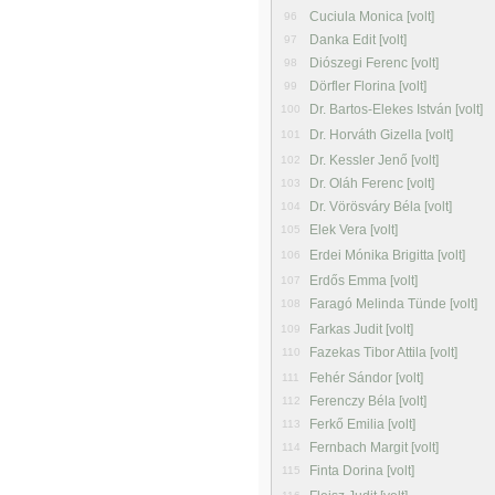
Cuciula Monica [volt]
96
Danka Edit [volt]
97
Diószegi Ferenc [volt]
98
Dörfler Florina [volt]
99
Dr. Bartos-Elekes István [volt]
100
Dr. Horváth Gizella [volt]
101
Dr. Kessler Jenő [volt]
102
Dr. Oláh Ferenc [volt]
103
Dr. Vörösváry Béla [volt]
104
Elek Vera [volt]
105
Erdei Mónika Brigitta [volt]
106
Erdős Emma [volt]
107
Faragó Melinda Tünde [volt]
108
Farkas Judit [volt]
109
Fazekas Tibor Attila [volt]
110
Fehér Sándor [volt]
111
Ferenczy Béla [volt]
112
Ferkő Emilia [volt]
113
Fernbach Margit [volt]
114
Finta Dorina [volt]
115