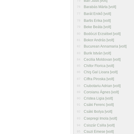
Bán Judit [volt]
75
Barabás Márta [volt]
76
Barát Enikõ [volt]
77
Bartis Erika [volt]
78
Beke Beáta [volt]
79
Bodóczi Erzsébet [volt]
80
Bokor András [volt]
81
Bucurean Annamaria [volt]
82
Burik István [volt]
83
Cecilia Moldovan [volt]
84
Chifor Florica [volt]
85
Chiş Gal Lioara [volt]
86
Ciffra Piroska [volt]
87
Ciubotariu Adrian [volt]
88
Coroianu Ágnes [volt]
89
Cristea Ligia [volt]
90
Csáki Ferenc [volt]
91
Csáki Ibolya [volt]
92
Csepregi Imola [volt]
93
Csiszár Csilla [volt]
94
Csuzi Emese [volt]
95