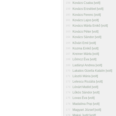
Kovács Csaba [volt]
158
Kovács Erzsébet [volt]
159
Kovács Ferenc [volt]
160
Kovács Lajos [volt]
161
Kovács Márta Enikõ [volt]
162
Kovács Péter [volt]
163
Kovács Sándor [volt]
164
Kővári Emil [volt]
165
Kozma Enikő [volt]
166
Kreiner Márta [volt]
167
Lőrincz Éva [volt]
168
Ladányi Andrea [volt]
169
Lakatos Gizella Katalin [volt]
170
László Mária [volt]
171
Lelescu Rozália [volt]
172
Lénárt Matild [volt]
173
Lőkös Sándor [volt]
174
Lovas Éva [volt]
175
Madalina Pop [volt]
176
Magyari József [volt]
177
Makai Judit [volt]
178