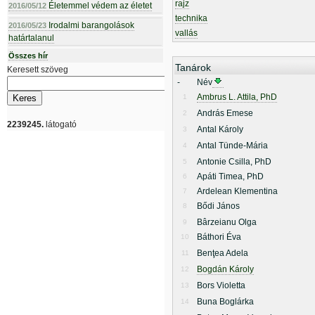
rajz
Életemmel védem az életet
2016/05/12
technika
Irodalmi barangolások
2016/05/23
vallás
határtalanul
Összes hír
Tanárok
Keresett szöveg
-
Név
Ambrus L. Attila, PhD
1
András Emese
2
2239245.
látogató
Antal Károly
3
Antal Tünde-Mária
4
Antonie Csilla, PhD
5
Apáti Timea, PhD
6
Ardelean Klementina
7
Bődi János
8
Bârzeianu Olga
9
Báthori Éva
10
Benţea Adela
11
Bogdán Károly
12
Bors Violetta
13
Buna Boglárka
14