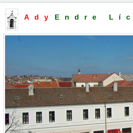
Ady
Endre Lí