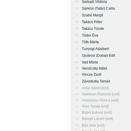
Sarkadi Viktória
55
Sárközi (Tatár) Csilla
56
Szabó Margit
57
Takács Péter
58
Takács Tünde
59
Tódor Éva
60
Tóth Márta
61
Tunyogi Adalbert
62
Ujvárosi (Dobai) Edit
63
Vad Márta
64
Varsóczky Ildikó
65
Vincze Zsolt
66
Závodszky Tamás
67
Antal István [volt]
68
Ardelean Ramona [volt]
69
Ardeleanu Florica [volt]
70
Árva Tünde [volt]
71
Bálint Botond [volt]
72
Balogh László [volt]
73
Bán Imre [volt]
74