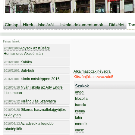
Címlap
Hírek
Iskoláról
Iskolai dokumentumok
Diákélet
Tan
Friss hírek
Adysok az Ifjúsági
2016/11/08
Honismereti Akadémián
Kaláka
2016/11/01
Suli-buli
2016/11/01
Alkalmazottak névsora
Köszönjük a szavazatot!
Iskola másképpen 2016
2016/11/01
Szakok
Nyári iskola az Ady Endre
2016/07/18
angol
Líceumban
filozófia
Kirándulás Szarvasra
2016/07/12
francia
Sikeres használtolajgyűjtés
2016/06/28
kémia
az Adyban
latin
Az adysok a legjobb
2016/06/13
mérnök
robotépítők
olasz