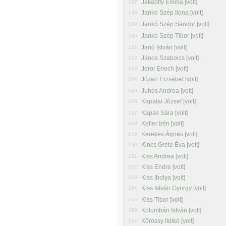
Jakabffy Emma [volt]
137
Jankó Szép Ilona [volt]
138
Jankó Szép Sándor [volt]
139
Jankó Szép Tibor [volt]
140
Janó István [volt]
141
János Szabolcs [volt]
142
Jerol Enoch [volt]
143
Józan Erzsébet [volt]
144
Juhos Andrea [volt]
145
Kapalai József [volt]
146
Kapás Sára [volt]
147
Keller Irén [volt]
148
Kerekes Ágnes [volt]
149
Kincs Gréte Éva [volt]
150
Kiss Andrea [volt]
151
Kiss Endre [volt]
152
Kiss Ibolya [volt]
153
Kiss István György [volt]
154
Kiss Tibor [volt]
155
Kolumbán István [volt]
156
Körössy Ildikó [volt]
157