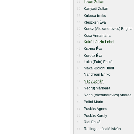
István Zoltán
35
Kányádi Zoltán
36
Kirkósa Enikő
37
Kleszken Éva
38
Koncz (Alexandrovics) Brigitta
39
Kósa Annamária
40
Kotró László Lehel
41
Kozma Éva
42
Kurucz Éva
43
Luka (Futó) Enikő
44
Makai-Bölöni Judit
45
Năndrean Enikõ
46
Nagy Zoltán
47
Negruţ Mărioara
48
Nonn (Alexandrovics) Andrea
49
Pallai Márta
50
Puskás Ágnes
51
Puskás Károly
52
Ridi Enikő
53
Rollinger László István
54