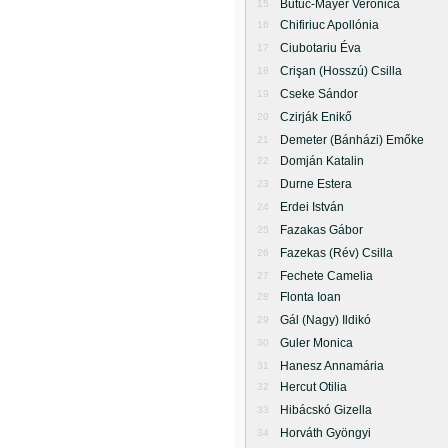
Butuc-Mayer Veronica
15
Chifiriuc Apollónia
16
Ciubotariu Éva
17
Crişan (Hosszú) Csilla
18
Cseke Sándor
19
Czirják Enikő
20
Demeter (Bánházi) Emőke
21
Domján Katalin
22
Durne Estera
23
Erdei István
24
Fazakas Gábor
25
Fazekas (Rév) Csilla
26
Fechete Camelia
27
Flonta Ioan
28
Gál (Nagy) Ildikó
29
Guler Monica
30
Hanesz Annamária
31
Hercut Otilia
32
Hibácskó Gizella
33
Horváth Gyöngyi
34