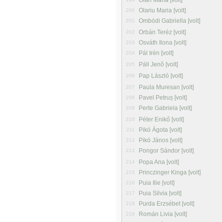
Oláh Mária [volt]
Olariu Maria [volt]
200
Ombódi Gabriella [volt]
201
Orbán Teréz [volt]
202
Osváth Ilona [volt]
203
Pál Irén [volt]
204
Páll Jenõ [volt]
205
Pap László [volt]
206
Paula Muresan [volt]
207
Pavel Petruș [volt]
208
Perte Gabriela [volt]
209
Péter Enikő [volt]
210
Pikó Ágota [volt]
211
Pikó János [volt]
212
Pongor Sándor [volt]
213
Popa Ana [volt]
214
Princzinger Kinga [volt]
215
Puia Ilie [volt]
216
Puia Silvia [volt]
217
Purda Erzsébet [volt]
218
Román Livia [volt]
219