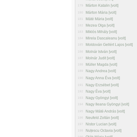
Márton Katalin [volt]
179
Márton Mária [volt]
180
Máté Mária [volt]
181
Mezea Olga [volt]
182
Miklós Mihály [volt]
183
Mirela Dascaleanu [volt]
184
Moldován Gellért Lajos [volt]
185
Molnár István [volt]
186
Molnár Judit [volt]
187
Müller Magda [volt]
188
Nagy Andrea [volt]
189
Nagy Anna Éva [volt]
190
Nagy Erzsébet [volt]
191
Nagy Éva [volt]
192
Nagy Gyöngyi [volt]
193
Nagy Ileana Gyöngyi [volt]
194
Nagy Máté András [volt]
195
Neufeld Zoltán [volt]
196
Nistor Lucian [volt]
197
Nuțescu Octavia [volt]
198
199