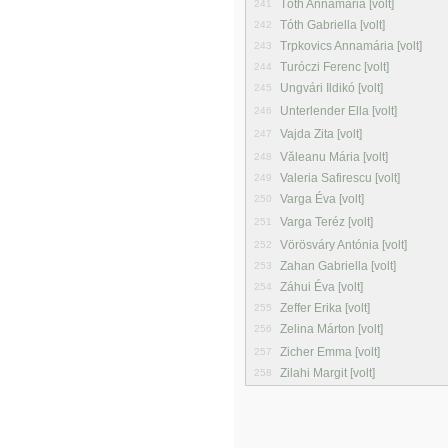
Tóth Annamária [volt]
241
Tóth Gabriella [volt]
242
Trpkovics Annamária [volt]
243
Turóczi Ferenc [volt]
244
Ungvári Ildikó [volt]
245
Unterlender Ella [volt]
246
Vajda Zita [volt]
247
Văleanu Mária [volt]
248
Valeria Safirescu [volt]
249
Varga Éva [volt]
250
Varga Teréz [volt]
251
Vörösváry Antónia [volt]
252
Zahan Gabriella [volt]
253
Záhui Éva [volt]
254
Zeffer Erika [volt]
255
Zelina Márton [volt]
256
Zicher Emma [volt]
257
Zilahi Margit [volt]
258