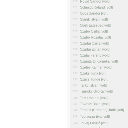
Rövid Sándor [volt]
220
Schmidt Roland [volt]
221
Soós Sándor [volt]
222
Stanik István [volt]
223
Stark Erzsebet [volt]
224
Szabó Csilla [volt]
225
Szabó Rozália [volt]
226
Szadai Csilla [volt]
227
Szadai Zoltán [volt]
228
Szalai Ferenc [volt]
229
Számtartó Kornélia [volt]
230
Széles Kálmán [volt]
231
Szőke Ilona [volt]
232
Szűcs Tünde [volt]
233
Tarkó István [volt]
234
Tárnoky György [volt]
235
Tarr Levente [volt]
236
Tavaszi Bálint [volt]
237
Tempfli (Combos) Judit [volt]
238
Teoreanu Éva [volt]
239
Tolvaj László [volt]
240