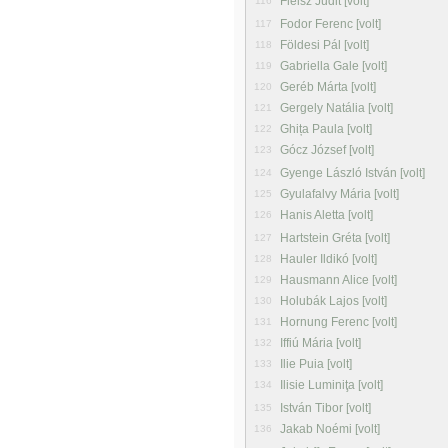
Fleisz Judit [volt]
116
Fodor Ferenc [volt]
117
Földesi Pál [volt]
118
Gabriella Gale [volt]
119
Geréb Márta [volt]
120
Gergely Natália [volt]
121
Ghița Paula [volt]
122
Gócz József [volt]
123
Gyenge László István [volt]
124
Gyulafalvy Mária [volt]
125
Hanis Aletta [volt]
126
Hartstein Gréta [volt]
127
Hauler Ildikó [volt]
128
Hausmann Alice [volt]
129
Holubák Lajos [volt]
130
Hornung Ferenc [volt]
131
Iffiú Mária [volt]
132
Ilie Puia [volt]
133
Ilisie Luminiţa [volt]
134
István Tibor [volt]
135
Jakab Noémi [volt]
136