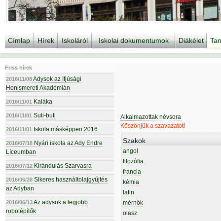
Címlap
Hírek
Iskoláról
Iskolai dokumentumok
Diákélet
Tan
Friss hírek
Adysok az Ifjúsági
2016/11/08
Honismereti Akadémián
Kaláka
2016/11/01
Suli-buli
2016/11/01
Alkalmazottak névsora
Köszönjük a szavazatot!
Iskola másképpen 2016
2016/11/01
Szakok
Nyári iskola az Ady Endre
2016/07/18
angol
Líceumban
filozófia
Kirándulás Szarvasra
2016/07/12
francia
Sikeres használtolajgyűjtés
2016/06/28
kémia
az Adyban
latin
Az adysok a legjobb
2016/06/13
mérnök
robotépítők
olasz