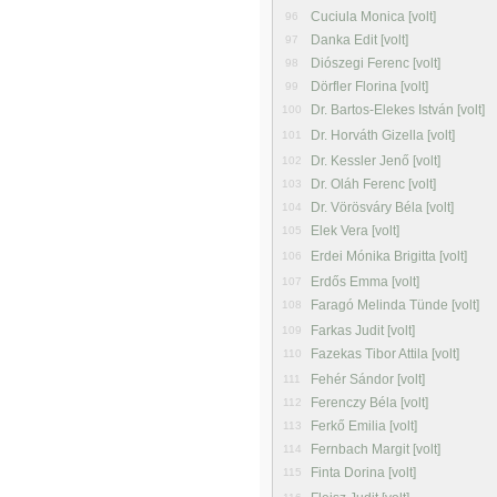
Cuciula Monica [volt]
96
Danka Edit [volt]
97
Diószegi Ferenc [volt]
98
Dörfler Florina [volt]
99
Dr. Bartos-Elekes István [volt]
100
Dr. Horváth Gizella [volt]
101
Dr. Kessler Jenő [volt]
102
Dr. Oláh Ferenc [volt]
103
Dr. Vörösváry Béla [volt]
104
Elek Vera [volt]
105
Erdei Mónika Brigitta [volt]
106
Erdős Emma [volt]
107
Faragó Melinda Tünde [volt]
108
Farkas Judit [volt]
109
Fazekas Tibor Attila [volt]
110
Fehér Sándor [volt]
111
Ferenczy Béla [volt]
112
Ferkő Emilia [volt]
113
Fernbach Margit [volt]
114
Finta Dorina [volt]
115