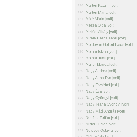
Márton Katalin [volt]
179
Márton Mária [volt]
180
Máté Mária [volt]
181
Mezea Olga [volt]
182
Miklós Mihály [volt]
183
Mirela Dascaleanu [volt]
184
Moldován Gellért Lajos [volt]
185
Molnár István [volt]
186
Molnár Judit [volt]
187
Müller Magda [volt]
188
Nagy Andrea [volt]
189
Nagy Anna Éva [volt]
190
Nagy Erzsébet [volt]
191
Nagy Éva [volt]
192
Nagy Gyöngyi [volt]
193
Nagy Ileana Gyöngyi [volt]
194
Nagy Máté András [volt]
195
Neufeld Zoltán [volt]
196
Nistor Lucian [volt]
197
Nuțescu Octavia [volt]
198
199