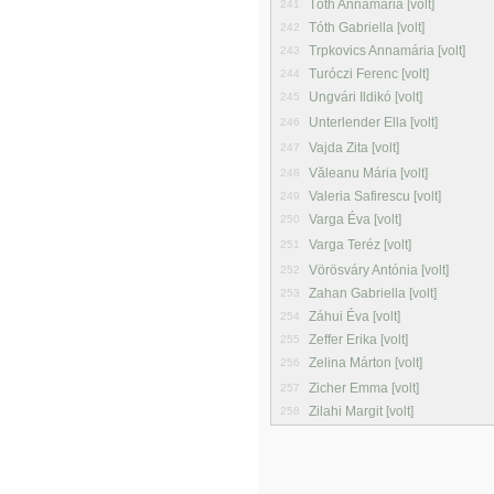
Tóth Annamária [volt]
241
Tóth Gabriella [volt]
242
Trpkovics Annamária [volt]
243
Turóczi Ferenc [volt]
244
Ungvári Ildikó [volt]
245
Unterlender Ella [volt]
246
Vajda Zita [volt]
247
Văleanu Mária [volt]
248
Valeria Safirescu [volt]
249
Varga Éva [volt]
250
Varga Teréz [volt]
251
Vörösváry Antónia [volt]
252
Zahan Gabriella [volt]
253
Záhui Éva [volt]
254
Zeffer Erika [volt]
255
Zelina Márton [volt]
256
Zicher Emma [volt]
257
Zilahi Margit [volt]
258