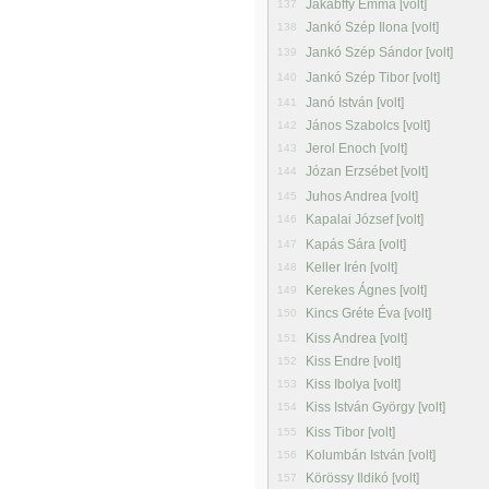
Jakabffy Emma [volt]
137
Jankó Szép Ilona [volt]
138
Jankó Szép Sándor [volt]
139
Jankó Szép Tibor [volt]
140
Janó István [volt]
141
János Szabolcs [volt]
142
Jerol Enoch [volt]
143
Józan Erzsébet [volt]
144
Juhos Andrea [volt]
145
Kapalai József [volt]
146
Kapás Sára [volt]
147
Keller Irén [volt]
148
Kerekes Ágnes [volt]
149
Kincs Gréte Éva [volt]
150
Kiss Andrea [volt]
151
Kiss Endre [volt]
152
Kiss Ibolya [volt]
153
Kiss István György [volt]
154
Kiss Tibor [volt]
155
Kolumbán István [volt]
156
Körössy Ildikó [volt]
157