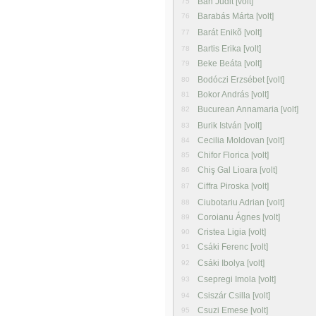
Bán Judit [volt]
75
Barabás Márta [volt]
76
Barát Enikõ [volt]
77
Bartis Erika [volt]
78
Beke Beáta [volt]
79
Bodóczi Erzsébet [volt]
80
Bokor András [volt]
81
Bucurean Annamaria [volt]
82
Burik István [volt]
83
Cecilia Moldovan [volt]
84
Chifor Florica [volt]
85
Chiş Gal Lioara [volt]
86
Ciffra Piroska [volt]
87
Ciubotariu Adrian [volt]
88
Coroianu Ágnes [volt]
89
Cristea Ligia [volt]
90
Csáki Ferenc [volt]
91
Csáki Ibolya [volt]
92
Csepregi Imola [volt]
93
Csiszár Csilla [volt]
94
Csuzi Emese [volt]
95