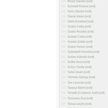
Rövid Sándor [volt]
220
Schmidt Roland [volt]
221
Soós Sándor [volt]
222
Stanik István [volt]
223
Stark Erzsebet [volt]
224
Szabó Csilla [volt]
225
Szabó Rozália [volt]
226
Szadai Csilla [volt]
227
Szadai Zoltán [volt]
228
Szalai Ferenc [volt]
229
Számtartó Kornélia [volt]
230
Széles Kálmán [volt]
231
Szőke Ilona [volt]
232
Szűcs Tünde [volt]
233
Tarkó István [volt]
234
Tárnoky György [volt]
235
Tarr Levente [volt]
236
Tavaszi Bálint [volt]
237
Tempfli (Combos) Judit [volt]
238
Teoreanu Éva [volt]
239
Tolvaj László [volt]
240