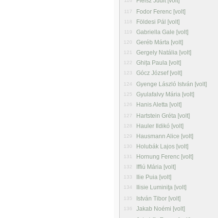
Fleisz Judit [volt]
116
Fodor Ferenc [volt]
117
Földesi Pál [volt]
118
Gabriella Gale [volt]
119
Geréb Márta [volt]
120
Gergely Natália [volt]
121
Ghița Paula [volt]
122
Gócz József [volt]
123
Gyenge László István [volt]
124
Gyulafalvy Mária [volt]
125
Hanis Aletta [volt]
126
Hartstein Gréta [volt]
127
Hauler Ildikó [volt]
128
Hausmann Alice [volt]
129
Holubák Lajos [volt]
130
Hornung Ferenc [volt]
131
Iffiú Mária [volt]
132
Ilie Puia [volt]
133
Ilisie Luminiţa [volt]
134
István Tibor [volt]
135
Jakab Noémi [volt]
136