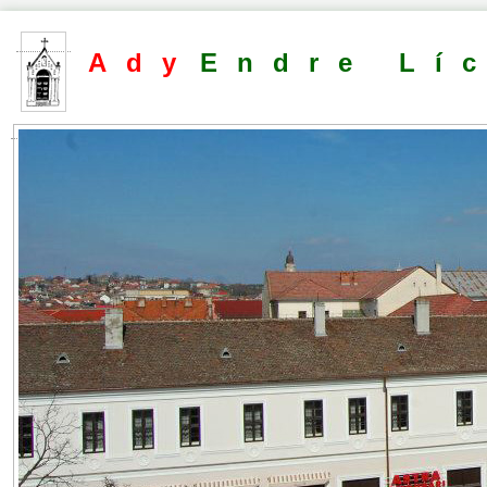
Ady
Endre Lí