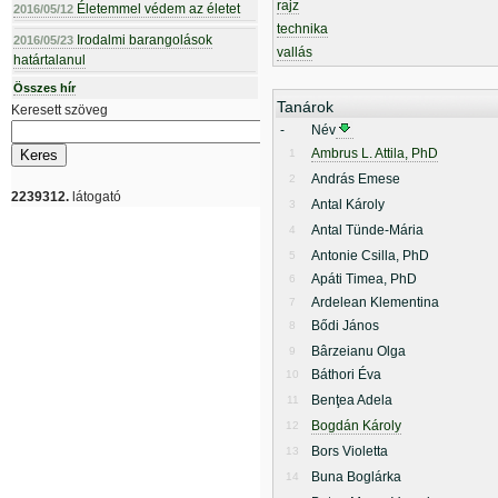
rajz
Életemmel védem az életet
2016/05/12
technika
Irodalmi barangolások
2016/05/23
vallás
határtalanul
Összes hír
Tanárok
Keresett szöveg
-
Név
Ambrus L. Attila, PhD
1
András Emese
2
2239312.
látogató
Antal Károly
3
Antal Tünde-Mária
4
Antonie Csilla, PhD
5
Apáti Timea, PhD
6
Ardelean Klementina
7
Bődi János
8
Bârzeianu Olga
9
Báthori Éva
10
Benţea Adela
11
Bogdán Károly
12
Bors Violetta
13
Buna Boglárka
14