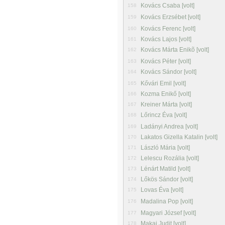
Kovács Csaba [volt]
158
Kovács Erzsébet [volt]
159
Kovács Ferenc [volt]
160
Kovács Lajos [volt]
161
Kovács Márta Enikõ [volt]
162
Kovács Péter [volt]
163
Kovács Sándor [volt]
164
Kővári Emil [volt]
165
Kozma Enikő [volt]
166
Kreiner Márta [volt]
167
Lőrincz Éva [volt]
168
Ladányi Andrea [volt]
169
Lakatos Gizella Katalin [volt]
170
László Mária [volt]
171
Lelescu Rozália [volt]
172
Lénárt Matild [volt]
173
Lőkös Sándor [volt]
174
Lovas Éva [volt]
175
Madalina Pop [volt]
176
Magyari József [volt]
177
Makai Judit [volt]
178