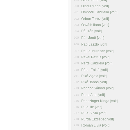
Oláh Mária [volt]
Olariu Maria [volt]
200
Ombódi Gabriella [volt]
201
Orbán Teréz [volt]
202
Osváth Ilona [volt]
203
Pál Irén [volt]
204
Páll Jenõ [volt]
205
Pap László [volt]
206
Paula Muresan [volt]
207
Pavel Petruș [volt]
208
Perte Gabriela [volt]
209
Péter Enikő [volt]
210
Pikó Ágota [volt]
211
Pikó János [volt]
212
Pongor Sándor [volt]
213
Popa Ana [volt]
214
Princzinger Kinga [volt]
215
Puia Ilie [volt]
216
Puia Silvia [volt]
217
Purda Erzsébet [volt]
218
Román Livia [volt]
219