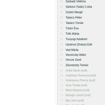
Sarkadi Viktória
55
Sárközi (Tatár) Csilla
56
Szabó Margit
57
Takács Péter
58
Takács Tünde
59
Tódor Éva
60
Tóth Márta
61
Tunyogi Adalbert
62
Ujvárosi (Dobai) Edit
63
Vad Márta
64
Varsóczky Ildikó
65
Vincze Zsolt
66
Závodszky Tamás
67
Antal István [volt]
68
Ardelean Ramona [volt]
69
Ardeleanu Florica [volt]
70
Árva Tünde [volt]
71
Bálint Botond [volt]
72
Balogh László [volt]
73
Bán Imre [volt]
74