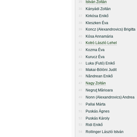
István Zoltán
35
Kányádi Zoltán
36
Kirkósa Enikő
37
Kleszken Éva
38
Koncz (Alexandrovics) Brigitta
39
Kósa Annamária
40
Kotró László Lehel
41
Kozma Éva
42
Kurucz Éva
43
Luka (Futó) Enikő
44
Makai-Bölöni Judit
45
Năndrean Enikõ
46
Nagy Zoltán
47
Negruţ Mărioara
48
Nonn (Alexandrovics) Andrea
49
Pallai Márta
50
Puskás Ágnes
51
Puskás Károly
52
Ridi Enikő
53
Rollinger László István
54