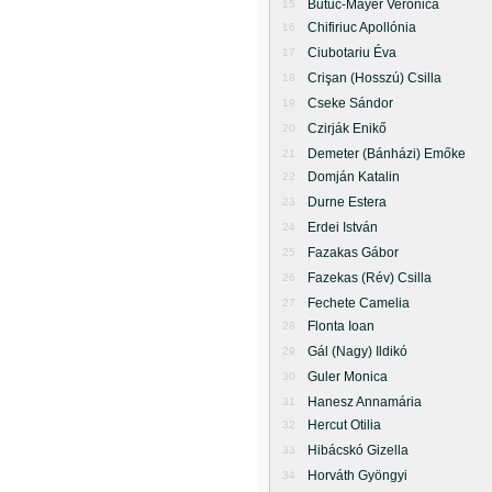
Butuc-Mayer Veronica
15
Chifiriuc Apollónia
16
Ciubotariu Éva
17
Crişan (Hosszú) Csilla
18
Cseke Sándor
19
Czirják Enikő
20
Demeter (Bánházi) Emőke
21
Domján Katalin
22
Durne Estera
23
Erdei István
24
Fazakas Gábor
25
Fazekas (Rév) Csilla
26
Fechete Camelia
27
Flonta Ioan
28
Gál (Nagy) Ildikó
29
Guler Monica
30
Hanesz Annamária
31
Hercut Otilia
32
Hibácskó Gizella
33
Horváth Gyöngyi
34