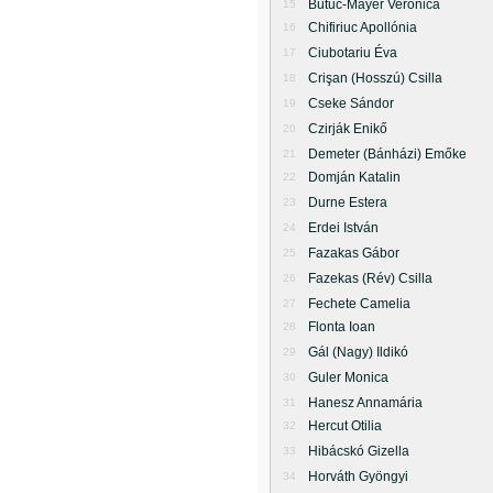
Butuc-Mayer Veronica
15
Chifiriuc Apollónia
16
Ciubotariu Éva
17
Crişan (Hosszú) Csilla
18
Cseke Sándor
19
Czirják Enikő
20
Demeter (Bánházi) Emőke
21
Domján Katalin
22
Durne Estera
23
Erdei István
24
Fazakas Gábor
25
Fazekas (Rév) Csilla
26
Fechete Camelia
27
Flonta Ioan
28
Gál (Nagy) Ildikó
29
Guler Monica
30
Hanesz Annamária
31
Hercut Otilia
32
Hibácskó Gizella
33
Horváth Gyöngyi
34