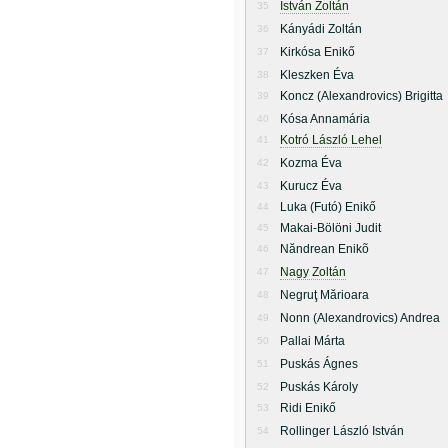
István Zoltán
35
Kányádi Zoltán
36
Kirkósa Enikő
37
Kleszken Éva
38
Koncz (Alexandrovics) Brigitta
39
Kósa Annamária
40
Kotró László Lehel
41
Kozma Éva
42
Kurucz Éva
43
Luka (Futó) Enikő
44
Makai-Bölöni Judit
45
Năndrean Enikõ
46
Nagy Zoltán
47
Negruţ Mărioara
48
Nonn (Alexandrovics) Andrea
49
Pallai Márta
50
Puskás Ágnes
51
Puskás Károly
52
Ridi Enikő
53
Rollinger László István
54