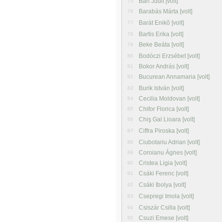
Bán Judit [volt]
75
Barabás Márta [volt]
76
Barát Enikõ [volt]
77
Bartis Erika [volt]
78
Beke Beáta [volt]
79
Bodóczi Erzsébet [volt]
80
Bokor András [volt]
81
Bucurean Annamaria [volt]
82
Burik István [volt]
83
Cecilia Moldovan [volt]
84
Chifor Florica [volt]
85
Chiş Gal Lioara [volt]
86
Ciffra Piroska [volt]
87
Ciubotariu Adrian [volt]
88
Coroianu Ágnes [volt]
89
Cristea Ligia [volt]
90
Csáki Ferenc [volt]
91
Csáki Ibolya [volt]
92
Csepregi Imola [volt]
93
Csiszár Csilla [volt]
94
Csuzi Emese [volt]
95