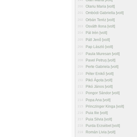
Oláh Mária [volt]
Olariu Maria [volt]
200
Ombódi Gabriella [volt]
201
Orbán Teréz [volt]
202
Osváth Ilona [volt]
203
Pál Irén [volt]
204
Páll Jenõ [volt]
205
Pap László [volt]
206
Paula Muresan [volt]
207
Pavel Petruș [volt]
208
Perte Gabriela [volt]
209
Péter Enikő [volt]
210
Pikó Ágota [volt]
211
Pikó János [volt]
212
Pongor Sándor [volt]
213
Popa Ana [volt]
214
Princzinger Kinga [volt]
215
Puia Ilie [volt]
216
Puia Silvia [volt]
217
Purda Erzsébet [volt]
218
Román Livia [volt]
219