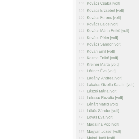
Kovács Csaba [volt]
158
Kovács Erzsébet [volt]
159
Kovács Ferenc [volt]
160
Kovács Lajos [volt]
161
Kovács Márta Enikõ [volt]
162
Kovács Péter [volt]
163
Kovács Sándor [volt]
164
Kővári Emil [volt]
165
Kozma Enikő [volt]
166
Kreiner Márta [volt]
167
Lőrincz Éva [volt]
168
Ladányi Andrea [volt]
169
Lakatos Gizella Katalin [volt]
170
László Mária [volt]
171
Lelescu Rozália [volt]
172
Lénárt Matild [volt]
173
Lőkös Sándor [volt]
174
Lovas Éva [volt]
175
Madalina Pop [volt]
176
Magyari József [volt]
177
Makai Judit [volt]
178