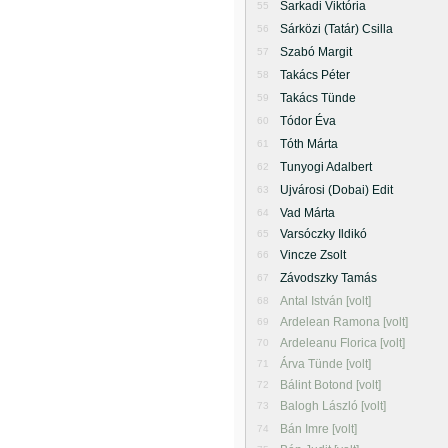
Sarkadi Viktória
55
Sárközi (Tatár) Csilla
56
Szabó Margit
57
Takács Péter
58
Takács Tünde
59
Tódor Éva
60
Tóth Márta
61
Tunyogi Adalbert
62
Ujvárosi (Dobai) Edit
63
Vad Márta
64
Varsóczky Ildikó
65
Vincze Zsolt
66
Závodszky Tamás
67
Antal István [volt]
68
Ardelean Ramona [volt]
69
Ardeleanu Florica [volt]
70
Árva Tünde [volt]
71
Bálint Botond [volt]
72
Balogh László [volt]
73
Bán Imre [volt]
74