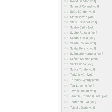
Rövid Sándor [volt]
220
Schmidt Roland [volt]
221
Soós Sándor [volt]
222
Stanik István [volt]
223
Stark Erzsebet [volt]
224
Szabó Csilla [volt]
225
Szabó Rozália [volt]
226
Szadai Csilla [volt]
227
Szadai Zoltán [volt]
228
Szalai Ferenc [volt]
229
Számtartó Kornélia [volt]
230
Széles Kálmán [volt]
231
Szőke Ilona [volt]
232
Szűcs Tünde [volt]
233
Tarkó István [volt]
234
Tárnoky György [volt]
235
Tarr Levente [volt]
236
Tavaszi Bálint [volt]
237
Tempfli (Combos) Judit [volt]
238
Teoreanu Éva [volt]
239
Tolvaj László [volt]
240