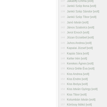
Jakabffy Emma [volt]
137
Jankó Szép Ilona [volt]
138
Jankó Szép Sándor [volt]
139
Jankó Szép Tibor [volt]
140
Janó István [volt]
141
János Szabolcs [volt]
142
Jerol Enoch [volt]
143
Józan Erzsébet [volt]
144
Juhos Andrea [volt]
145
Kapalai József [volt]
146
Kapás Sára [volt]
147
Keller Irén [volt]
148
Kerekes Ágnes [volt]
149
Kincs Gréte Éva [volt]
150
Kiss Andrea [volt]
151
Kiss Endre [volt]
152
Kiss Ibolya [volt]
153
Kiss István György [volt]
154
Kiss Tibor [volt]
155
Kolumbán István [volt]
156
Körössy Ildikó [volt]
157