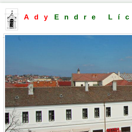
Ady
Endre Lí