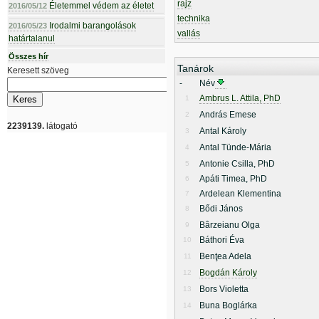
rajz
Életemmel védem az életet
2016/05/12
technika
Irodalmi barangolások
2016/05/23
vallás
határtalanul
Összes hír
Tanárok
Keresett szöveg
-
Név
Ambrus L. Attila, PhD
1
András Emese
2
2239139.
látogató
Antal Károly
3
Antal Tünde-Mária
4
Antonie Csilla, PhD
5
Apáti Timea, PhD
6
Ardelean Klementina
7
Bődi János
8
Bârzeianu Olga
9
Báthori Éva
10
Benţea Adela
11
Bogdán Károly
12
Bors Violetta
13
Buna Boglárka
14