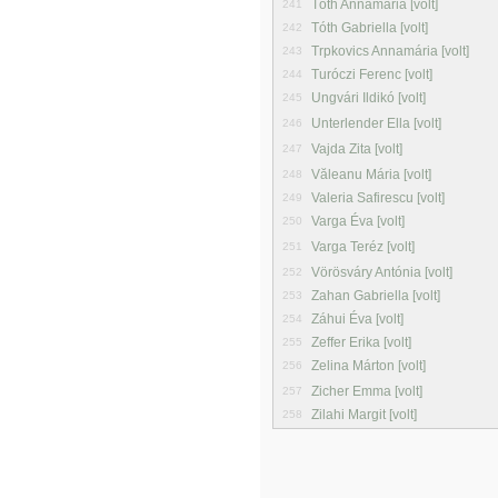
Tóth Annamária [volt]
241
Tóth Gabriella [volt]
242
Trpkovics Annamária [volt]
243
Turóczi Ferenc [volt]
244
Ungvári Ildikó [volt]
245
Unterlender Ella [volt]
246
Vajda Zita [volt]
247
Văleanu Mária [volt]
248
Valeria Safirescu [volt]
249
Varga Éva [volt]
250
Varga Teréz [volt]
251
Vörösváry Antónia [volt]
252
Zahan Gabriella [volt]
253
Záhui Éva [volt]
254
Zeffer Erika [volt]
255
Zelina Márton [volt]
256
Zicher Emma [volt]
257
Zilahi Margit [volt]
258