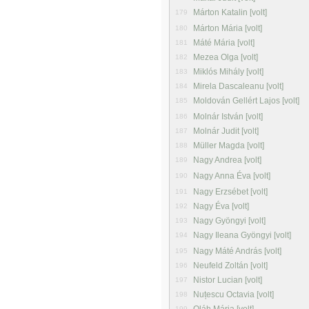
Márton Katalin [volt]
179
Márton Mária [volt]
180
Máté Mária [volt]
181
Mezea Olga [volt]
182
Miklós Mihály [volt]
183
Mirela Dascaleanu [volt]
184
Moldován Gellért Lajos [volt]
185
Molnár István [volt]
186
Molnár Judit [volt]
187
Müller Magda [volt]
188
Nagy Andrea [volt]
189
Nagy Anna Éva [volt]
190
Nagy Erzsébet [volt]
191
Nagy Éva [volt]
192
Nagy Gyöngyi [volt]
193
Nagy Ileana Gyöngyi [volt]
194
Nagy Máté András [volt]
195
Neufeld Zoltán [volt]
196
Nistor Lucian [volt]
197
Nuțescu Octavia [volt]
198
199