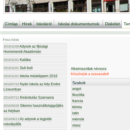
Címlap
Hírek
Iskoláról
Iskolai dokumentumok
Diákélet
Tan
Friss hírek
Adysok az Ifjúsági
2016/11/08
Honismereti Akadémián
Kaláka
2016/11/01
Suli-buli
2016/11/01
Alkalmazottak névsora
Köszönjük a szavazatot!
Iskola másképpen 2016
2016/11/01
Szakok
Nyári iskola az Ady Endre
2016/07/18
angol
Líceumban
filozófia
Kirándulás Szarvasra
2016/07/12
francia
Sikeres használtolajgyűjtés
2016/06/28
kémia
az Adyban
latin
Az adysok a legjobb
2016/06/13
mérnök
robotépítők
olasz