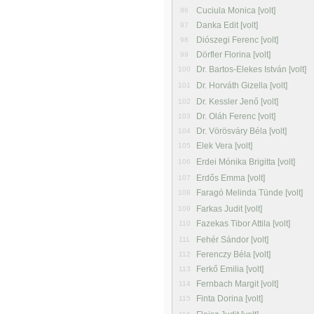
Cuciula Monica [volt]
96
Danka Edit [volt]
97
Diószegi Ferenc [volt]
98
Dörfler Florina [volt]
99
Dr. Bartos-Elekes István [volt]
100
Dr. Horváth Gizella [volt]
101
Dr. Kessler Jenő [volt]
102
Dr. Oláh Ferenc [volt]
103
Dr. Vörösváry Béla [volt]
104
Elek Vera [volt]
105
Erdei Mónika Brigitta [volt]
106
Erdős Emma [volt]
107
Faragó Melinda Tünde [volt]
108
Farkas Judit [volt]
109
Fazekas Tibor Attila [volt]
110
Fehér Sándor [volt]
111
Ferenczy Béla [volt]
112
Ferkő Emilia [volt]
113
Fernbach Margit [volt]
114
Finta Dorina [volt]
115