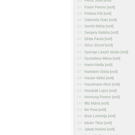
Fleisz Judit [volt]
116
Fodor Ferenc [volt]
117
Földesi Pál [volt]
118
Gabriella Gale [volt]
119
Geréb Márta [volt]
120
Gergely Natália [volt]
121
Ghița Paula [volt]
122
Gócz József [volt]
123
Gyenge László István [volt]
124
Gyulafalvy Mária [volt]
125
Hanis Aletta [volt]
126
Hartstein Gréta [volt]
127
Hauler Ildikó [volt]
128
Hausmann Alice [volt]
129
Holubák Lajos [volt]
130
Hornung Ferenc [volt]
131
Iffiú Mária [volt]
132
Ilie Puia [volt]
133
Ilisie Luminiţa [volt]
134
István Tibor [volt]
135
Jakab Noémi [volt]
136