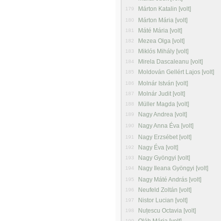
Márton Katalin [volt]
179
Márton Mária [volt]
180
Máté Mária [volt]
181
Mezea Olga [volt]
182
Miklós Mihály [volt]
183
Mirela Dascaleanu [volt]
184
Moldován Gellért Lajos [volt]
185
Molnár István [volt]
186
Molnár Judit [volt]
187
Müller Magda [volt]
188
Nagy Andrea [volt]
189
Nagy Anna Éva [volt]
190
Nagy Erzsébet [volt]
191
Nagy Éva [volt]
192
Nagy Gyöngyi [volt]
193
Nagy Ileana Gyöngyi [volt]
194
Nagy Máté András [volt]
195
Neufeld Zoltán [volt]
196
Nistor Lucian [volt]
197
Nuțescu Octavia [volt]
198
199