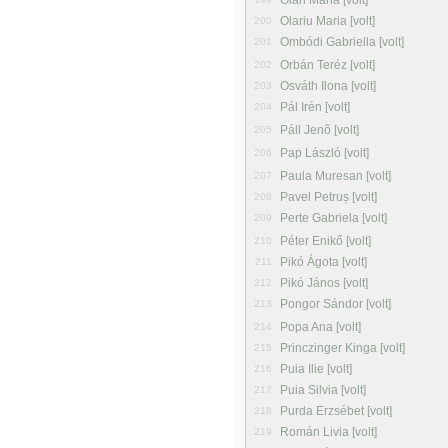
Oláh Mária [volt]
Olariu Maria [volt]
200
Ombódi Gabriella [volt]
201
Orbán Teréz [volt]
202
Osváth Ilona [volt]
203
Pál Irén [volt]
204
Páll Jenõ [volt]
205
Pap László [volt]
206
Paula Muresan [volt]
207
Pavel Petruș [volt]
208
Perte Gabriela [volt]
209
Péter Enikő [volt]
210
Pikó Ágota [volt]
211
Pikó János [volt]
212
Pongor Sándor [volt]
213
Popa Ana [volt]
214
Princzinger Kinga [volt]
215
Puia Ilie [volt]
216
Puia Silvia [volt]
217
Purda Erzsébet [volt]
218
Román Livia [volt]
219