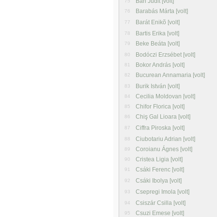
Bán Judit [volt]
75
Barabás Márta [volt]
76
Barát Enikõ [volt]
77
Bartis Erika [volt]
78
Beke Beáta [volt]
79
Bodóczi Erzsébet [volt]
80
Bokor András [volt]
81
Bucurean Annamaria [volt]
82
Burik István [volt]
83
Cecilia Moldovan [volt]
84
Chifor Florica [volt]
85
Chiş Gal Lioara [volt]
86
Ciffra Piroska [volt]
87
Ciubotariu Adrian [volt]
88
Coroianu Ágnes [volt]
89
Cristea Ligia [volt]
90
Csáki Ferenc [volt]
91
Csáki Ibolya [volt]
92
Csepregi Imola [volt]
93
Csiszár Csilla [volt]
94
Csuzi Emese [volt]
95