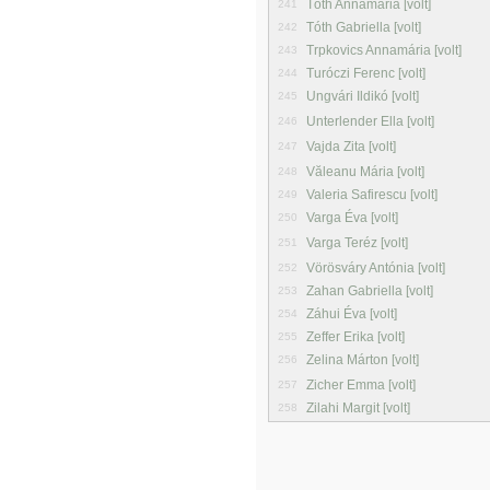
Tóth Annamária [volt]
241
Tóth Gabriella [volt]
242
Trpkovics Annamária [volt]
243
Turóczi Ferenc [volt]
244
Ungvári Ildikó [volt]
245
Unterlender Ella [volt]
246
Vajda Zita [volt]
247
Văleanu Mária [volt]
248
Valeria Safirescu [volt]
249
Varga Éva [volt]
250
Varga Teréz [volt]
251
Vörösváry Antónia [volt]
252
Zahan Gabriella [volt]
253
Záhui Éva [volt]
254
Zeffer Erika [volt]
255
Zelina Márton [volt]
256
Zicher Emma [volt]
257
Zilahi Margit [volt]
258