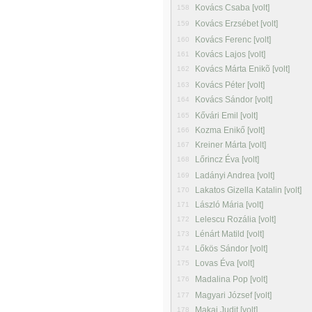
Kovács Csaba [volt]
158
Kovács Erzsébet [volt]
159
Kovács Ferenc [volt]
160
Kovács Lajos [volt]
161
Kovács Márta Enikõ [volt]
162
Kovács Péter [volt]
163
Kovács Sándor [volt]
164
Kővári Emil [volt]
165
Kozma Enikő [volt]
166
Kreiner Márta [volt]
167
Lőrincz Éva [volt]
168
Ladányi Andrea [volt]
169
Lakatos Gizella Katalin [volt]
170
László Mária [volt]
171
Lelescu Rozália [volt]
172
Lénárt Matild [volt]
173
Lőkös Sándor [volt]
174
Lovas Éva [volt]
175
Madalina Pop [volt]
176
Magyari József [volt]
177
Makai Judit [volt]
178