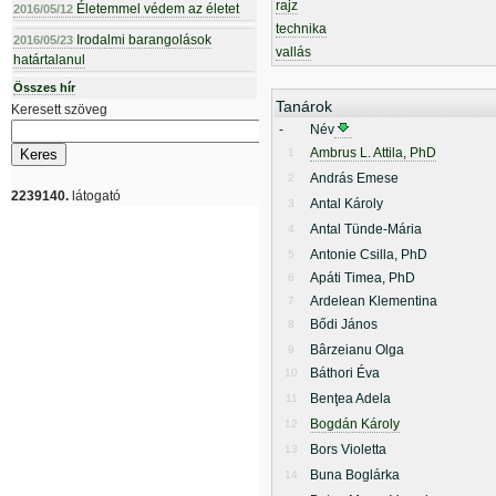
rajz
Életemmel védem az életet
2016/05/12
technika
Irodalmi barangolások
2016/05/23
vallás
határtalanul
Összes hír
Tanárok
Keresett szöveg
-
Név
Ambrus L. Attila, PhD
1
András Emese
2
2239140.
látogató
Antal Károly
3
Antal Tünde-Mária
4
Antonie Csilla, PhD
5
Apáti Timea, PhD
6
Ardelean Klementina
7
Bődi János
8
Bârzeianu Olga
9
Báthori Éva
10
Benţea Adela
11
Bogdán Károly
12
Bors Violetta
13
Buna Boglárka
14