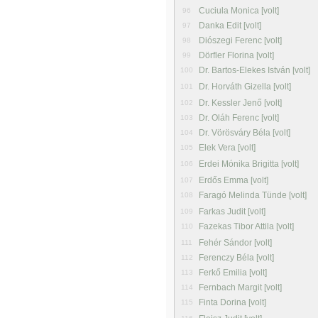
Cuciula Monica [volt]
96
Danka Edit [volt]
97
Diószegi Ferenc [volt]
98
Dörfler Florina [volt]
99
Dr. Bartos-Elekes István [volt]
100
Dr. Horváth Gizella [volt]
101
Dr. Kessler Jenő [volt]
102
Dr. Oláh Ferenc [volt]
103
Dr. Vörösváry Béla [volt]
104
Elek Vera [volt]
105
Erdei Mónika Brigitta [volt]
106
Erdős Emma [volt]
107
Faragó Melinda Tünde [volt]
108
Farkas Judit [volt]
109
Fazekas Tibor Attila [volt]
110
Fehér Sándor [volt]
111
Ferenczy Béla [volt]
112
Ferkő Emilia [volt]
113
Fernbach Margit [volt]
114
Finta Dorina [volt]
115