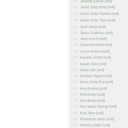
Jakabffy Emma [volt]
137
Jankó Szép Ilona [volt]
138
Jankó Szép Sándor [volt]
139
Jankó Szép Tibor [volt]
140
Janó István [volt]
141
János Szabolcs [volt]
142
Jerol Enoch [volt]
143
Józan Erzsébet [volt]
144
Juhos Andrea [volt]
145
Kapalai József [volt]
146
Kapás Sára [volt]
147
Keller Irén [volt]
148
Kerekes Ágnes [volt]
149
Kincs Gréte Éva [volt]
150
Kiss Andrea [volt]
151
Kiss Endre [volt]
152
Kiss Ibolya [volt]
153
Kiss István György [volt]
154
Kiss Tibor [volt]
155
Kolumbán István [volt]
156
Körössy Ildikó [volt]
157