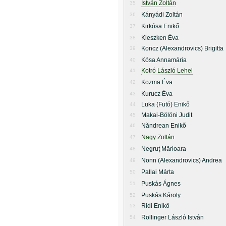
István Zoltán
35
Kányádi Zoltán
36
Kirkósa Enikő
37
Kleszken Éva
38
Koncz (Alexandrovics) Brigitta
39
Kósa Annamária
40
Kotró László Lehel
41
Kozma Éva
42
Kurucz Éva
43
Luka (Futó) Enikő
44
Makai-Bölöni Judit
45
Năndrean Enikõ
46
Nagy Zoltán
47
Negruţ Mărioara
48
Nonn (Alexandrovics) Andrea
49
Pallai Márta
50
Puskás Ágnes
51
Puskás Károly
52
Ridi Enikő
53
Rollinger László István
54