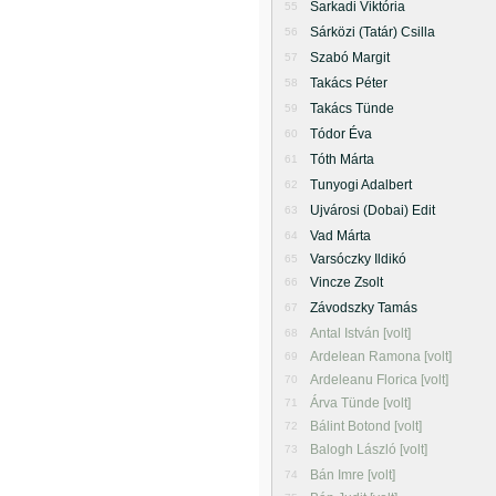
Sarkadi Viktória
55
Sárközi (Tatár) Csilla
56
Szabó Margit
57
Takács Péter
58
Takács Tünde
59
Tódor Éva
60
Tóth Márta
61
Tunyogi Adalbert
62
Ujvárosi (Dobai) Edit
63
Vad Márta
64
Varsóczky Ildikó
65
Vincze Zsolt
66
Závodszky Tamás
67
Antal István [volt]
68
Ardelean Ramona [volt]
69
Ardeleanu Florica [volt]
70
Árva Tünde [volt]
71
Bálint Botond [volt]
72
Balogh László [volt]
73
Bán Imre [volt]
74