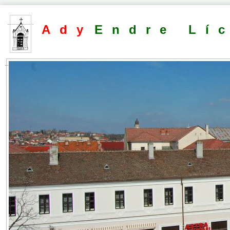
Ady
Endre Lí