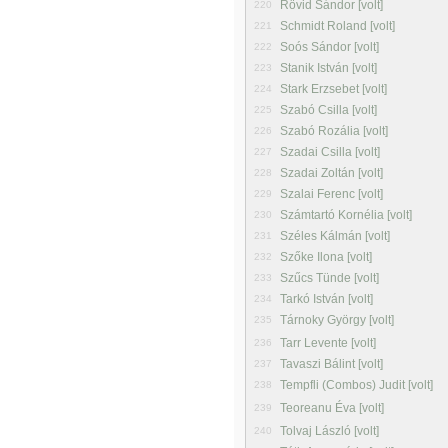
Rövid Sándor [volt]
220
Schmidt Roland [volt]
221
Soós Sándor [volt]
222
Stanik István [volt]
223
Stark Erzsebet [volt]
224
Szabó Csilla [volt]
225
Szabó Rozália [volt]
226
Szadai Csilla [volt]
227
Szadai Zoltán [volt]
228
Szalai Ferenc [volt]
229
Számtartó Kornélia [volt]
230
Széles Kálmán [volt]
231
Szőke Ilona [volt]
232
Szűcs Tünde [volt]
233
Tarkó István [volt]
234
Tárnoky György [volt]
235
Tarr Levente [volt]
236
Tavaszi Bálint [volt]
237
Tempfli (Combos) Judit [volt]
238
Teoreanu Éva [volt]
239
Tolvaj László [volt]
240