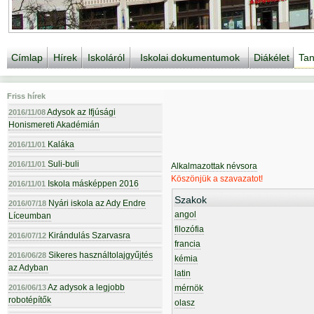
Címlap
Hírek
Iskoláról
Iskolai dokumentumok
Diákélet
Tan
Friss hírek
Adysok az Ifjúsági
2016/11/08
Honismereti Akadémián
Kaláka
2016/11/01
Suli-buli
2016/11/01
Alkalmazottak névsora
Köszönjük a szavazatot!
Iskola másképpen 2016
2016/11/01
Szakok
Nyári iskola az Ady Endre
2016/07/18
angol
Líceumban
filozófia
Kirándulás Szarvasra
2016/07/12
francia
Sikeres használtolajgyűjtés
2016/06/28
kémia
az Adyban
latin
Az adysok a legjobb
2016/06/13
mérnök
robotépítők
olasz