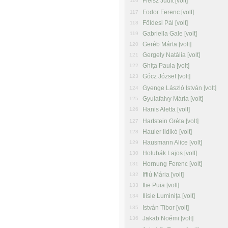
Fleisz Judit [volt]
116
Fodor Ferenc [volt]
117
Földesi Pál [volt]
118
Gabriella Gale [volt]
119
Geréb Márta [volt]
120
Gergely Natália [volt]
121
Ghița Paula [volt]
122
Gócz József [volt]
123
Gyenge László István [volt]
124
Gyulafalvy Mária [volt]
125
Hanis Aletta [volt]
126
Hartstein Gréta [volt]
127
Hauler Ildikó [volt]
128
Hausmann Alice [volt]
129
Holubák Lajos [volt]
130
Hornung Ferenc [volt]
131
Iffiú Mária [volt]
132
Ilie Puia [volt]
133
Ilisie Luminiţa [volt]
134
István Tibor [volt]
135
Jakab Noémi [volt]
136