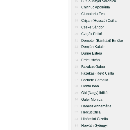
Butuc-Mayer Veronica
15
Chifiriuc Apollónia
16
Ciubotariu Éva
17
Crişan (Hosszú) Csilla
18
Cseke Sándor
19
Czirják Enikő
20
Demeter (Bánházi) Emőke
21
Domján Katalin
22
Durne Estera
23
Erdei István
24
Fazakas Gábor
25
Fazekas (Rév) Csilla
26
Fechete Camelia
27
Flonta Ioan
28
Gál (Nagy) Ildikó
29
Guler Monica
30
Hanesz Annamária
31
Hercut Otilia
32
Hibácskó Gizella
33
Horváth Gyöngyi
34