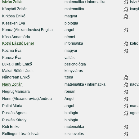
István Zoltán
matematika / informatika
istvz
Kányádi Zoltán
matematika
kanyi
Kirkósa Enikő
magyar
Kleszken Éva
biológia
Koncz (Alexandrovics) Brigitta
angol
Kósa Annamária
német
Kotró László Lehel
informatika
kotro
Kozma Éva
magyar
Kurucz Éva
vallás
Luka (Futó) Enikő
pszichológia
Makai-Bölöni Judit
könyvtáros
Năndrean Enikõ
fizika
Nagy Zoltán
matematika / informatika
nagy
Negruţ Mărioara
román
Nonn (Alexandrovics) Andrea
Angol
Pallai Márta
angol
mart
Puskás Ágnes
biológia
agne
Puskás Károly
biológia
Ridi Enikő
matematika
Rollinger László István
testnevelés