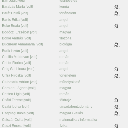
Bán Judit [volt]
testnevelés
Barabás Márta [volt]
kémia
Barát Enikõ [volt]
történelem
Bartis Erika [volt]
angol
Beke Beáta [volt]
angol
Bodóczi Erzsébet [volt]
magyar
Bokor András [volt]
filozófia
Bucurean Annamaria [volt]
biológia
Burik István [volt]
angol
Cecilia Moldovan [volt]
román
Chifor Florica [volt]
román
Chiş Gal Lioara [volt]
angol
Ciffra Piroska [volt]
történelem
Ciubotariu Adrian [volt]
műhelyoktató
Coroianu Ágnes [volt]
magyar
Cristea Ligia [volt]
román
Csáki Ferenc [volt]
földrajz
Csáki Ibolya [volt]
társadalomtudomány
Csepregi Imola [volt]
magyar / vallás
Csiszár Csilla [volt]
matematika / informatika
Csuzi Emese [volt]
fizika