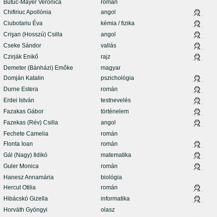
Butuc-Mayer Veronica
román
Chifiriuc Apollónia
angol
Ciubotariu Éva
kémia / fizika
Crişan (Hosszú) Csilla
angol
Cseke Sándor
vallás
Czirják Enikő
rajz
Demeter (Bánházi) Emőke
magyar
Domján Katalin
pszichológia
Durne Estera
román
Erdei István
testnevelés
Fazakas Gábor
történelem
Fazekas (Rév) Csilla
angol
Fechete Camelia
román
Flonta Ioan
román
Gál (Nagy) Ildikó
matematika
Guler Monica
román
Hanesz Annamária
biológia
Hercut Otilia
román
Hibácskó Gizella
informatika
Horváth Gyöngyi
olasz