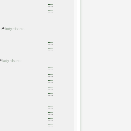
----
----
----
----
s
lady.rdsor.ro
----
----
----
----
----
lady.rdsor.ro
----
----
----
----
----
----
----
----
----
----
----