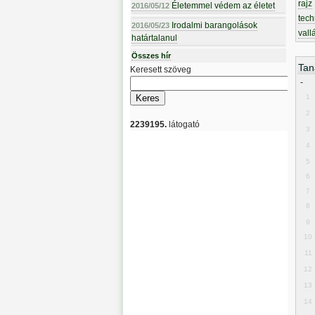
rajz
Életemmel védem az életet
2016/05/12
tech
Irodalmi barangolások
2016/05/23
vall
határtalanul
Összes hír
Tan
Keresett szöveg
-
1
2
2239195.
látogató
3
4
5
6
7
8
9
10
11
12
13
14