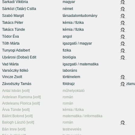
Sarkadi Viktória
magyar
Sárközi (Tatár) Csilla
német
Szabó Margit
társadalomtudomány
Takács Péter
kémia / fizika
Takács Tünde
kémia / fizika
Tódor Éva
angol
Tóth Márta
igazgató / magyar
Tunyogi Adalbert
fizika
Ujvárosi (Dobai) Edit
biológia
Vad Márta
igazgató / matematika
Varsóczky Ildikó
laboráns
Vincze Zsolt
történelem
Závodszky Tamás
földrajz
ztam
Antal István [volt]
műhelyoktató
Ardelean Ramona [volt]
román
Ardeleanu Florica [volt]
román
Árva Tünde [volt]
kémia / fizika
Bálint Botond [volt]
matematika / informatika
Balogh László [volt]
román
Bán Imre [volt]
testnevelés