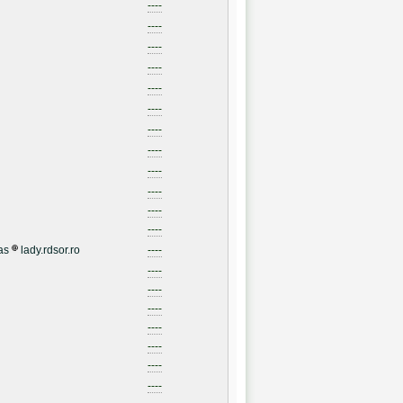
----
----
----
----
----
----
----
----
----
----
----
----
as
lady.rdsor.ro
----
----
----
----
----
----
----
----