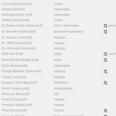
Cuciula Monica [volt]
román
Danka Edit [volt]
matematika
Diószegi Ferenc [volt]
matematika
Dörfler Florina [volt]
román
Dr. Bartos-Elekes István [volt]
fizika / informatika
barto
Dr. Horváth Gizella [volt]
társadalomtudomány
Dr. Kessler Jenő [volt]
biológia
Dr. Oláh Ferenc [volt]
magyar
Dr. Vörösváry Béla [volt]
biológia
Elek Vera [volt]
angol
vera
Erdei Mónika Brigitta [volt]
angol
Erdős Emma [volt]
matematika
Faragó Melinda Tünde [volt]
biológia
Farkas Judit [volt]
biológia
Fazekas Tibor Attila [volt]
történelem
Fehér Sándor [volt]
műhelyoktató
Ferenczy Béla [volt]
rajz
Ferkő Emilia [volt]
magyar
Fernbach Margit [volt]
magyar
Finta Dorina [volt]
francia