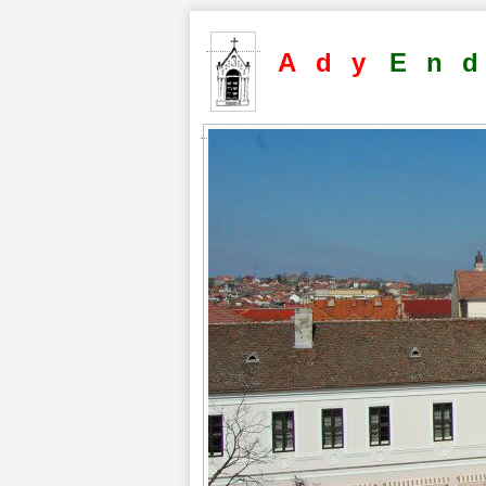
Ady
En