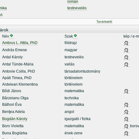
román
nika
testnevelés
ás
Tanáritabló
árok
Név
Szak
kép / e-m
Ambrus L. Attila, PhD
földrajz
András Emese
magyar
Antal Károly
testnevelés
Antal Tünde-Mária
vallás
Antonie Csilla, PhD
társadalomtudomány
Apáti Timea, PhD
történelem
Ardelean Klementina
történelem
Bődi János
matematika
Bârzeianu Olga
technika
Báthori Éva
matematika
Benţea Adela
angol
Bogdán Károly
igazgató / fizika
Bors Violetta
matematika
borsv
Buna Boglárka
ének-zene