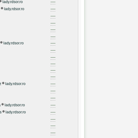
lady.rdsor.ro
----
lady.rdsor.ro
----
----
----
----
----
lady.rdsor.ro
----
----
----
----
----
----
z
lady.rdsor.ro
----
----
----
a
lady.rdsor.ro
----
s
lady.rdsor.ro
----
----
----
----