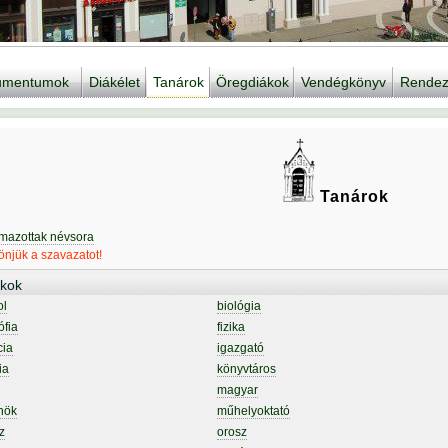
kumentumok
Diákélet
Tanárok
Öregdiákok
Vendégkönyv
Rendez
Tanárok
lmazottak névsora
njük a szavazatot!
kok
ol
biológia
ófia
fizika
cia
igazgató
ia
könyvtáros
magyar
nök
műhelyoktató
z
orosz