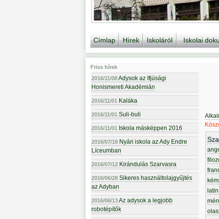
Címlap
Hírek
Iskoláról
Iskolai do
Friss hírek
Adysok az Ifjúsági
2016/11/08
Honismereti Akadémián
Kaláka
2016/11/01
Suli-buli
2016/11/01
Alka
Köszö
Iskola másképpen 2016
2016/11/01
Sza
Nyári iskola az Ady Endre
2016/07/18
ang
Líceumban
filoz
Kirándulás Szarvasra
2016/07/12
fran
Sikeres használtolajgyűjtés
2016/06/28
kém
az Adyban
latin
Az adysok a legjobb
2016/06/13
mér
robotépítők
olas