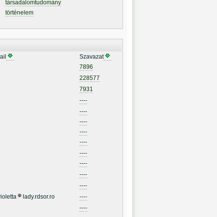
társadalomtudomány
történelem
ail
Szavazat
7896
228577
7931
----
----
----
----
----
----
----
----
----
ioletta
lady.rdsor.ro
----
----