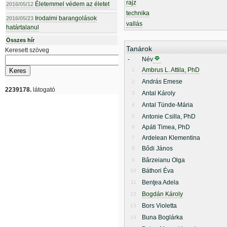
rajz
Életemmel védem az életet
2016/05/12
technika
Irodalmi barangolások
2016/05/23
vallás
határtalanul
Összes hír
Tanárok
Keresett szöveg
-
Név
Ambrus L. Attila, PhD
1
András Emese
2
2239178.
látogató
Antal Károly
3
Antal Tünde-Mária
4
Antonie Csilla, PhD
5
Apáti Timea, PhD
6
Ardelean Klementina
7
Bődi János
8
Bârzeianu Olga
9
Báthori Éva
10
Benţea Adela
11
Bogdán Károly
12
Bors Violetta
13
Buna Boglárka
14