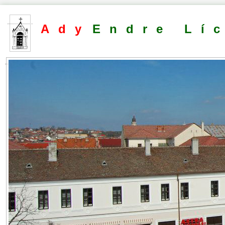
Ady
Endre Lí