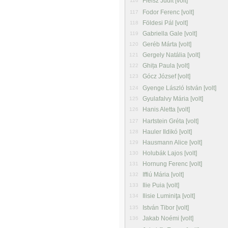
Fleisz Judit [volt]
116
Fodor Ferenc [volt]
117
Földesi Pál [volt]
118
Gabriella Gale [volt]
119
Geréb Márta [volt]
120
Gergely Natália [volt]
121
Ghița Paula [volt]
122
Gócz József [volt]
123
Gyenge László István [volt]
124
Gyulafalvy Mária [volt]
125
Hanis Aletta [volt]
126
Hartstein Gréta [volt]
127
Hauler Ildikó [volt]
128
Hausmann Alice [volt]
129
Holubák Lajos [volt]
130
Hornung Ferenc [volt]
131
Iffiú Mária [volt]
132
Ilie Puia [volt]
133
Ilisie Luminiţa [volt]
134
István Tibor [volt]
135
Jakab Noémi [volt]
136