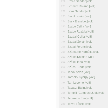
Rövid Sándor [volt]
220
Schmidt Roland [volt]
221
Soós Sándor [volt]
222
Stanik István [volt]
223
Stark Erzsebet [volt]
224
Szabó Csilla [volt]
225
Szabó Rozália [volt]
226
Szadai Csilla [volt]
227
Szadai Zoltán [volt]
228
Szalai Ferenc [volt]
229
Számtartó Kornélia [volt]
230
Széles Kálmán [volt]
231
Szőke Ilona [volt]
232
Szűcs Tünde [volt]
233
Tarkó István [volt]
234
Tárnoky György [volt]
235
Tarr Levente [volt]
236
Tavaszi Bálint [volt]
237
Tempfli (Combos) Judit [volt]
238
Teoreanu Éva [volt]
239
Tolvaj László [volt]
240