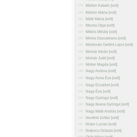
Márton Katalin [volt]
179
Márton Mária [volt]
180
Máté Mária [volt]
181
Mezea Olga [volt]
182
Miklós Mihály [volt]
183
Mirela Dascaleanu [volt]
184
Moldován Gellért Lajos [volt]
185
Molnár István [volt]
186
Molnár Judit [volt]
187
Müller Magda [volt]
188
Nagy Andrea [volt]
189
Nagy Anna Éva [volt]
190
Nagy Erzsébet [volt]
191
Nagy Éva [volt]
192
Nagy Gyöngyi [volt]
193
Nagy Ileana Gyöngyi [volt]
194
Nagy Máté András [volt]
195
Neufeld Zoltán [volt]
196
Nistor Lucian [volt]
197
Nuțescu Octavia [volt]
198
199