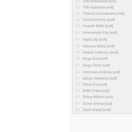
Tóth Annamária [volt]
241
Tóth Gabriella [volt]
242
Trpkovics Annamária [volt]
243
Turóczi Ferenc [volt]
244
Ungvári Ildikó [volt]
245
Unterlender Ella [volt]
246
Vajda Zita [volt]
247
Văleanu Mária [volt]
248
Valeria Safirescu [volt]
249
Varga Éva [volt]
250
Varga Teréz [volt]
251
Vörösváry Antónia [volt]
252
Zahan Gabriella [volt]
253
Záhui Éva [volt]
254
Zeffer Erika [volt]
255
Zelina Márton [volt]
256
Zicher Emma [volt]
257
Zilahi Margit [volt]
258