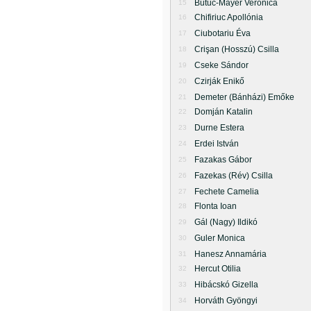
Butuc-Mayer Veronica
15
Chifiriuc Apollónia
16
Ciubotariu Éva
17
Crişan (Hosszú) Csilla
18
Cseke Sándor
19
Czirják Enikő
20
Demeter (Bánházi) Emőke
21
Domján Katalin
22
Durne Estera
23
Erdei István
24
Fazakas Gábor
25
Fazekas (Rév) Csilla
26
Fechete Camelia
27
Flonta Ioan
28
Gál (Nagy) Ildikó
29
Guler Monica
30
Hanesz Annamária
31
Hercut Otilia
32
Hibácskó Gizella
33
Horváth Gyöngyi
34