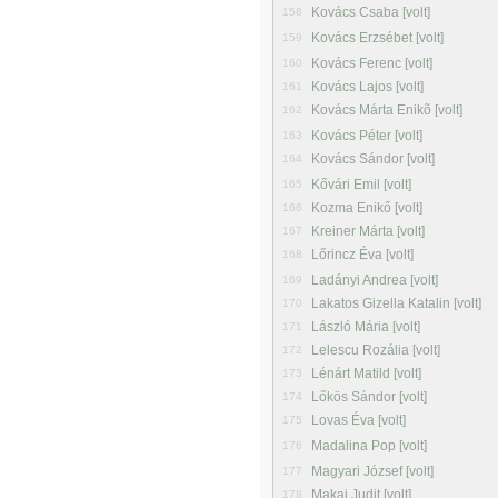
Kovács Csaba [volt]
158
Kovács Erzsébet [volt]
159
Kovács Ferenc [volt]
160
Kovács Lajos [volt]
161
Kovács Márta Enikõ [volt]
162
Kovács Péter [volt]
163
Kovács Sándor [volt]
164
Kővári Emil [volt]
165
Kozma Enikő [volt]
166
Kreiner Márta [volt]
167
Lőrincz Éva [volt]
168
Ladányi Andrea [volt]
169
Lakatos Gizella Katalin [volt]
170
László Mária [volt]
171
Lelescu Rozália [volt]
172
Lénárt Matild [volt]
173
Lőkös Sándor [volt]
174
Lovas Éva [volt]
175
Madalina Pop [volt]
176
Magyari József [volt]
177
Makai Judit [volt]
178