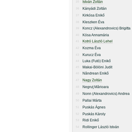
István Zoltán
35
Kányádi Zoltán
36
Kirkósa Enikő
37
Kleszken Éva
38
Koncz (Alexandrovics) Brigitta
39
Kósa Annamária
40
Kotró László Lehel
41
Kozma Éva
42
Kurucz Éva
43
Luka (Futó) Enikő
44
Makai-Bölöni Judit
45
Năndrean Enikõ
46
Nagy Zoltán
47
Negruţ Mărioara
48
Nonn (Alexandrovics) Andrea
49
Pallai Márta
50
Puskás Ágnes
51
Puskás Károly
52
Ridi Enikő
53
Rollinger László István
54