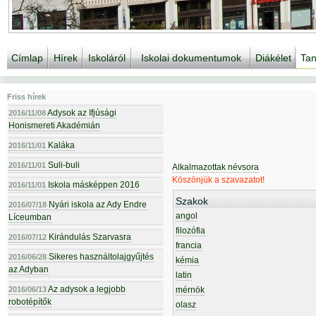
Címlap
Hírek
Iskoláról
Iskolai dokumentumok
Diákélet
Tan
Friss hírek
Adysok az Ifjúsági
2016/11/08
Honismereti Akadémián
Kaláka
2016/11/01
Suli-buli
2016/11/01
Alkalmazottak névsora
Köszönjük a szavazatot!
Iskola másképpen 2016
2016/11/01
Szakok
Nyári iskola az Ady Endre
2016/07/18
angol
Líceumban
filozófia
Kirándulás Szarvasra
2016/07/12
francia
Sikeres használtolajgyűjtés
2016/06/28
kémia
az Adyban
latin
Az adysok a legjobb
2016/06/13
mérnök
robotépítők
olasz