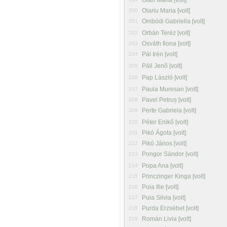
Oláh Mária [volt]
Olariu Maria [volt]
200
Ombódi Gabriella [volt]
201
Orbán Teréz [volt]
202
Osváth Ilona [volt]
203
Pál Irén [volt]
204
Páll Jenõ [volt]
205
Pap László [volt]
206
Paula Muresan [volt]
207
Pavel Petruș [volt]
208
Perte Gabriela [volt]
209
Péter Enikő [volt]
210
Pikó Ágota [volt]
211
Pikó János [volt]
212
Pongor Sándor [volt]
213
Popa Ana [volt]
214
Princzinger Kinga [volt]
215
Puia Ilie [volt]
216
Puia Silvia [volt]
217
Purda Erzsébet [volt]
218
Román Livia [volt]
219