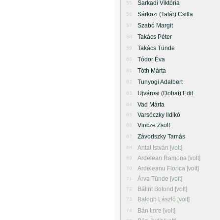
Sarkadi Viktória
55
Sárközi (Tatár) Csilla
56
Szabó Margit
57
Takács Péter
58
Takács Tünde
59
Tódor Éva
60
Tóth Márta
61
Tunyogi Adalbert
62
Ujvárosi (Dobai) Edit
63
Vad Márta
64
Varsóczky Ildikó
65
Vincze Zsolt
66
Závodszky Tamás
67
Antal István [volt]
68
Ardelean Ramona [volt]
69
Ardeleanu Florica [volt]
70
Árva Tünde [volt]
71
Bálint Botond [volt]
72
Balogh László [volt]
73
Bán Imre [volt]
74