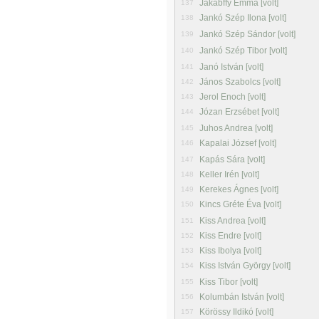
Jakabffy Emma [volt]
137
Jankó Szép Ilona [volt]
138
Jankó Szép Sándor [volt]
139
Jankó Szép Tibor [volt]
140
Janó István [volt]
141
János Szabolcs [volt]
142
Jerol Enoch [volt]
143
Józan Erzsébet [volt]
144
Juhos Andrea [volt]
145
Kapalai József [volt]
146
Kapás Sára [volt]
147
Keller Irén [volt]
148
Kerekes Ágnes [volt]
149
Kincs Gréte Éva [volt]
150
Kiss Andrea [volt]
151
Kiss Endre [volt]
152
Kiss Ibolya [volt]
153
Kiss István György [volt]
154
Kiss Tibor [volt]
155
Kolumbán István [volt]
156
Körössy Ildikó [volt]
157