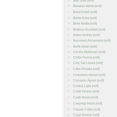
Bán Judit [volt]
75
Barabás Márta [volt]
76
Barát Enikõ [volt]
77
Bartis Erika [volt]
78
Beke Beáta [volt]
79
Bodóczi Erzsébet [volt]
80
Bokor András [volt]
81
Bucurean Annamaria [volt]
82
Burik István [volt]
83
Cecilia Moldovan [volt]
84
Chifor Florica [volt]
85
Chiş Gal Lioara [volt]
86
Ciffra Piroska [volt]
87
Ciubotariu Adrian [volt]
88
Coroianu Ágnes [volt]
89
Cristea Ligia [volt]
90
Csáki Ferenc [volt]
91
Csáki Ibolya [volt]
92
Csepregi Imola [volt]
93
Csiszár Csilla [volt]
94
Csuzi Emese [volt]
95