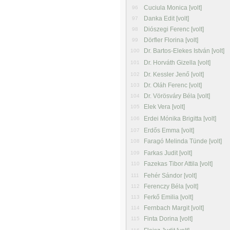
Cuciula Monica [volt]
96
Danka Edit [volt]
97
Diószegi Ferenc [volt]
98
Dörfler Florina [volt]
99
Dr. Bartos-Elekes István [volt]
100
Dr. Horváth Gizella [volt]
101
Dr. Kessler Jenő [volt]
102
Dr. Oláh Ferenc [volt]
103
Dr. Vörösváry Béla [volt]
104
Elek Vera [volt]
105
Erdei Mónika Brigitta [volt]
106
Erdős Emma [volt]
107
Faragó Melinda Tünde [volt]
108
Farkas Judit [volt]
109
Fazekas Tibor Attila [volt]
110
Fehér Sándor [volt]
111
Ferenczy Béla [volt]
112
Ferkő Emilia [volt]
113
Fernbach Margit [volt]
114
Finta Dorina [volt]
115