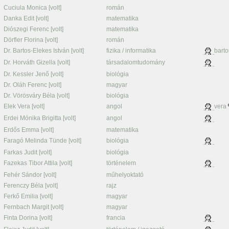
Cuciula Monica [volt]
román
Danka Edit [volt]
matematika
Diószegi Ferenc [volt]
matematika
Dörfler Florina [volt]
román
Dr. Bartos-Elekes István [volt]
fizika / informatika
barto
Dr. Horváth Gizella [volt]
társadalomtudomány
Dr. Kessler Jenő [volt]
biológia
Dr. Oláh Ferenc [volt]
magyar
Dr. Vörösváry Béla [volt]
biológia
Elek Vera [volt]
angol
vera
Erdei Mónika Brigitta [volt]
angol
Erdős Emma [volt]
matematika
Faragó Melinda Tünde [volt]
biológia
Farkas Judit [volt]
biológia
Fazekas Tibor Attila [volt]
történelem
Fehér Sándor [volt]
műhelyoktató
Ferenczy Béla [volt]
rajz
Ferkő Emilia [volt]
magyar
Fernbach Margit [volt]
magyar
Finta Dorina [volt]
francia