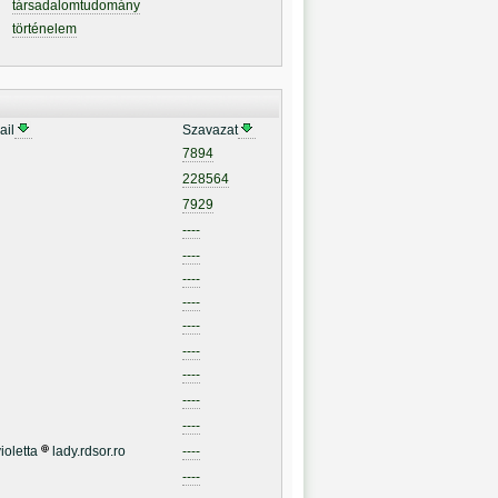
társadalomtudomány
történelem
ail
Szavazat
7894
228564
7929
----
----
----
----
----
----
----
----
----
ioletta
lady.rdsor.ro
----
----