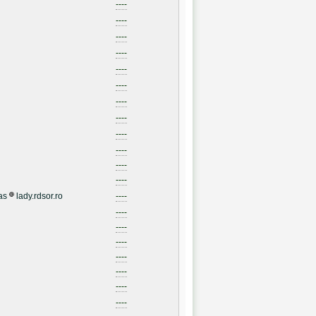
----
----
----
----
----
----
----
----
----
----
----
----
as
lady.rdsor.ro
----
----
----
----
----
----
----
----