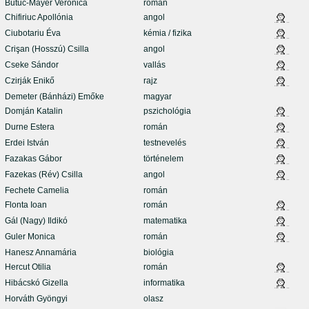
Butuc-Mayer Veronica
román
Chifiriuc Apollónia
angol
Ciubotariu Éva
kémia / fizika
Crişan (Hosszú) Csilla
angol
Cseke Sándor
vallás
Czirják Enikő
rajz
Demeter (Bánházi) Emőke
magyar
Domján Katalin
pszichológia
Durne Estera
román
Erdei István
testnevelés
Fazakas Gábor
történelem
Fazekas (Rév) Csilla
angol
Fechete Camelia
román
Flonta Ioan
román
Gál (Nagy) Ildikó
matematika
Guler Monica
román
Hanesz Annamária
biológia
Hercut Otilia
román
Hibácskó Gizella
informatika
Horváth Gyöngyi
olasz