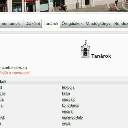
kumentumok
Diákélet
Tanárok
Öregdiákok
Vendégkönyv
Rendez
Tanárok
lmazottak névsora
njük a szavazatot!
kok
ol
biológia
ófia
fizika
cia
igazgató
ia
könyvtáros
magyar
nök
műhelyoktató
z
orosz