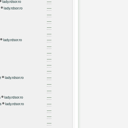
lady.rdsor.ro
----
lady.rdsor.ro
----
----
----
----
----
lady.rdsor.ro
----
----
----
----
----
----
z
lady.rdsor.ro
----
----
----
a
lady.rdsor.ro
----
s
lady.rdsor.ro
----
----
----
----