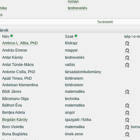
román
nika
testnevelés
ás
Tanáritabló
árok
Név
Szak
kép / e-m
Ambrus L. Attila, PhD
földrajz
András Emese
magyar
Antal Károly
testnevelés
Antal Tünde-Mária
vallás
Antonie Csilla, PhD
társadalomtudomány
Apáti Timea, PhD
történelem
Ardelean Klementina
történelem
Bődi János
matematika
Bârzeianu Olga
technika
Báthori Éva
matematika
Benţea Adela
angol
Bogdán Károly
igazgató / fizika
Bors Violetta
matematika
borsv
Buna Boglárka
ének-zene