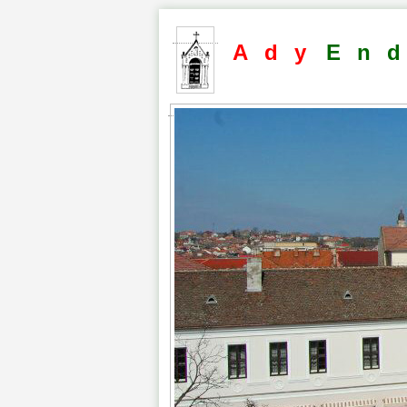
Ady
En