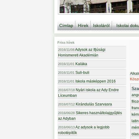
Címlap
Hírek
Iskoláról
Iskolai do
Friss hírek
Adysok az Ifjúsági
2016/11/08
Honismereti Akadémián
Kaláka
2016/11/01
Suli-buli
2016/11/01
Alka
Köszö
Iskola másképpen 2016
2016/11/01
Sza
Nyári iskola az Ady Endre
2016/07/18
ang
Líceumban
filoz
Kirándulás Szarvasra
2016/07/12
fran
Sikeres használtolajgyűjtés
2016/06/28
kém
az Adyban
latin
Az adysok a legjobb
2016/06/13
mér
robotépítők
olas