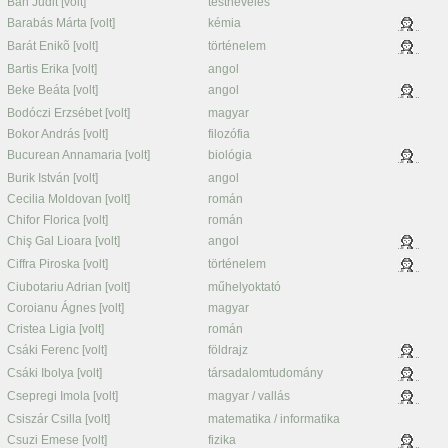
Bán Judit [volt]
testnevelés
Barabás Márta [volt]
kémia
Barát Enikõ [volt]
történelem
Bartis Erika [volt]
angol
Beke Beáta [volt]
angol
Bodóczi Erzsébet [volt]
magyar
Bokor András [volt]
filozófia
Bucurean Annamaria [volt]
biológia
Burik István [volt]
angol
Cecilia Moldovan [volt]
román
Chifor Florica [volt]
román
Chiş Gal Lioara [volt]
angol
Ciffra Piroska [volt]
történelem
Ciubotariu Adrian [volt]
műhelyoktató
Coroianu Ágnes [volt]
magyar
Cristea Ligia [volt]
román
Csáki Ferenc [volt]
földrajz
Csáki Ibolya [volt]
társadalomtudomány
Csepregi Imola [volt]
magyar / vallás
Csiszár Csilla [volt]
matematika / informatika
Csuzi Emese [volt]
fizika