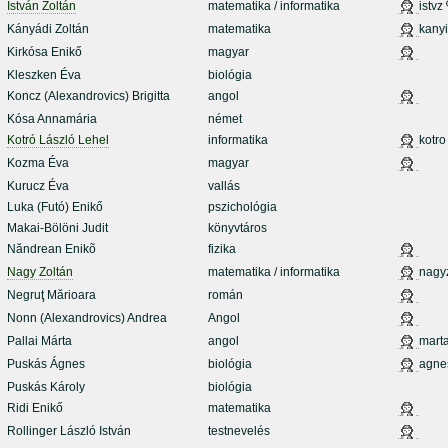
István Zoltán
matematika / informatika
istvz
Kányádi Zoltán
matematika
kanyi
Kirkósa Enikő
magyar
Kleszken Éva
biológia
Koncz (Alexandrovics) Brigitta
angol
Kósa Annamária
német
Kotró László Lehel
informatika
kotro
Kozma Éva
magyar
Kurucz Éva
vallás
Luka (Futó) Enikő
pszichológia
Makai-Bölöni Judit
könyvtáros
Năndrean Enikõ
fizika
Nagy Zoltán
matematika / informatika
nagy
Negruţ Mărioara
román
Nonn (Alexandrovics) Andrea
Angol
Pallai Márta
angol
mart
Puskás Ágnes
biológia
agne
Puskás Károly
biológia
Ridi Enikő
matematika
Rollinger László István
testnevelés