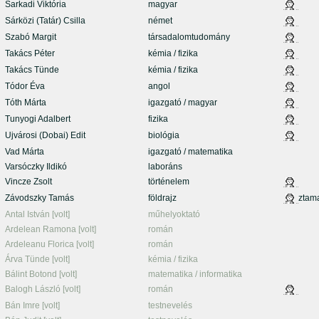
Sarkadi Viktória
magyar
Sárközi (Tatár) Csilla
német
Szabó Margit
társadalomtudomány
Takács Péter
kémia / fizika
Takács Tünde
kémia / fizika
Tódor Éva
angol
Tóth Márta
igazgató / magyar
Tunyogi Adalbert
fizika
Ujvárosi (Dobai) Edit
biológia
Vad Márta
igazgató / matematika
Varsóczky Ildikó
laboráns
Vincze Zsolt
történelem
Závodszky Tamás
földrajz
ztam
Antal István [volt]
műhelyoktató
Ardelean Ramona [volt]
román
Ardeleanu Florica [volt]
román
Árva Tünde [volt]
kémia / fizika
Bálint Botond [volt]
matematika / informatika
Balogh László [volt]
román
Bán Imre [volt]
testnevelés