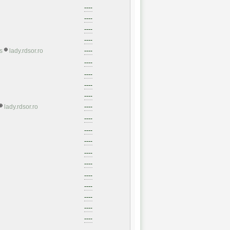
----
----
----
----
s
lady.rdsor.ro
----
----
----
----
----
lady.rdsor.ro
----
----
----
----
----
----
----
----
----
----
----