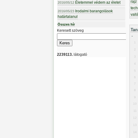
rajz
Életemmel védem az életet
2016/05/12
tech
Irodalmi barangolások
2016/05/23
vall
határtalanul
Összes hír
Tan
Keresett szöveg
-
1
2
2239113.
látogató
3
4
5
6
7
8
9
10
11
12
13
14