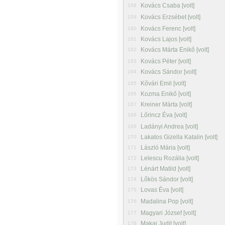
Kovács Csaba [volt]
158
Kovács Erzsébet [volt]
159
Kovács Ferenc [volt]
160
Kovács Lajos [volt]
161
Kovács Márta Enikõ [volt]
162
Kovács Péter [volt]
163
Kovács Sándor [volt]
164
Kővári Emil [volt]
165
Kozma Enikő [volt]
166
Kreiner Márta [volt]
167
Lőrincz Éva [volt]
168
Ladányi Andrea [volt]
169
Lakatos Gizella Katalin [volt]
170
László Mária [volt]
171
Lelescu Rozália [volt]
172
Lénárt Matild [volt]
173
Lőkös Sándor [volt]
174
Lovas Éva [volt]
175
Madalina Pop [volt]
176
Magyari József [volt]
177
Makai Judit [volt]
178