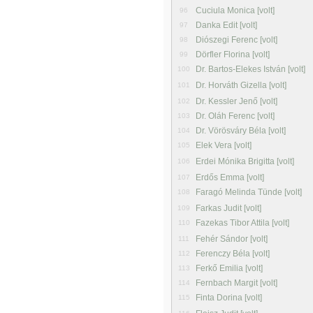
Cuciula Monica [volt]
96
Danka Edit [volt]
97
Diószegi Ferenc [volt]
98
Dörfler Florina [volt]
99
Dr. Bartos-Elekes István [volt]
100
Dr. Horváth Gizella [volt]
101
Dr. Kessler Jenő [volt]
102
Dr. Oláh Ferenc [volt]
103
Dr. Vörösváry Béla [volt]
104
Elek Vera [volt]
105
Erdei Mónika Brigitta [volt]
106
Erdős Emma [volt]
107
Faragó Melinda Tünde [volt]
108
Farkas Judit [volt]
109
Fazekas Tibor Attila [volt]
110
Fehér Sándor [volt]
111
Ferenczy Béla [volt]
112
Ferkő Emilia [volt]
113
Fernbach Margit [volt]
114
Finta Dorina [volt]
115