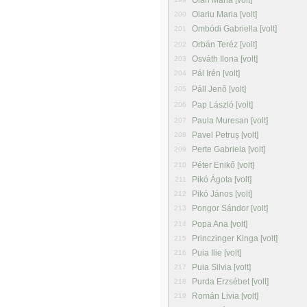
Oláh Mária [volt]
Olariu Maria [volt]
200
Ombódi Gabriella [volt]
201
Orbán Teréz [volt]
202
Osváth Ilona [volt]
203
Pál Irén [volt]
204
Páll Jenõ [volt]
205
Pap László [volt]
206
Paula Muresan [volt]
207
Pavel Petruș [volt]
208
Perte Gabriela [volt]
209
Péter Enikő [volt]
210
Pikó Ágota [volt]
211
Pikó János [volt]
212
Pongor Sándor [volt]
213
Popa Ana [volt]
214
Princzinger Kinga [volt]
215
Puia Ilie [volt]
216
Puia Silvia [volt]
217
Purda Erzsébet [volt]
218
Román Livia [volt]
219