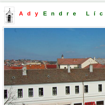
Ady
Endre Lí