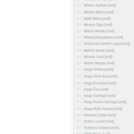
Márton Katalin [volt]
179
Márton Mária [volt]
180
Máté Mária [volt]
181
Mezea Olga [volt]
182
Miklós Mihály [volt]
183
Mirela Dascaleanu [volt]
184
Moldován Gellért Lajos [volt]
185
Molnár István [volt]
186
Molnár Judit [volt]
187
Müller Magda [volt]
188
Nagy Andrea [volt]
189
Nagy Anna Éva [volt]
190
Nagy Erzsébet [volt]
191
Nagy Éva [volt]
192
Nagy Gyöngyi [volt]
193
Nagy Ileana Gyöngyi [volt]
194
Nagy Máté András [volt]
195
Neufeld Zoltán [volt]
196
Nistor Lucian [volt]
197
Nuțescu Octavia [volt]
198
199