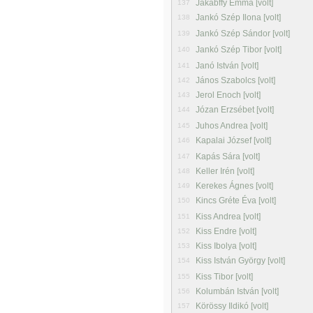
Jakabffy Emma [volt]
137
Jankó Szép Ilona [volt]
138
Jankó Szép Sándor [volt]
139
Jankó Szép Tibor [volt]
140
Janó István [volt]
141
János Szabolcs [volt]
142
Jerol Enoch [volt]
143
Józan Erzsébet [volt]
144
Juhos Andrea [volt]
145
Kapalai József [volt]
146
Kapás Sára [volt]
147
Keller Irén [volt]
148
Kerekes Ágnes [volt]
149
Kincs Gréte Éva [volt]
150
Kiss Andrea [volt]
151
Kiss Endre [volt]
152
Kiss Ibolya [volt]
153
Kiss István György [volt]
154
Kiss Tibor [volt]
155
Kolumbán István [volt]
156
Körössy Ildikó [volt]
157