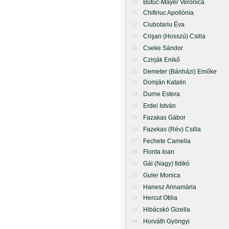
Butuc-Mayer Veronica
15
Chifiriuc Apollónia
16
Ciubotariu Éva
17
Crişan (Hosszú) Csilla
18
Cseke Sándor
19
Czirják Enikő
20
Demeter (Bánházi) Emőke
21
Domján Katalin
22
Durne Estera
23
Erdei István
24
Fazakas Gábor
25
Fazekas (Rév) Csilla
26
Fechete Camelia
27
Flonta Ioan
28
Gál (Nagy) Ildikó
29
Guler Monica
30
Hanesz Annamária
31
Hercut Otilia
32
Hibácskó Gizella
33
Horváth Gyöngyi
34