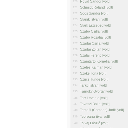
Rövid Sándor [volt]
220
Schmidt Roland [volt]
221
Soós Sándor [volt]
222
Stanik István [volt]
223
Stark Erzsebet [volt]
224
Szabó Csilla [volt]
225
Szabó Rozália [volt]
226
Szadai Csilla [volt]
227
Szadai Zoltán [volt]
228
Szalai Ferenc [volt]
229
Számtartó Kornélia [volt]
230
Széles Kálmán [volt]
231
Szőke Ilona [volt]
232
Szűcs Tünde [volt]
233
Tarkó István [volt]
234
Tárnoky György [volt]
235
Tarr Levente [volt]
236
Tavaszi Bálint [volt]
237
Tempfli (Combos) Judit [volt]
238
Teoreanu Éva [volt]
239
Tolvaj László [volt]
240