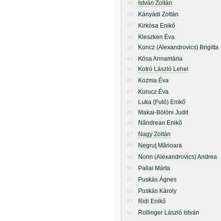
István Zoltán
35
Kányádi Zoltán
36
Kirkósa Enikő
37
Kleszken Éva
38
Koncz (Alexandrovics) Brigitta
39
Kósa Annamária
40
Kotró László Lehel
41
Kozma Éva
42
Kurucz Éva
43
Luka (Futó) Enikő
44
Makai-Bölöni Judit
45
Năndrean Enikõ
46
Nagy Zoltán
47
Negruţ Mărioara
48
Nonn (Alexandrovics) Andrea
49
Pallai Márta
50
Puskás Ágnes
51
Puskás Károly
52
Ridi Enikő
53
Rollinger László István
54