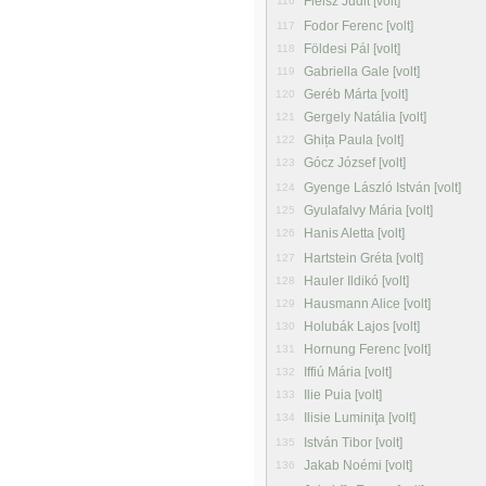
Fleisz Judit [volt]
116
Fodor Ferenc [volt]
117
Földesi Pál [volt]
118
Gabriella Gale [volt]
119
Geréb Márta [volt]
120
Gergely Natália [volt]
121
Ghița Paula [volt]
122
Gócz József [volt]
123
Gyenge László István [volt]
124
Gyulafalvy Mária [volt]
125
Hanis Aletta [volt]
126
Hartstein Gréta [volt]
127
Hauler Ildikó [volt]
128
Hausmann Alice [volt]
129
Holubák Lajos [volt]
130
Hornung Ferenc [volt]
131
Iffiú Mária [volt]
132
Ilie Puia [volt]
133
Ilisie Luminiţa [volt]
134
István Tibor [volt]
135
Jakab Noémi [volt]
136