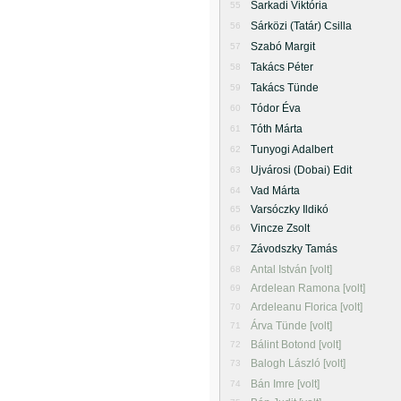
Sarkadi Viktória
55
Sárközi (Tatár) Csilla
56
Szabó Margit
57
Takács Péter
58
Takács Tünde
59
Tódor Éva
60
Tóth Márta
61
Tunyogi Adalbert
62
Ujvárosi (Dobai) Edit
63
Vad Márta
64
Varsóczky Ildikó
65
Vincze Zsolt
66
Závodszky Tamás
67
Antal István [volt]
68
Ardelean Ramona [volt]
69
Ardeleanu Florica [volt]
70
Árva Tünde [volt]
71
Bálint Botond [volt]
72
Balogh László [volt]
73
Bán Imre [volt]
74