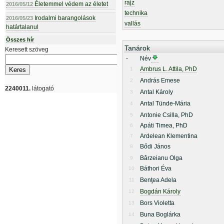
rajz
Életemmel védem az életet
2016/05/12
technika
Irodalmi barangolások
2016/05/23
vallás
határtalanul
Összes hír
Tanárok
Keresett szöveg
-
Név
Ambrus L. Attila, PhD
1
András Emese
2
2240011.
látogató
Antal Károly
3
Antal Tünde-Mária
4
Antonie Csilla, PhD
5
Apáti Timea, PhD
6
Ardelean Klementina
7
Bődi János
8
Bârzeianu Olga
9
Báthori Éva
10
Benţea Adela
11
Bogdán Károly
12
Bors Violetta
13
Buna Boglárka
14