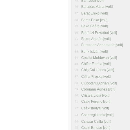
Bán Judit [volt]
75
Barabás Márta [volt]
76
Barát Enikõ [volt]
77
Bartis Erika [volt]
78
Beke Beáta [volt]
79
Bodóczi Erzsébet [volt]
80
Bokor András [volt]
81
Bucurean Annamaria [volt]
82
Burik István [volt]
83
Cecilia Moldovan [volt]
84
Chifor Florica [volt]
85
Chiş Gal Lioara [volt]
86
Ciffra Piroska [volt]
87
Ciubotariu Adrian [volt]
88
Coroianu Ágnes [volt]
89
Cristea Ligia [volt]
90
Csáki Ferenc [volt]
91
Csáki Ibolya [volt]
92
Csepregi Imola [volt]
93
Csiszár Csilla [volt]
94
Csuzi Emese [volt]
95