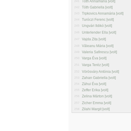
Tóth Annamária [volt]
241
Tóth Gabriella [volt]
242
Trpkovics Annamária [volt]
243
Turóczi Ferenc [volt]
244
Ungvári Ildikó [volt]
245
Unterlender Ella [volt]
246
Vajda Zita [volt]
247
Văleanu Mária [volt]
248
Valeria Safirescu [volt]
249
Varga Éva [volt]
250
Varga Teréz [volt]
251
Vörösváry Antónia [volt]
252
Zahan Gabriella [volt]
253
Záhui Éva [volt]
254
Zeffer Erika [volt]
255
Zelina Márton [volt]
256
Zicher Emma [volt]
257
Zilahi Margit [volt]
258