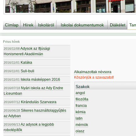
Címlap
Hírek
Iskoláról
Iskolai dokumentumok
Diákélet
Tan
Friss hírek
Adysok az Ifjúsági
2016/11/08
Honismereti Akadémián
Kaláka
2016/11/01
Suli-buli
2016/11/01
Alkalmazottak névsora
Köszönjük a szavazatot!
Iskola másképpen 2016
2016/11/01
Szakok
Nyári iskola az Ady Endre
2016/07/18
angol
Líceumban
filozófia
Kirándulás Szarvasra
2016/07/12
francia
Sikeres használtolajgyűjtés
2016/06/28
kémia
az Adyban
latin
Az adysok a legjobb
2016/06/13
mérnök
robotépítők
olasz