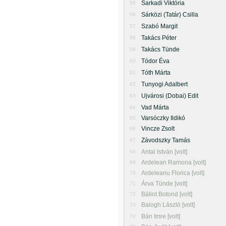
Sarkadi Viktória
55
Sárközi (Tatár) Csilla
56
Szabó Margit
57
Takács Péter
58
Takács Tünde
59
Tódor Éva
60
Tóth Márta
61
Tunyogi Adalbert
62
Ujvárosi (Dobai) Edit
63
Vad Márta
64
Varsóczky Ildikó
65
Vincze Zsolt
66
Závodszky Tamás
67
Antal István [volt]
68
Ardelean Ramona [volt]
69
Ardeleanu Florica [volt]
70
Árva Tünde [volt]
71
Bálint Botond [volt]
72
Balogh László [volt]
73
Bán Imre [volt]
74