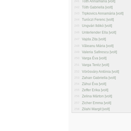
Tóth Annamária [volt]
241
Tóth Gabriella [volt]
242
Trpkovics Annamária [volt]
243
Turóczi Ferenc [volt]
244
Ungvári Ildikó [volt]
245
Unterlender Ella [volt]
246
Vajda Zita [volt]
247
Văleanu Mária [volt]
248
Valeria Safirescu [volt]
249
Varga Éva [volt]
250
Varga Teréz [volt]
251
Vörösváry Antónia [volt]
252
Zahan Gabriella [volt]
253
Záhui Éva [volt]
254
Zeffer Erika [volt]
255
Zelina Márton [volt]
256
Zicher Emma [volt]
257
Zilahi Margit [volt]
258