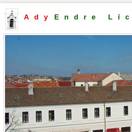
Ady
Endre Lí