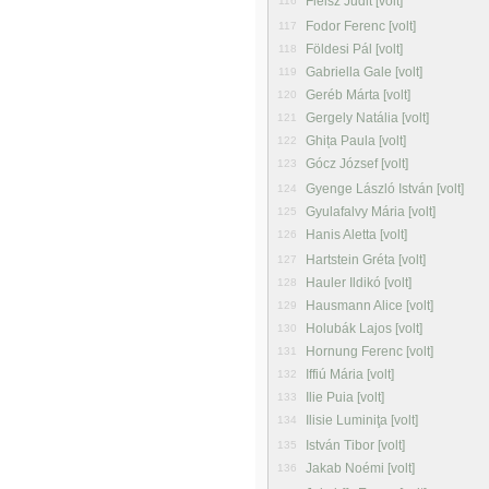
Fleisz Judit [volt]
116
Fodor Ferenc [volt]
117
Földesi Pál [volt]
118
Gabriella Gale [volt]
119
Geréb Márta [volt]
120
Gergely Natália [volt]
121
Ghița Paula [volt]
122
Gócz József [volt]
123
Gyenge László István [volt]
124
Gyulafalvy Mária [volt]
125
Hanis Aletta [volt]
126
Hartstein Gréta [volt]
127
Hauler Ildikó [volt]
128
Hausmann Alice [volt]
129
Holubák Lajos [volt]
130
Hornung Ferenc [volt]
131
Iffiú Mária [volt]
132
Ilie Puia [volt]
133
Ilisie Luminiţa [volt]
134
István Tibor [volt]
135
Jakab Noémi [volt]
136