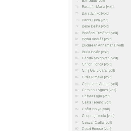
Bán Judit [volt]
75
Barabás Márta [volt]
76
Barát Enikõ [volt]
77
Bartis Erika [volt]
78
Beke Beáta [volt]
79
Bodóczi Erzsébet [volt]
80
Bokor András [volt]
81
Bucurean Annamaria [volt]
82
Burik István [volt]
83
Cecilia Moldovan [volt]
84
Chifor Florica [volt]
85
Chiş Gal Lioara [volt]
86
Ciffra Piroska [volt]
87
Ciubotariu Adrian [volt]
88
Coroianu Ágnes [volt]
89
Cristea Ligia [volt]
90
Csáki Ferenc [volt]
91
Csáki Ibolya [volt]
92
Csepregi Imola [volt]
93
Csiszár Csilla [volt]
94
Csuzi Emese [volt]
95