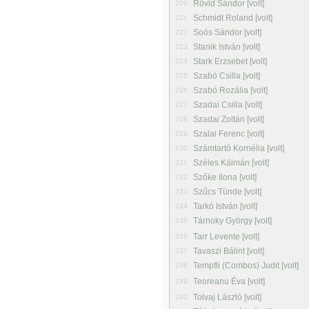
Rövid Sándor [volt]
220
Schmidt Roland [volt]
221
Soós Sándor [volt]
222
Stanik István [volt]
223
Stark Erzsebet [volt]
224
Szabó Csilla [volt]
225
Szabó Rozália [volt]
226
Szadai Csilla [volt]
227
Szadai Zoltán [volt]
228
Szalai Ferenc [volt]
229
Számtartó Kornélia [volt]
230
Széles Kálmán [volt]
231
Szőke Ilona [volt]
232
Szűcs Tünde [volt]
233
Tarkó István [volt]
234
Tárnoky György [volt]
235
Tarr Levente [volt]
236
Tavaszi Bálint [volt]
237
Tempfli (Combos) Judit [volt]
238
Teoreanu Éva [volt]
239
Tolvaj László [volt]
240