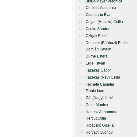
Butuc-Mayer Veronica
15
Chifiriuc Apollónia
16
Ciubotariu Éva
17
Crişan (Hosszú) Csilla
18
Cseke Sándor
19
Czirják Enikő
20
Demeter (Bánházi) Emőke
21
Domján Katalin
22
Durne Estera
23
Erdei István
24
Fazakas Gábor
25
Fazekas (Rév) Csilla
26
Fechete Camelia
27
Flonta Ioan
28
Gál (Nagy) Ildikó
29
Guler Monica
30
Hanesz Annamária
31
Hercut Otilia
32
Hibácskó Gizella
33
Horváth Gyöngyi
34