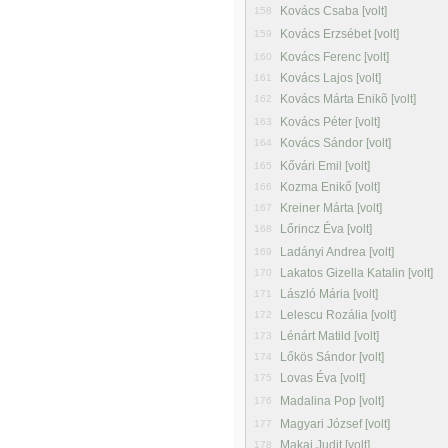
Kovács Csaba [volt]
158
Kovács Erzsébet [volt]
159
Kovács Ferenc [volt]
160
Kovács Lajos [volt]
161
Kovács Márta Enikõ [volt]
162
Kovács Péter [volt]
163
Kovács Sándor [volt]
164
Kővári Emil [volt]
165
Kozma Enikő [volt]
166
Kreiner Márta [volt]
167
Lőrincz Éva [volt]
168
Ladányi Andrea [volt]
169
Lakatos Gizella Katalin [volt]
170
László Mária [volt]
171
Lelescu Rozália [volt]
172
Lénárt Matild [volt]
173
Lőkös Sándor [volt]
174
Lovas Éva [volt]
175
Madalina Pop [volt]
176
Magyari József [volt]
177
Makai Judit [volt]
178