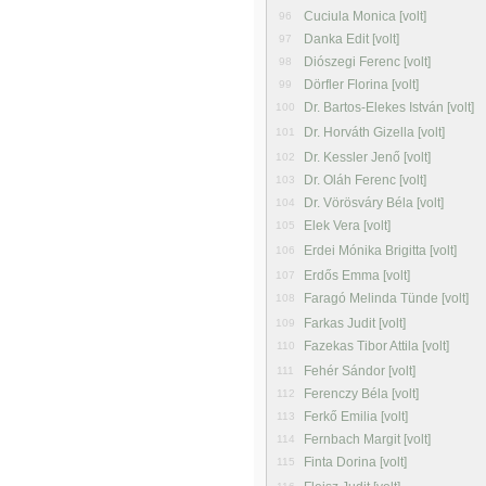
Cuciula Monica [volt]
96
Danka Edit [volt]
97
Diószegi Ferenc [volt]
98
Dörfler Florina [volt]
99
Dr. Bartos-Elekes István [volt]
100
Dr. Horváth Gizella [volt]
101
Dr. Kessler Jenő [volt]
102
Dr. Oláh Ferenc [volt]
103
Dr. Vörösváry Béla [volt]
104
Elek Vera [volt]
105
Erdei Mónika Brigitta [volt]
106
Erdős Emma [volt]
107
Faragó Melinda Tünde [volt]
108
Farkas Judit [volt]
109
Fazekas Tibor Attila [volt]
110
Fehér Sándor [volt]
111
Ferenczy Béla [volt]
112
Ferkő Emilia [volt]
113
Fernbach Margit [volt]
114
Finta Dorina [volt]
115