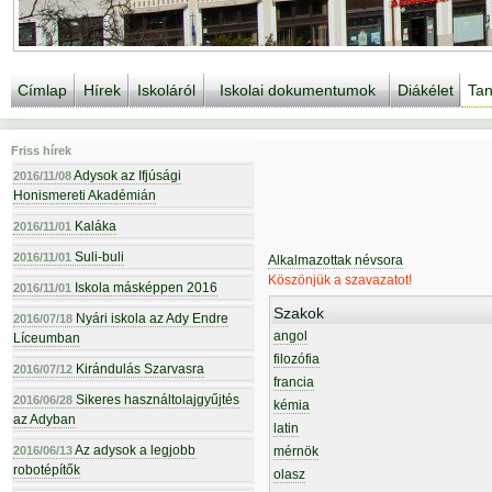
Címlap
Hírek
Iskoláról
Iskolai dokumentumok
Diákélet
Tan
Friss hírek
Adysok az Ifjúsági
2016/11/08
Honismereti Akadémián
Kaláka
2016/11/01
Suli-buli
2016/11/01
Alkalmazottak névsora
Köszönjük a szavazatot!
Iskola másképpen 2016
2016/11/01
Szakok
Nyári iskola az Ady Endre
2016/07/18
angol
Líceumban
filozófia
Kirándulás Szarvasra
2016/07/12
francia
Sikeres használtolajgyűjtés
2016/06/28
kémia
az Adyban
latin
Az adysok a legjobb
2016/06/13
mérnök
robotépítők
olasz