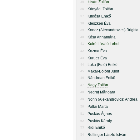
István Zoltán
35
Kányádi Zoltán
36
Kirkósa Enikő
37
Kleszken Éva
38
Koncz (Alexandrovics) Brigitta
39
Kósa Annamária
40
Kotró László Lehel
41
Kozma Éva
42
Kurucz Éva
43
Luka (Futó) Enikő
44
Makai-Bölöni Judit
45
Năndrean Enikõ
46
Nagy Zoltán
47
Negruţ Mărioara
48
Nonn (Alexandrovics) Andrea
49
Pallai Márta
50
Puskás Ágnes
51
Puskás Károly
52
Ridi Enikő
53
Rollinger László István
54