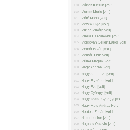
Márton Katalin [volt]
179
Márton Mária [volt]
180
Máté Mária [volt]
181
Mezea Olga [volt]
182
Miklós Mihály [volt]
183
Mirela Dascaleanu [volt]
184
Moldován Gellért Lajos [volt]
185
Molnár István [volt]
186
Molnár Judit [volt]
187
Müller Magda [volt]
188
Nagy Andrea [volt]
189
Nagy Anna Éva [volt]
190
Nagy Erzsébet [volt]
191
Nagy Éva [volt]
192
Nagy Gyöngyi [volt]
193
Nagy Ileana Gyöngyi [volt]
194
Nagy Máté András [volt]
195
Neufeld Zoltán [volt]
196
Nistor Lucian [volt]
197
Nuțescu Octavia [volt]
198
199