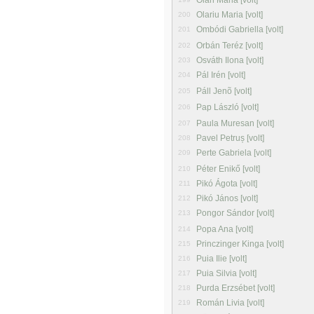
Oláh Mária [volt]
Olariu Maria [volt]
200
Ombódi Gabriella [volt]
201
Orbán Teréz [volt]
202
Osváth Ilona [volt]
203
Pál Irén [volt]
204
Páll Jenõ [volt]
205
Pap László [volt]
206
Paula Muresan [volt]
207
Pavel Petruș [volt]
208
Perte Gabriela [volt]
209
Péter Enikő [volt]
210
Pikó Ágota [volt]
211
Pikó János [volt]
212
Pongor Sándor [volt]
213
Popa Ana [volt]
214
Princzinger Kinga [volt]
215
Puia Ilie [volt]
216
Puia Silvia [volt]
217
Purda Erzsébet [volt]
218
Román Livia [volt]
219