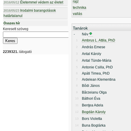
rajz
Életemmel védem az életet
2016/05/12
technika
Irodalmi barangolások
2016/05/23
vallás
határtalanul
Összes hír
Tanárok
Keresett szöveg
-
Név
Ambrus L. Attila, PhD
1
András Emese
2
2239321.
látogató
Antal Károly
3
Antal Tünde-Mária
4
Antonie Csilla, PhD
5
Apáti Timea, PhD
6
Ardelean Klementina
7
Bődi János
8
Bârzeianu Olga
9
Báthori Éva
10
Benţea Adela
11
Bogdán Károly
12
Bors Violetta
13
Buna Boglárka
14