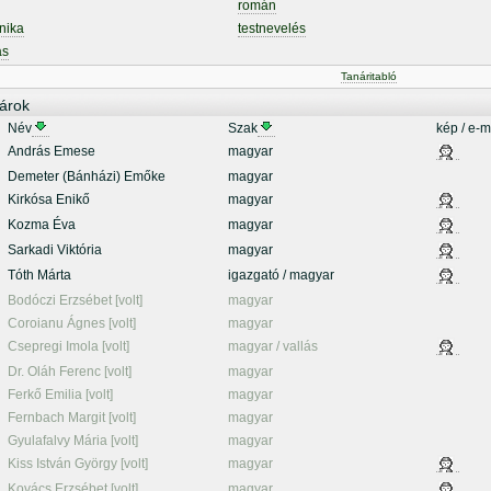
román
nika
testnevelés
ás
Tanáritabló
árok
Név
Szak
kép / e-m
András Emese
magyar
Demeter (Bánházi) Emőke
magyar
Kirkósa Enikő
magyar
Kozma Éva
magyar
Sarkadi Viktória
magyar
Tóth Márta
igazgató / magyar
Bodóczi Erzsébet [volt]
magyar
Coroianu Ágnes [volt]
magyar
Csepregi Imola [volt]
magyar / vallás
Dr. Oláh Ferenc [volt]
magyar
Ferkő Emilia [volt]
magyar
Fernbach Margit [volt]
magyar
Gyulafalvy Mária [volt]
magyar
Kiss István György [volt]
magyar
Kovács Erzsébet [volt]
magyar