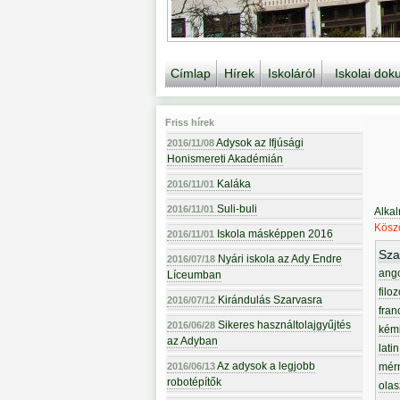
Címlap
Hírek
Iskoláról
Iskolai do
Friss hírek
Adysok az Ifjúsági
2016/11/08
Honismereti Akadémián
Kaláka
2016/11/01
Suli-buli
2016/11/01
Alka
Köszö
Iskola másképpen 2016
2016/11/01
Sza
Nyári iskola az Ady Endre
2016/07/18
ang
Líceumban
filoz
Kirándulás Szarvasra
2016/07/12
fran
Sikeres használtolajgyűjtés
2016/06/28
kém
az Adyban
latin
Az adysok a legjobb
2016/06/13
mér
robotépítők
olas