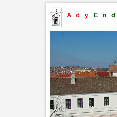
Ady
En