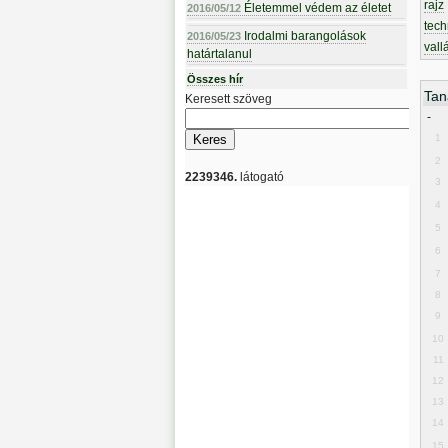
rajz
Életemmel védem az életet
2016/05/12
tech
Irodalmi barangolások
2016/05/23
vall
határtalanul
Összes hír
Tan
Keresett szöveg
-
1
2
2239346.
látogató
3
4
5
6
7
8
9
10
11
12
13
14
15