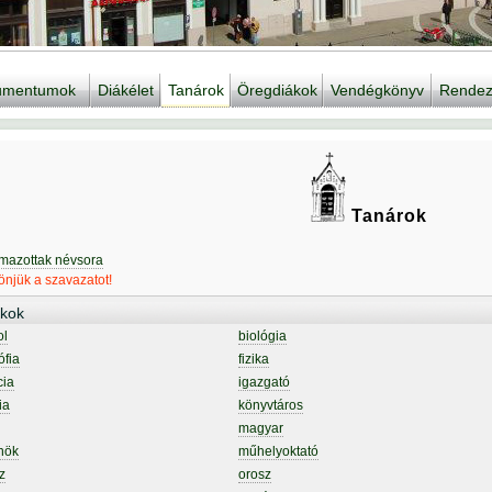
kumentumok
Diákélet
Tanárok
Öregdiákok
Vendégkönyv
Rendez
Tanárok
lmazottak névsora
njük a szavazatot!
kok
ol
biológia
ófia
fizika
cia
igazgató
ia
könyvtáros
magyar
nök
műhelyoktató
z
orosz