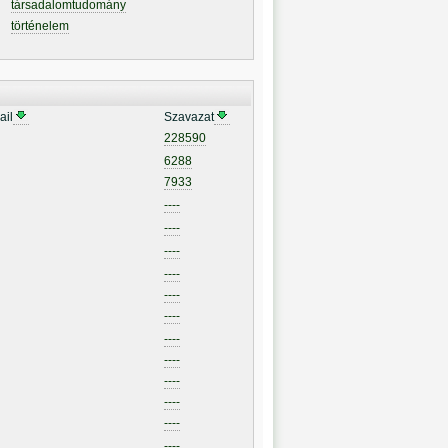
társadalomtudomány
történelem
ail
Szavazat
228590
6288
7933
----
----
----
----
----
----
----
----
----
----
----
----