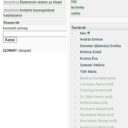
rajz
Életemmel védem az életet
2016/05/12
technika
Irodalmi barangolások
2016/05/23
vallás
határtalanul
Összes hír
Tanárok
Keresett szöveg
-
Név
András Emese
1
Demeter (Bánházi) Emőke
2
2239697.
látogató
Kirkósa Enikő
3
Kozma Éva
4
Sarkadi Viktória
5
Tóth Márta
6
Bodóczi Erzsébet [volt]
7
Coroianu Ágnes [volt]
8
Csepregi Imola [volt]
9
Dr. Oláh Ferenc [volt]
10
Ferkő Emilia [volt]
11
Fernbach Margit [volt]
12
Gyulafalvy Mária [volt]
13
Kiss István György [volt]
14
Kovács Erzsébet [volt]
15