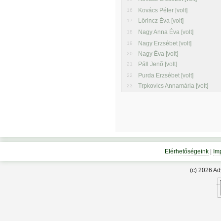
Kovács Péter [volt]
16
Lőrincz Éva [volt]
17
Nagy Anna Éva [volt]
18
Nagy Erzsébet [volt]
19
Nagy Éva [volt]
20
Páll Jenõ [volt]
21
Purda Erzsébet [volt]
22
Trpkovics Annamária [volt]
23
Elérhetőségeink
|
Im
(c) 2026 A