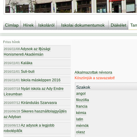
Címlap
Hírek
Iskoláról
Iskolai dokumentumok
Diákélet
Tan
Friss hírek
Adysok az Ifjúsági
2016/11/08
Honismereti Akadémián
Kaláka
2016/11/01
Suli-buli
2016/11/01
Alkalmazottak névsora
Köszönjük a szavazatot!
Iskola másképpen 2016
2016/11/01
Szakok
Nyári iskola az Ady Endre
2016/07/18
angol
Líceumban
filozófia
Kirándulás Szarvasra
2016/07/12
francia
Sikeres használtolajgyűjtés
2016/06/28
kémia
az Adyban
latin
Az adysok a legjobb
2016/06/13
mérnök
robotépítők
olasz