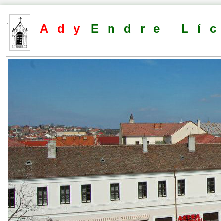
Ady
Endre Lí