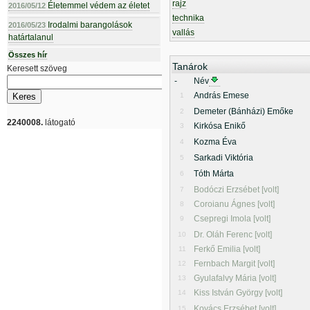
rajz
Életemmel védem az életet
2016/05/12
technika
Irodalmi barangolások
2016/05/23
vallás
határtalanul
Összes hír
Tanárok
Keresett szöveg
-
Név
András Emese
1
Demeter (Bánházi) Emőke
2
2240008.
látogató
Kirkósa Enikő
3
Kozma Éva
4
Sarkadi Viktória
5
Tóth Márta
6
Bodóczi Erzsébet [volt]
7
Coroianu Ágnes [volt]
8
Csepregi Imola [volt]
9
Dr. Oláh Ferenc [volt]
10
Ferkő Emilia [volt]
11
Fernbach Margit [volt]
12
Gyulafalvy Mária [volt]
13
Kiss István György [volt]
14
Kovács Erzsébet [volt]
15