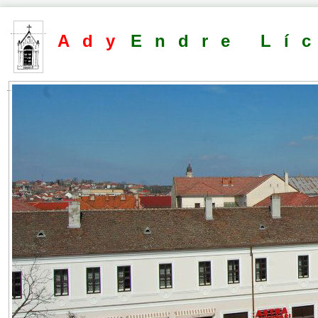
Ady
Endre Lí