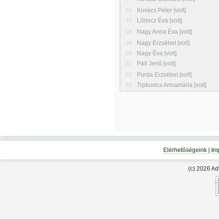
Kovács Péter [volt]
16
Lőrincz Éva [volt]
17
Nagy Anna Éva [volt]
18
Nagy Erzsébet [volt]
19
Nagy Éva [volt]
20
Páll Jenõ [volt]
21
Purda Erzsébet [volt]
22
Trpkovics Annamária [volt]
23
Elérhetőségeink
|
Im
(c) 2026 A