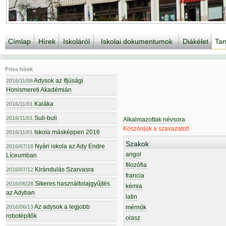
Címlap
Hírek
Iskoláról
Iskolai dokumentumok
Diákélet
Tan
Friss hírek
Adysok az Ifjúsági
2016/11/08
Honismereti Akadémián
Kaláka
2016/11/01
Suli-buli
2016/11/01
Alkalmazottak névsora
Köszönjük a szavazatot!
Iskola másképpen 2016
2016/11/01
Szakok
Nyári iskola az Ady Endre
2016/07/18
angol
Líceumban
filozófia
Kirándulás Szarvasra
2016/07/12
francia
Sikeres használtolajgyűjtés
2016/06/28
kémia
az Adyban
latin
Az adysok a legjobb
2016/06/13
mérnök
robotépítők
olasz