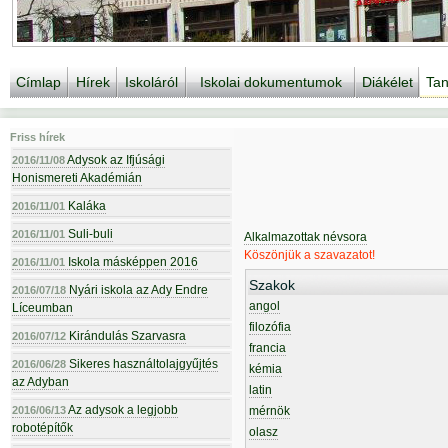
Címlap
Hírek
Iskoláról
Iskolai dokumentumok
Diákélet
Tan
Friss hírek
Adysok az Ifjúsági
2016/11/08
Honismereti Akadémián
Kaláka
2016/11/01
Suli-buli
2016/11/01
Alkalmazottak névsora
Köszönjük a szavazatot!
Iskola másképpen 2016
2016/11/01
Szakok
Nyári iskola az Ady Endre
2016/07/18
angol
Líceumban
filozófia
Kirándulás Szarvasra
2016/07/12
francia
Sikeres használtolajgyűjtés
2016/06/28
kémia
az Adyban
latin
Az adysok a legjobb
2016/06/13
mérnök
robotépítők
olasz