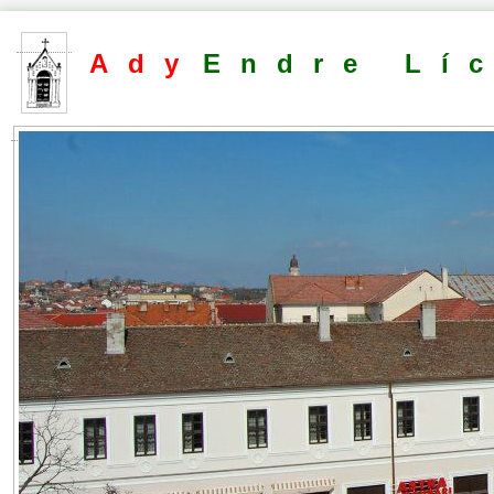
Ady
Endre Lí