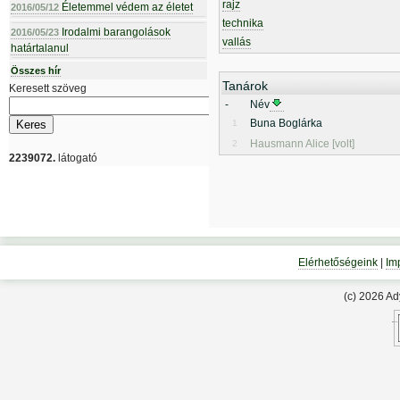
rajz
Életemmel védem az életet
2016/05/12
technika
Irodalmi barangolások
2016/05/23
vallás
határtalanul
Összes hír
Tanárok
Keresett szöveg
-
Név
Buna Boglárka
1
Hausmann Alice [volt]
2
2239072.
látogató
Elérhetőségeink
|
Im
(c) 2026 A