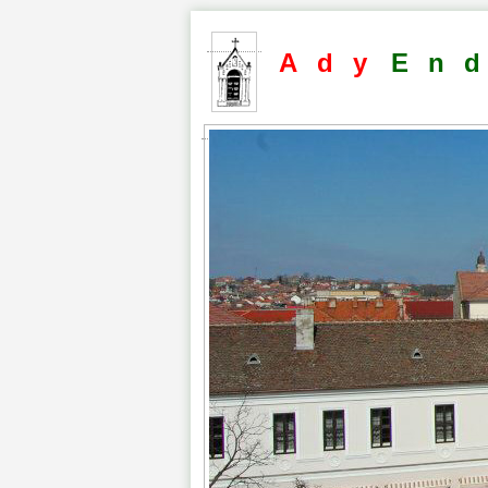
Ady
En