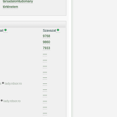
társadalomtudomány
történelem
ail
Szavazat
9768
9860
7933
----
----
----
----
----
s
lady.rdsor.ro
----
----
----
lady.rdsor.ro
----
----
----