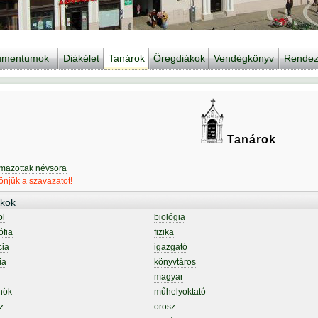
kumentumok
Diákélet
Tanárok
Öregdiákok
Vendégkönyv
Rendez
Tanárok
lmazottak névsora
njük a szavazatot!
kok
ol
biológia
ófia
fizika
cia
igazgató
ia
könyvtáros
magyar
nök
műhelyoktató
z
orosz