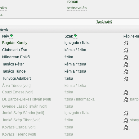
román
nika
testnevelés
ás
Tanáritabló
árok
Név
Szak
kép / e-m
Bogdán Károly
igazgató / fizika
Ciubotariu Éva
kémia / fizika
Năndrean Enikõ
fizika
Takács Péter
kémia / fizika
Takács Tünde
kémia / fizika
Tunyogi Adalbert
fizika
Árva Tünde [volt]
kémia / fizika
Csuzi Emese [volt]
fizika
Dr. Bartos-Elekes István [volt]
fizika / informatika
barto
Gyenge László István [volt]
fizika
Jankó Szép Sándor [volt]
igazgató / fizika
Jankó Szép Tibor [volt]
fizika
stony
Kovács Csaba [volt]
fizika
Kovács Ferenc [volt]
fizika