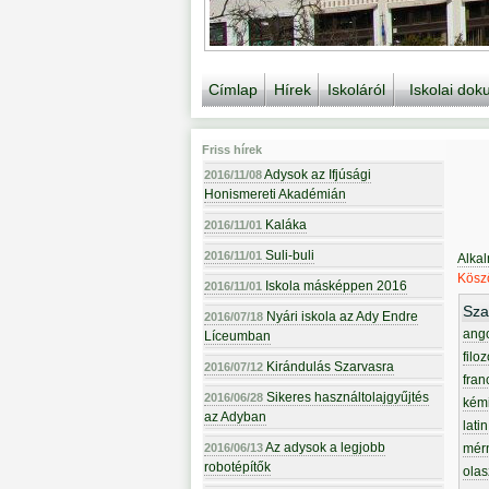
Címlap
Hírek
Iskoláról
Iskolai do
Friss hírek
Adysok az Ifjúsági
2016/11/08
Honismereti Akadémián
Kaláka
2016/11/01
Suli-buli
2016/11/01
Alka
Köszö
Iskola másképpen 2016
2016/11/01
Sza
Nyári iskola az Ady Endre
2016/07/18
ang
Líceumban
filoz
Kirándulás Szarvasra
2016/07/12
fran
Sikeres használtolajgyűjtés
2016/06/28
kém
az Adyban
latin
Az adysok a legjobb
2016/06/13
mér
robotépítők
olas