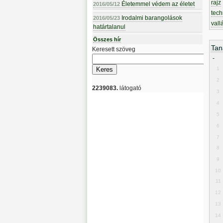
rajz
Életemmel védem az életet
2016/05/12
tech
Irodalmi barangolások
2016/05/23
vall
határtalanul
Összes hír
Tan
Keresett szöveg
-
1
2
2239083.
látogató
3
4
5
6
7
8
9
10
11
12
13
14