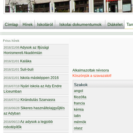
Címlap
Hírek
Iskoláról
Iskolai dokumentumok
Diákélet
Tan
Friss hírek
Adysok az Ifjúsági
2016/11/08
Honismereti Akadémián
Kaláka
2016/11/01
Suli-buli
2016/11/01
Alkalmazottak névsora
Köszönjük a szavazatot!
Iskola másképpen 2016
2016/11/01
Szakok
Nyári iskola az Ady Endre
2016/07/18
angol
Líceumban
filozófia
Kirándulás Szarvasra
2016/07/12
francia
Sikeres használtolajgyűjtés
2016/06/28
kémia
az Adyban
latin
Az adysok a legjobb
2016/06/13
mérnök
robotépítők
olasz