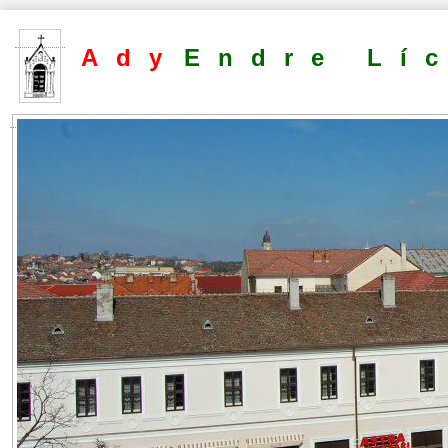
Ady
Endre Lí