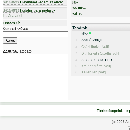
rajz
Életemmel védem az életet
2016/05/12
technika
Irodalmi barangolások
2016/05/23
vallás
határtalanul
Összes hír
Tanárok
Keresett szöveg
-
Név
Szabó Margit
1
Csáki Ibolya [volt]
2
2238756.
látogató
Dr. Horváth Gizella [volt]
3
Antonie Csilla, PhD
4
Kreiner Márta [volt]
5
Keller Irén [volt]
6
Elérhetőségeink
|
Im
(c) 2026 A