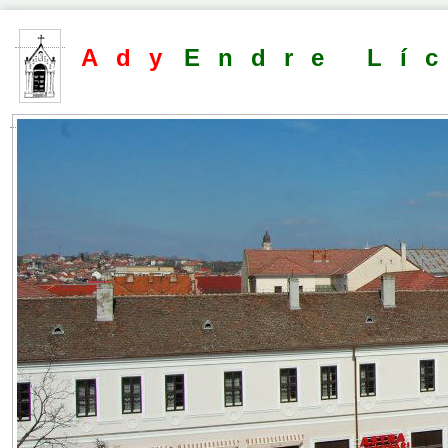
Ady
Endre Lí