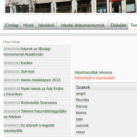
Címlap
Hírek
Iskoláról
Iskolai dokumentumok
Diákélet
Tan
Friss hírek
Adysok az Ifjúsági
2016/11/08
Honismereti Akadémián
Kaláka
2016/11/01
Suli-buli
2016/11/01
Alkalmazottak névsora
Köszönjük a szavazatot!
Iskola másképpen 2016
2016/11/01
Szakok
Nyári iskola az Ady Endre
2016/07/18
angol
Líceumban
filozófia
Kirándulás Szarvasra
2016/07/12
francia
Sikeres használtolajgyűjtés
2016/06/28
kémia
az Adyban
latin
Az adysok a legjobb
2016/06/13
mérnök
robotépítők
olasz