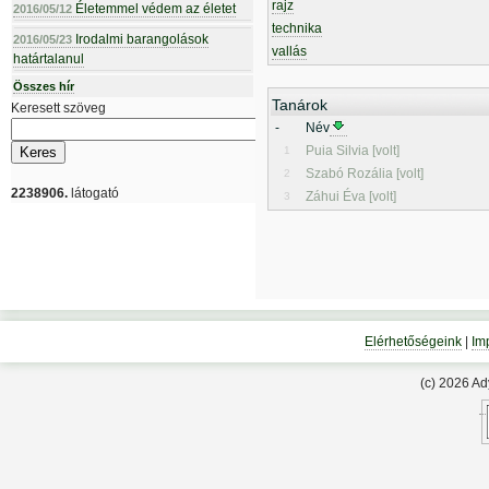
rajz
Életemmel védem az életet
2016/05/12
technika
Irodalmi barangolások
2016/05/23
vallás
határtalanul
Összes hír
Tanárok
Keresett szöveg
-
Név
Puia Silvia [volt]
1
Szabó Rozália [volt]
2
2238906.
látogató
Záhui Éva [volt]
3
Elérhetőségeink
|
Im
(c) 2026 A