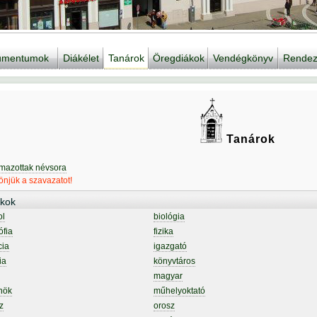
kumentumok
Diákélet
Tanárok
Öregdiákok
Vendégkönyv
Rendez
Tanárok
lmazottak névsora
njük a szavazatot!
kok
ol
biológia
ófia
fizika
cia
igazgató
ia
könyvtáros
magyar
nök
műhelyoktató
z
orosz