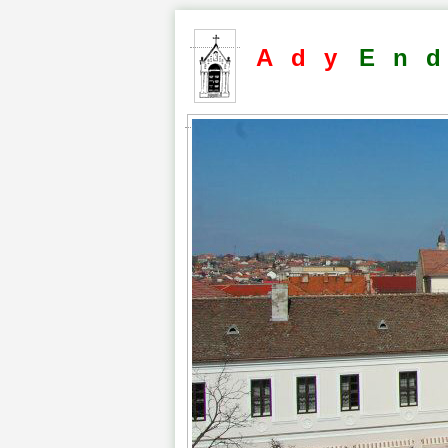
Ady
En