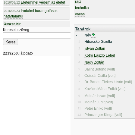
rajz
Életemmel védem az életet
2016/05/12
technika
Irodalmi barangolások
2016/05/23
vallás
határtalanul
Összes hír
Tanárok
Keresett szöveg
-
Név
Hibácskó Gizella
1
István Zoltán
2
2239250.
látogató
Kotró László Lehel
3
Nagy Zoltán
4
Bálint Botond [volt]
5
Csiszár Csilla [volt]
6
Dr. Bartos-Elekes István [volt]
7
Kovács Márta Enikõ [volt]
8
Molnár István [volt]
9
Molnár Judit [volt]
10
Péter Enikő [volt]
11
Princzinger Kinga [volt]
12