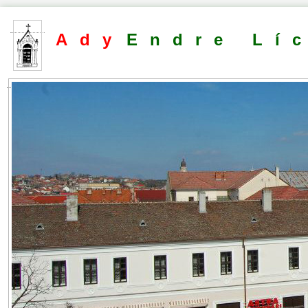
Ady
Endre Lí