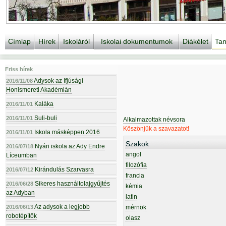
Címlap
Hírek
Iskoláról
Iskolai dokumentumok
Diákélet
Tan
Friss hírek
Adysok az Ifjúsági
2016/11/08
Honismereti Akadémián
Kaláka
2016/11/01
Suli-buli
2016/11/01
Alkalmazottak névsora
Köszönjük a szavazatot!
Iskola másképpen 2016
2016/11/01
Szakok
Nyári iskola az Ady Endre
2016/07/18
angol
Líceumban
filozófia
Kirándulás Szarvasra
2016/07/12
francia
Sikeres használtolajgyűjtés
2016/06/28
kémia
az Adyban
latin
Az adysok a legjobb
2016/06/13
mérnök
robotépítők
olasz