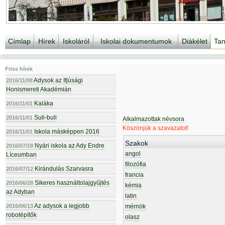
Címlap
Hírek
Iskoláról
Iskolai dokumentumok
Diákélet
Tan
Friss hírek
Adysok az Ifjúsági
2016/11/08
Honismereti Akadémián
Kaláka
2016/11/01
Suli-buli
2016/11/01
Alkalmazottak névsora
Köszönjük a szavazatot!
Iskola másképpen 2016
2016/11/01
Szakok
Nyári iskola az Ady Endre
2016/07/18
angol
Líceumban
filozófia
Kirándulás Szarvasra
2016/07/12
francia
Sikeres használtolajgyűjtés
2016/06/28
kémia
az Adyban
latin
Az adysok a legjobb
2016/06/13
mérnök
robotépítők
olasz