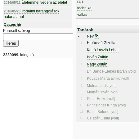
rajz
Életemmel védem az életet
2016/05/12
technika
Irodalmi barangolások
2016/05/23
vallás
határtalanul
Összes hír
Tanárok
Keresett szöveg
-
Név
Hibácskó Gizella
1
Kotró László Lehel
2
2239099.
látogató
István Zoltán
3
Nagy Zoltán
4
Dr. Bartos-Elekes István [volt]
5
Kovács Márta Enikõ [volt]
6
Molnár Judit [volt]
7
Molnár István [volt]
8
Péter Enikő [volt]
9
Princzinger Kinga [volt]
10
Bálint Botond [volt]
11
Csiszár Csilla [volt]
12