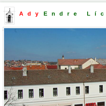
Ady
Endre Lí