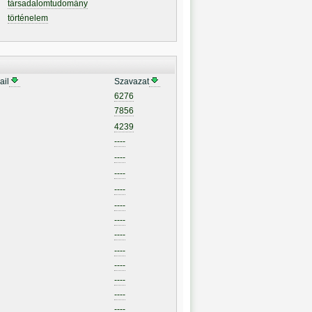
társadalomtudomány
történelem
ail
Szavazat
6276
7856
4239
----
----
----
----
----
----
----
----
----
----
----
----