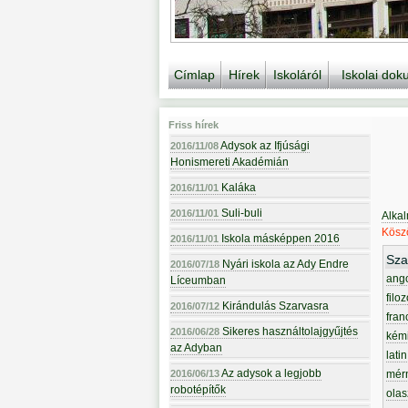
Címlap
Hírek
Iskoláról
Iskolai do
Friss hírek
Adysok az Ifjúsági
2016/11/08
Honismereti Akadémián
Kaláka
2016/11/01
Suli-buli
2016/11/01
Alka
Köszö
Iskola másképpen 2016
2016/11/01
Sza
Nyári iskola az Ady Endre
2016/07/18
ang
Líceumban
filoz
Kirándulás Szarvasra
2016/07/12
fran
Sikeres használtolajgyűjtés
2016/06/28
kém
az Adyban
latin
Az adysok a legjobb
2016/06/13
mér
robotépítők
olas