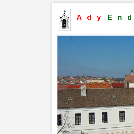
Ady
En