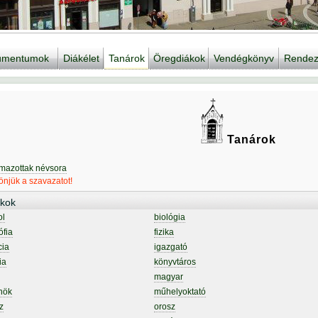
kumentumok
Diákélet
Tanárok
Öregdiákok
Vendégkönyv
Rendez
Tanárok
lmazottak névsora
njük a szavazatot!
kok
ol
biológia
ófia
fizika
cia
igazgató
ia
könyvtáros
magyar
nök
műhelyoktató
z
orosz