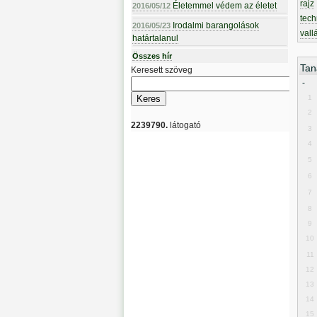
rajz
Életemmel védem az életet
2016/05/12
tech
Irodalmi barangolások
2016/05/23
vall
határtalanul
Összes hír
Tan
Keresett szöveg
-
1
2
2239790.
látogató
3
4
5
6
7
8
9
10
11
12
13
14
15