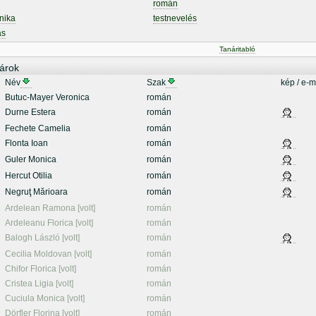
román
nika
testnevelés
ás
Tanáritabló
árok
Név
Szak
kép / e-m
Butuc-Mayer Veronica
román
Durne Estera
román
Fechete Camelia
román
Flonta Ioan
román
Guler Monica
román
Hercut Otilia
román
Negruţ Mărioara
román
Ardelean Ramona [volt]
román
Ardeleanu Florica [volt]
román
Balogh László [volt]
román
Cecilia Moldovan [volt]
román
Chifor Florica [volt]
román
Cristea Ligia [volt]
román
Cuciula Monica [volt]
román
Dörfler Florina [volt]
román