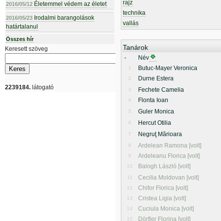
rajz
Életemmel védem az életet
2016/05/12
technika
Irodalmi barangolások
2016/05/23
vallás
határtalanul
Összes hír
Tanárok
Keresett szöveg
-
Név
Butuc-Mayer Veronica
1
Durne Estera
2
2239184.
látogató
Fechete Camelia
3
Flonta Ioan
4
Guler Monica
5
Hercut Otilia
6
Negruţ Mărioara
7
Ardelean Ramona [volt]
8
Ardeleanu Florica [volt]
9
Balogh László [volt]
10
Cecilia Moldovan [volt]
11
Chifor Florica [volt]
12
Cristea Ligia [volt]
13
Cuciula Monica [volt]
14
Dörfler Florina [volt]
15