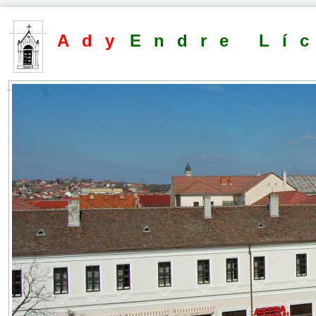
Ady
Endre Lí