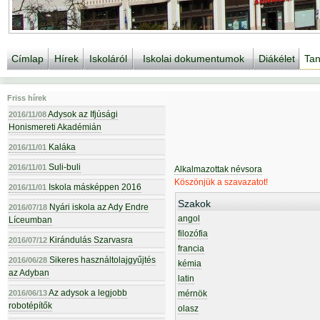
Címlap
Hírek
Iskoláról
Iskolai dokumentumok
Diákélet
Tan
Friss hírek
Adysok az Ifjúsági
2016/11/08
Honismereti Akadémián
Kaláka
2016/11/01
Suli-buli
2016/11/01
Alkalmazottak névsora
Köszönjük a szavazatot!
Iskola másképpen 2016
2016/11/01
Szakok
Nyári iskola az Ady Endre
2016/07/18
angol
Líceumban
filozófia
Kirándulás Szarvasra
2016/07/12
francia
Sikeres használtolajgyűjtés
2016/06/28
kémia
az Adyban
latin
Az adysok a legjobb
2016/06/13
mérnök
robotépítők
olasz