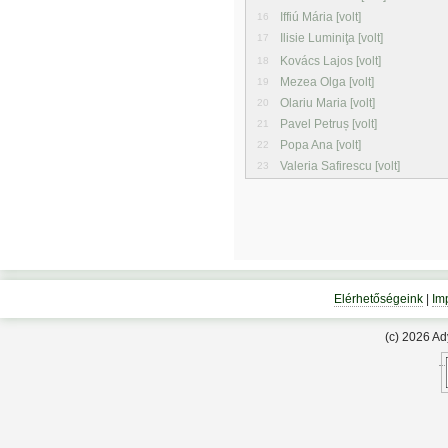
Iffiú Mária [volt]
16
Ilisie Luminiţa [volt]
17
Kovács Lajos [volt]
18
Mezea Olga [volt]
19
Olariu Maria [volt]
20
Pavel Petruș [volt]
21
Popa Ana [volt]
22
Valeria Safirescu [volt]
23
Elérhetőségeink
|
Im
(c) 2026 A