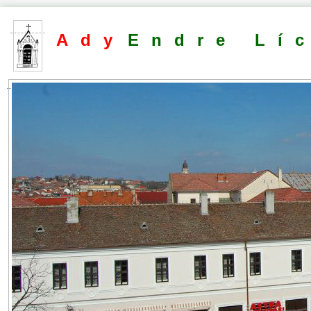
Ady
Endre Lí