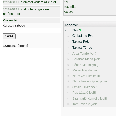
rajz
Életemmel védem az életet
2016/05/12
technika
Irodalmi barangolások
2016/05/23
vallás
határtalanul
Összes hír
Tanárok
Keresett szöveg
-
Név
Ciubotariu Éva
1
Takács Péter
2
2238839.
látogató
Takács Tünde
3
Árva Tünde [volt]
4
Barabás Márta [volt]
5
Lénárt Matild [volt]
6
Müller Magda [volt]
7
Nagy Gyöngyi [volt]
8
Nagy Ileana Gyöngyi [volt]
9
Orbán Teréz [volt]
10
Pap László [volt]
11
Számtartó Kornélia [volt]
12
Tarr Levente [volt]
13