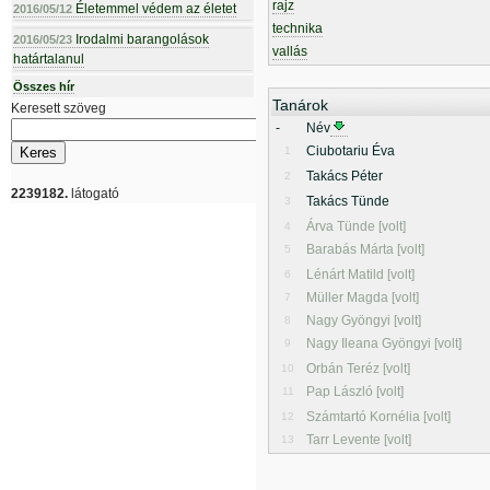
rajz
Életemmel védem az életet
2016/05/12
technika
Irodalmi barangolások
2016/05/23
vallás
határtalanul
Összes hír
Tanárok
Keresett szöveg
-
Név
Ciubotariu Éva
1
Takács Péter
2
2239182.
látogató
Takács Tünde
3
Árva Tünde [volt]
4
Barabás Márta [volt]
5
Lénárt Matild [volt]
6
Müller Magda [volt]
7
Nagy Gyöngyi [volt]
8
Nagy Ileana Gyöngyi [volt]
9
Orbán Teréz [volt]
10
Pap László [volt]
11
Számtartó Kornélia [volt]
12
Tarr Levente [volt]
13