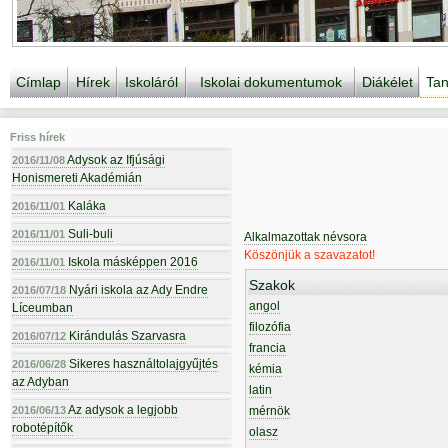
Címlap
Hírek
Iskoláról
Iskolai dokumentumok
Diákélet
Tan
Friss hírek
Adysok az Ifjúsági
2016/11/08
Honismereti Akadémián
Kaláka
2016/11/01
Suli-buli
2016/11/01
Alkalmazottak névsora
Köszönjük a szavazatot!
Iskola másképpen 2016
2016/11/01
Szakok
Nyári iskola az Ady Endre
2016/07/18
angol
Líceumban
filozófia
Kirándulás Szarvasra
2016/07/12
francia
Sikeres használtolajgyűjtés
2016/06/28
kémia
az Adyban
latin
Az adysok a legjobb
2016/06/13
mérnök
robotépítők
olasz