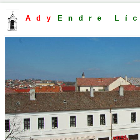
Ady
Endre Lí