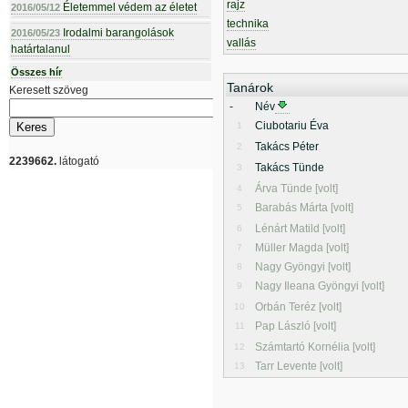
rajz
Életemmel védem az életet
2016/05/12
technika
Irodalmi barangolások
2016/05/23
vallás
határtalanul
Összes hír
Tanárok
Keresett szöveg
-
Név
Ciubotariu Éva
1
Takács Péter
2
2239662.
látogató
Takács Tünde
3
Árva Tünde [volt]
4
Barabás Márta [volt]
5
Lénárt Matild [volt]
6
Müller Magda [volt]
7
Nagy Gyöngyi [volt]
8
Nagy Ileana Gyöngyi [volt]
9
Orbán Teréz [volt]
10
Pap László [volt]
11
Számtartó Kornélia [volt]
12
Tarr Levente [volt]
13