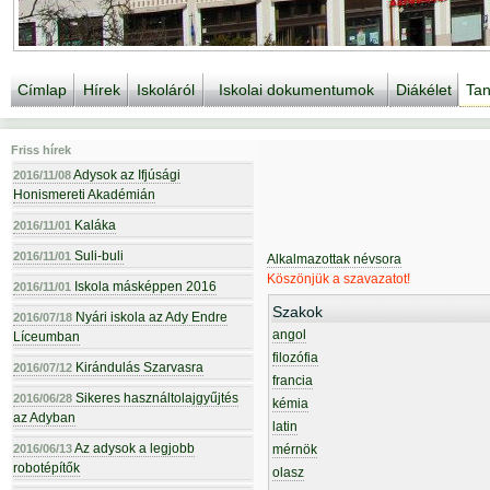
Címlap
Hírek
Iskoláról
Iskolai dokumentumok
Diákélet
Tan
Friss hírek
Adysok az Ifjúsági
2016/11/08
Honismereti Akadémián
Kaláka
2016/11/01
Suli-buli
2016/11/01
Alkalmazottak névsora
Köszönjük a szavazatot!
Iskola másképpen 2016
2016/11/01
Szakok
Nyári iskola az Ady Endre
2016/07/18
angol
Líceumban
filozófia
Kirándulás Szarvasra
2016/07/12
francia
Sikeres használtolajgyűjtés
2016/06/28
kémia
az Adyban
latin
Az adysok a legjobb
2016/06/13
mérnök
robotépítők
olasz