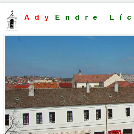
Ady
Endre Lí