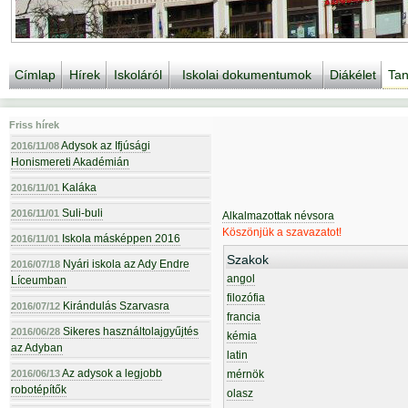
Címlap
Hírek
Iskoláról
Iskolai dokumentumok
Diákélet
Tan
Friss hírek
Adysok az Ifjúsági
2016/11/08
Honismereti Akadémián
Kaláka
2016/11/01
Suli-buli
2016/11/01
Alkalmazottak névsora
Köszönjük a szavazatot!
Iskola másképpen 2016
2016/11/01
Szakok
Nyári iskola az Ady Endre
2016/07/18
angol
Líceumban
filozófia
Kirándulás Szarvasra
2016/07/12
francia
Sikeres használtolajgyűjtés
2016/06/28
kémia
az Adyban
latin
Az adysok a legjobb
2016/06/13
mérnök
robotépítők
olasz