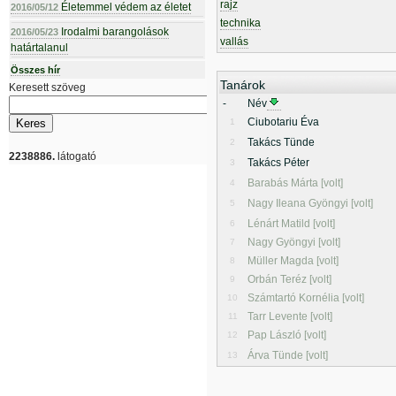
rajz
Életemmel védem az életet
2016/05/12
technika
Irodalmi barangolások
2016/05/23
vallás
határtalanul
Összes hír
Tanárok
Keresett szöveg
-
Név
Ciubotariu Éva
1
Takács Tünde
2
2238886.
látogató
Takács Péter
3
Barabás Márta [volt]
4
Nagy Ileana Gyöngyi [volt]
5
Lénárt Matild [volt]
6
Nagy Gyöngyi [volt]
7
Müller Magda [volt]
8
Orbán Teréz [volt]
9
Számtartó Kornélia [volt]
10
Tarr Levente [volt]
11
Pap László [volt]
12
Árva Tünde [volt]
13