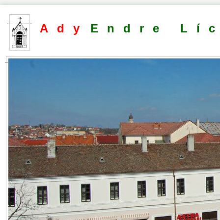
Ady
Endre Lí