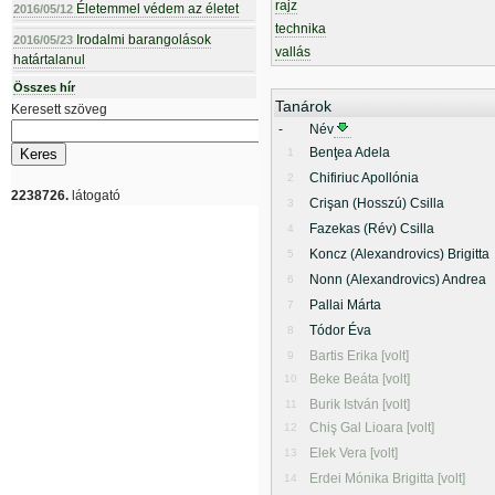
rajz
Életemmel védem az életet
2016/05/12
technika
Irodalmi barangolások
2016/05/23
vallás
határtalanul
Összes hír
Tanárok
Keresett szöveg
-
Név
Benţea Adela
1
Chifiriuc Apollónia
2
2238726.
látogató
Crişan (Hosszú) Csilla
3
Fazekas (Rév) Csilla
4
Koncz (Alexandrovics) Brigitta
5
Nonn (Alexandrovics) Andrea
6
Pallai Márta
7
Tódor Éva
8
Bartis Erika [volt]
9
Beke Beáta [volt]
10
Burik István [volt]
11
Chiş Gal Lioara [volt]
12
Elek Vera [volt]
13
Erdei Mónika Brigitta [volt]
14