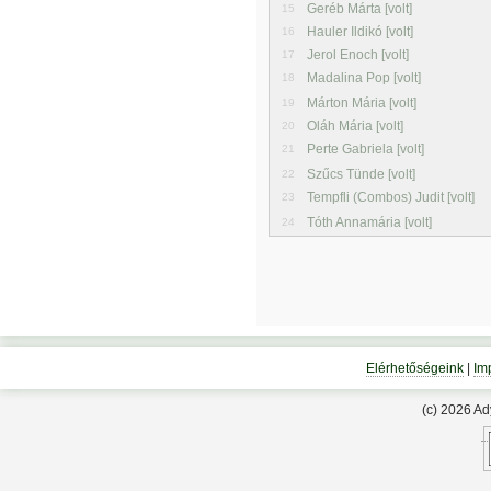
Geréb Márta [volt]
15
Hauler Ildikó [volt]
16
Jerol Enoch [volt]
17
Madalina Pop [volt]
18
Márton Mária [volt]
19
Oláh Mária [volt]
20
Perte Gabriela [volt]
21
Szűcs Tünde [volt]
22
Tempfli (Combos) Judit [volt]
23
Tóth Annamária [volt]
24
Elérhetőségeink
|
Im
(c) 2026 A