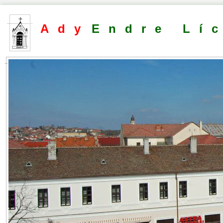
Ady
Endre Lí