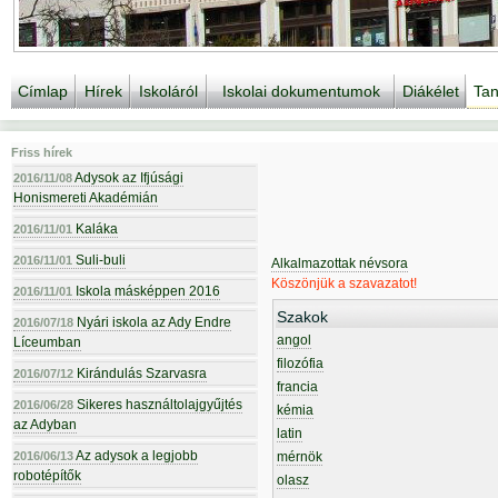
Címlap
Hírek
Iskoláról
Iskolai dokumentumok
Diákélet
Tan
Friss hírek
Adysok az Ifjúsági
2016/11/08
Honismereti Akadémián
Kaláka
2016/11/01
Suli-buli
2016/11/01
Alkalmazottak névsora
Köszönjük a szavazatot!
Iskola másképpen 2016
2016/11/01
Szakok
Nyári iskola az Ady Endre
2016/07/18
angol
Líceumban
filozófia
Kirándulás Szarvasra
2016/07/12
francia
Sikeres használtolajgyűjtés
2016/06/28
kémia
az Adyban
latin
Az adysok a legjobb
2016/06/13
mérnök
robotépítők
olasz