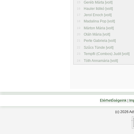
Geréb Márta [volt]
15
Hauler Ildikó [volt]
16
Jerol Enoch [volt]
17
Madalina Pop [volt]
18
Márton Mária [volt]
19
Oláh Mária [volt]
20
Perte Gabriela [volt]
21
Szűcs Tünde [volt]
22
Tempfli (Combos) Judit [volt]
23
Tóth Annamária [volt]
24
Elérhetőségeink
|
Im
(c) 2026 A