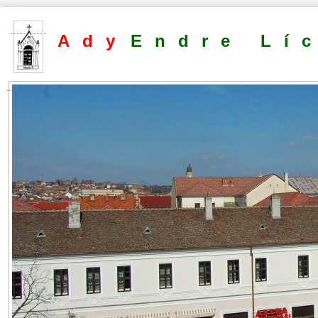
Ady
Endre Lí