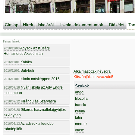
Címlap
Hírek
Iskoláról
Iskolai dokumentumok
Diákélet
Tan
Friss hírek
Adysok az Ifjúsági
2016/11/08
Honismereti Akadémián
Kaláka
2016/11/01
Suli-buli
2016/11/01
Alkalmazottak névsora
Köszönjük a szavazatot!
Iskola másképpen 2016
2016/11/01
Szakok
Nyári iskola az Ady Endre
2016/07/18
angol
Líceumban
filozófia
Kirándulás Szarvasra
2016/07/12
francia
Sikeres használtolajgyűjtés
2016/06/28
kémia
az Adyban
latin
Az adysok a legjobb
2016/06/13
mérnök
robotépítők
olasz