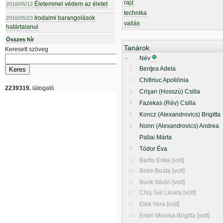
rajz
Életemmel védem az életet
2016/05/12
technika
Irodalmi barangolások
2016/05/23
vallás
határtalanul
Összes hír
Tanárok
Keresett szöveg
-
Név
Benţea Adela
1
Chifiriuc Apollónia
2
2239319.
látogató
Crişan (Hosszú) Csilla
3
Fazekas (Rév) Csilla
4
Koncz (Alexandrovics) Brigitta
5
Nonn (Alexandrovics) Andrea
6
Pallai Márta
7
Tódor Éva
8
Bartis Erika [volt]
9
Beke Beáta [volt]
10
Burik István [volt]
11
Chiş Gal Lioara [volt]
12
Elek Vera [volt]
13
Erdei Mónika Brigitta [volt]
14