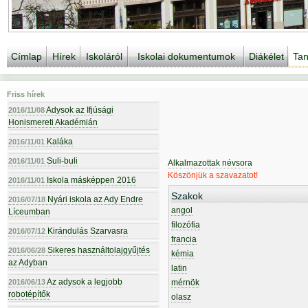
Címlap
Hírek
Iskoláról
Iskolai dokumentumok
Diákélet
Tan
Friss hírek
Adysok az Ifjúsági
2016/11/08
Honismereti Akadémián
Kaláka
2016/11/01
Suli-buli
2016/11/01
Alkalmazottak névsora
Köszönjük a szavazatot!
Iskola másképpen 2016
2016/11/01
Szakok
Nyári iskola az Ady Endre
2016/07/18
angol
Líceumban
filozófia
Kirándulás Szarvasra
2016/07/12
francia
Sikeres használtolajgyűjtés
2016/06/28
kémia
az Adyban
latin
Az adysok a legjobb
2016/06/13
mérnök
robotépítők
olasz