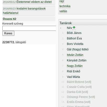
rajz
Életemmel védem az életet
2016/05/12
technika
Irodalmi barangolások
2016/05/23
vallás
határtalanul
Összes hír
Tanárok
Keresett szöveg
-
Név
Bődi János
1
Báthori Éva
2
2238772.
látogató
Bors Violetta
3
Gál (Nagy) Ildikó
4
István Zoltán
5
Kányádi Zoltán
6
Nagy Zoltán
7
Ridi Enikő
8
Vad Márta
9
Bálint Botond [volt]
10
Csiszár Csilla [volt]
11
Danka Edit [volt]
12
Diószegi Ferenc [volt]
13
Erdős Emma [volt]
14
15