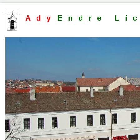
Ady
Endre Lí