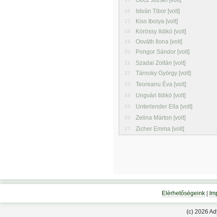
Gócz József [volt]
István Tibor [volt]
16
Kiss Ibolya [volt]
17
Körössy Ildikó [volt]
18
Osváth Ilona [volt]
19
Pongor Sándor [volt]
20
Szadai Zoltán [volt]
21
Tárnoky György [volt]
22
Teoreanu Éva [volt]
23
Ungvári Ildikó [volt]
24
Unterlender Ella [volt]
25
Zelina Márton [volt]
26
Zicher Emma [volt]
27
Elérhetőségeink
|
Im
(c) 2026 A