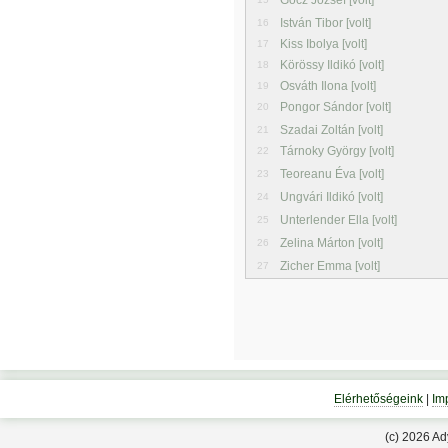
Gócz József [volt]
István Tibor [volt]
16
Kiss Ibolya [volt]
17
Körössy Ildikó [volt]
18
Osváth Ilona [volt]
19
Pongor Sándor [volt]
20
Szadai Zoltán [volt]
21
Tárnoky György [volt]
22
Teoreanu Éva [volt]
23
Ungvári Ildikó [volt]
24
Unterlender Ella [volt]
25
Zelina Márton [volt]
26
Zicher Emma [volt]
27
Elérhetőségeink
|
Im
(c) 2026 A