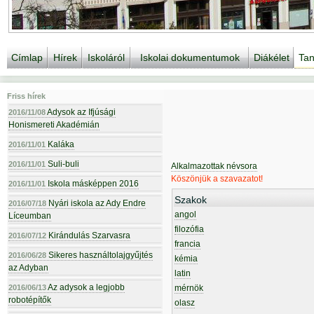
Címlap
Hírek
Iskoláról
Iskolai dokumentumok
Diákélet
Tan
Friss hírek
Adysok az Ifjúsági
2016/11/08
Honismereti Akadémián
Kaláka
2016/11/01
Suli-buli
2016/11/01
Alkalmazottak névsora
Köszönjük a szavazatot!
Iskola másképpen 2016
2016/11/01
Szakok
Nyári iskola az Ady Endre
2016/07/18
angol
Líceumban
filozófia
Kirándulás Szarvasra
2016/07/12
francia
Sikeres használtolajgyűjtés
2016/06/28
kémia
az Adyban
latin
Az adysok a legjobb
2016/06/13
mérnök
robotépítők
olasz