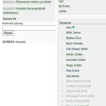
rajz
Életemmel védem az életet
2016/05/12
technika
Irodalmi barangolások
2016/05/23
vallás
határtalanul
Összes hír
Tanárok
Keresett szöveg
-
Név
Bődi János
1
Báthori Éva
2
2239223.
látogató
Bors Violetta
3
Gál (Nagy) Ildikó
4
István Zoltán
5
Kányádi Zoltán
6
Nagy Zoltán
7
Ridi Enikő
8
Vad Márta
9
Bálint Botond [volt]
10
Csiszár Csilla [volt]
11
Danka Edit [volt]
12
Diószegi Ferenc [volt]
13
Erdős Emma [volt]
14
15