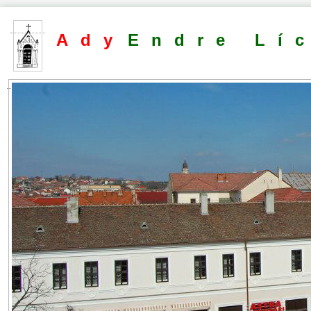
Ady
Endre Lí