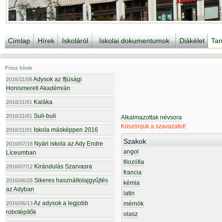
Címlap
Hírek
Iskoláról
Iskolai dokumentumok
Diákélet
Tan
Friss hírek
Adysok az Ifjúsági
2016/11/08
Honismereti Akadémián
Kaláka
2016/11/01
Suli-buli
2016/11/01
Alkalmazottak névsora
Köszönjük a szavazatot!
Iskola másképpen 2016
2016/11/01
Szakok
Nyári iskola az Ady Endre
2016/07/18
angol
Líceumban
filozófia
Kirándulás Szarvasra
2016/07/12
francia
Sikeres használtolajgyűjtés
2016/06/28
kémia
az Adyban
latin
Az adysok a legjobb
2016/06/13
mérnök
robotépítők
olasz