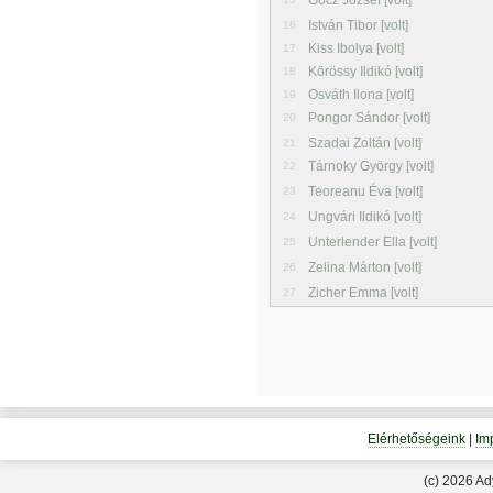
Gócz József [volt]
István Tibor [volt]
16
Kiss Ibolya [volt]
17
Körössy Ildikó [volt]
18
Osváth Ilona [volt]
19
Pongor Sándor [volt]
20
Szadai Zoltán [volt]
21
Tárnoky György [volt]
22
Teoreanu Éva [volt]
23
Ungvári Ildikó [volt]
24
Unterlender Ella [volt]
25
Zelina Márton [volt]
26
Zicher Emma [volt]
27
Elérhetőségeink
|
Im
(c) 2026 A