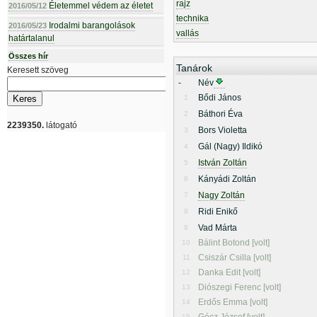
rajz
Életemmel védem az életet
2016/05/12
technika
Irodalmi barangolások
2016/05/23
vallás
határtalanul
Összes hír
Tanárok
Keresett szöveg
-
Név
Bődi János
1
Báthori Éva
2
2239350.
látogató
Bors Violetta
3
Gál (Nagy) Ildikó
4
István Zoltán
5
Kányádi Zoltán
6
Nagy Zoltán
7
Ridi Enikő
8
Vad Márta
9
Bálint Botond [volt]
10
Csiszár Csilla [volt]
11
Danka Edit [volt]
12
Diószegi Ferenc [volt]
13
Erdős Emma [volt]
14
15