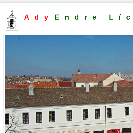
Ady
Endre Lí