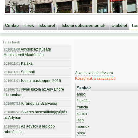
Címlap
Hírek
Iskoláról
Iskolai dokumentumok
Diákélet
Tan
Friss hírek
Adysok az Ifjúsági
2016/11/08
Honismereti Akadémián
Kaláka
2016/11/01
Suli-buli
2016/11/01
Alkalmazottak névsora
Köszönjük a szavazatot!
Iskola másképpen 2016
2016/11/01
Szakok
Nyári iskola az Ady Endre
2016/07/18
angol
Líceumban
filozófia
Kirándulás Szarvasra
2016/07/12
francia
Sikeres használtolajgyűjtés
2016/06/28
kémia
az Adyban
latin
Az adysok a legjobb
2016/06/13
mérnök
robotépítők
olasz