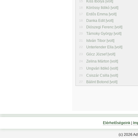
Kiss Ibolya [volt]
15
Körössy Ildikó [volt]
16
Erdős Emma [volt]
17
Danka Edit [volt]
18
Diószegi Ferenc [volt]
19
Tárnoky György [volt]
20
István Tibor [volt]
21
Unterlender Ella [volt]
22
Gócz József [volt]
23
Zelina Márton [volt]
24
Ungvári Ildikó [volt]
25
Csiszár Csilla [volt]
26
Bálint Botond [volt]
27
Elérhetőségeink
|
Im
(c) 2026 A