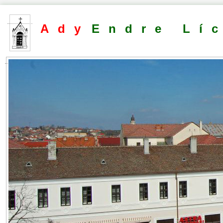
Ady
Endre Lí