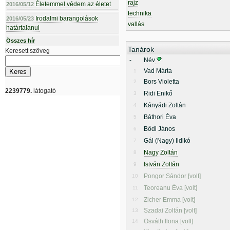
rajz
Életemmel védem az életet
2016/05/12
technika
Irodalmi barangolások
2016/05/23
vallás
határtalanul
Összes hír
Tanárok
Keresett szöveg
-
Név
Vad Márta
1
Bors Violetta
2
2239779.
látogató
Ridi Enikő
3
Kányádi Zoltán
4
Báthori Éva
5
Bődi János
6
Gál (Nagy) Ildikó
7
Nagy Zoltán
8
István Zoltán
9
Pongor Sándor [volt]
10
Teoreanu Éva [volt]
11
Zicher Emma [volt]
12
Szadai Zoltán [volt]
13
Osváth Ilona [volt]
14