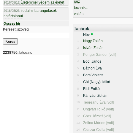
rajz
Életemmel védem az életet
2016/05/12
technika
Irodalmi barangolások
2016/05/23
vallás
határtalanul
Összes hír
Tanárok
Keresett szöveg
-
Név
Nagy Zoltán
1
István Zoltán
2
2238750.
látogató
Pongor Sándor [volt]
3
Bődi János
4
Báthori Éva
5
Bors Violetta
6
Gál (Nagy) Ildikó
7
Ridi Enikő
8
Kányádi Zoltán
9
Teoreanu Éva [volt]
10
Ungvári Ildikó [volt]
11
Gócz József [volt]
12
Zelina Márton [volt]
13
Csiszár Csilla [volt]
14