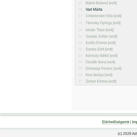
Bálint Botond [volt]
15
Vad Márta
16
Unterlender Ella [volt]
17
Tárnoky György [volt]
18
István Tibor [volt]
19
Szadai Zoltán [volt]
20
Erdős Emma [volt]
21
Danka Edit [volt]
22
Körössy Ildikó [volt]
23
Osváth Ilona [volt]
24
Diószegi Ferenc [volt]
25
Kiss Ibolya [volt]
26
Zicher Emma [volt]
27
Elérhetőségeink
|
Im
(c) 2026 A