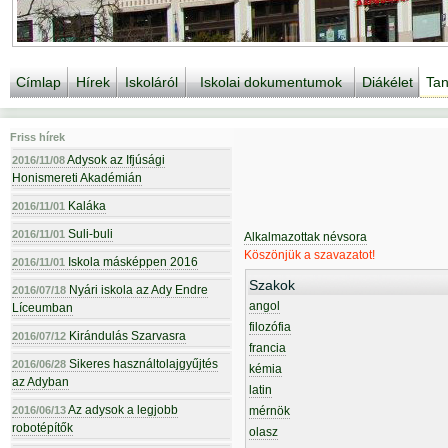
Címlap
Hírek
Iskoláról
Iskolai dokumentumok
Diákélet
Tan
Friss hírek
Adysok az Ifjúsági
2016/11/08
Honismereti Akadémián
Kaláka
2016/11/01
Suli-buli
2016/11/01
Alkalmazottak névsora
Köszönjük a szavazatot!
Iskola másképpen 2016
2016/11/01
Szakok
Nyári iskola az Ady Endre
2016/07/18
angol
Líceumban
filozófia
Kirándulás Szarvasra
2016/07/12
francia
Sikeres használtolajgyűjtés
2016/06/28
kémia
az Adyban
latin
Az adysok a legjobb
2016/06/13
mérnök
robotépítők
olasz