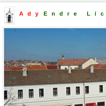
Ady
Endre Lí