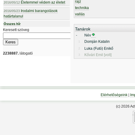
rajz
Életemmel védem az életet
2016/05/12
technika
Irodalmi barangolások
2016/05/23
vallás
határtalanul
Összes hír
Tanárok
Keresett szöveg
-
Név
Domján Katalin
1
Luka (Futó) Enikő
2
2238887.
látogató
Kővári Emil [volt]
3
Elérhetőségeink
|
Im
(c) 2026 A