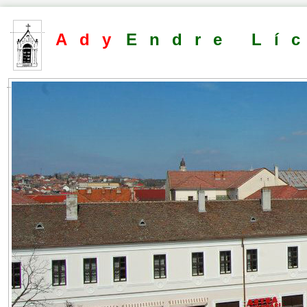
Ady
Endre Lí