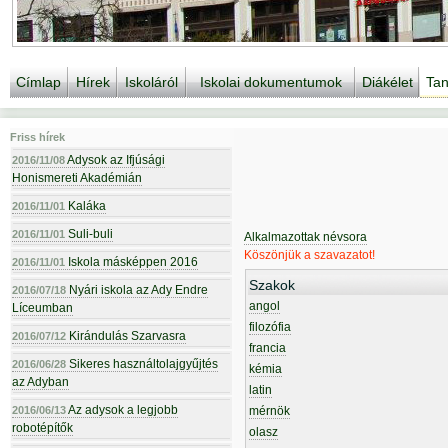
Címlap
Hírek
Iskoláról
Iskolai dokumentumok
Diákélet
Tan
Friss hírek
Adysok az Ifjúsági
2016/11/08
Honismereti Akadémián
Kaláka
2016/11/01
Suli-buli
2016/11/01
Alkalmazottak névsora
Köszönjük a szavazatot!
Iskola másképpen 2016
2016/11/01
Szakok
Nyári iskola az Ady Endre
2016/07/18
angol
Líceumban
filozófia
Kirándulás Szarvasra
2016/07/12
francia
Sikeres használtolajgyűjtés
2016/06/28
kémia
az Adyban
latin
Az adysok a legjobb
2016/06/13
mérnök
robotépítők
olasz