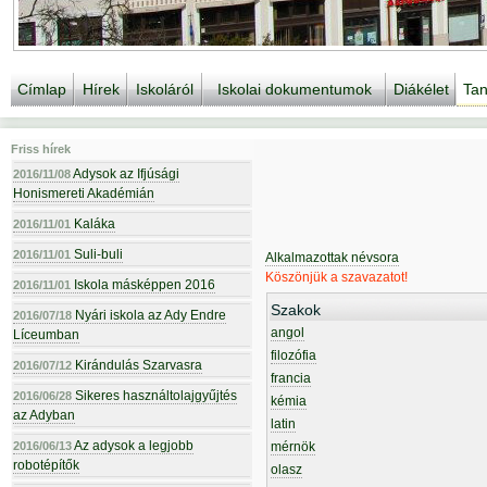
Címlap
Hírek
Iskoláról
Iskolai dokumentumok
Diákélet
Tan
Friss hírek
Adysok az Ifjúsági
2016/11/08
Honismereti Akadémián
Kaláka
2016/11/01
Suli-buli
2016/11/01
Alkalmazottak névsora
Köszönjük a szavazatot!
Iskola másképpen 2016
2016/11/01
Szakok
Nyári iskola az Ady Endre
2016/07/18
angol
Líceumban
filozófia
Kirándulás Szarvasra
2016/07/12
francia
Sikeres használtolajgyűjtés
2016/06/28
kémia
az Adyban
latin
Az adysok a legjobb
2016/06/13
mérnök
robotépítők
olasz