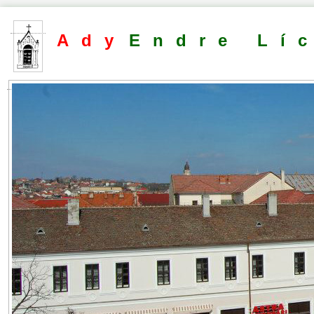
Ady
Endre Lí