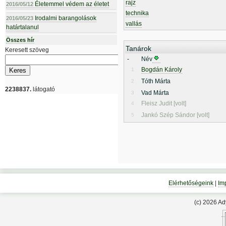
rajz
Életemmel védem az életet
2016/05/12
technika
Irodalmi barangolások
2016/05/23
vallás
határtalanul
Összes hír
Tanárok
Keresett szöveg
-
Név
Bogdán Károly
1
Tóth Márta
2
2238837.
látogató
Vad Márta
3
Fleisz Judit [volt]
4
Jankó Szép Sándor [volt]
5
Elérhetőségeink
|
Im
(c) 2026 A