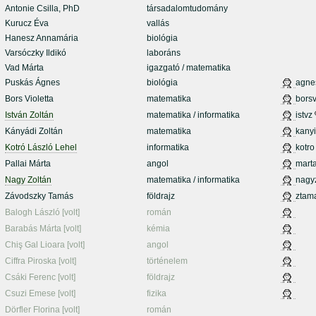
Antonie Csilla, PhD
társadalomtudomány
Kurucz Éva
vallás
Hanesz Annamária
biológia
Varsóczky Ildikó
laboráns
Vad Márta
igazgató / matematika
Puskás Ágnes
biológia
agne
Bors Violetta
matematika
borsv
István Zoltán
matematika / informatika
istvz
Kányádi Zoltán
matematika
kanyi
Kotró László Lehel
informatika
kotro
Pallai Márta
angol
mart
Nagy Zoltán
matematika / informatika
nagy
Závodszky Tamás
földrajz
ztam
Balogh László [volt]
román
Barabás Márta [volt]
kémia
Chiş Gal Lioara [volt]
angol
Ciffra Piroska [volt]
történelem
Csáki Ferenc [volt]
földrajz
Csuzi Emese [volt]
fizika
Dörfler Florina [volt]
román