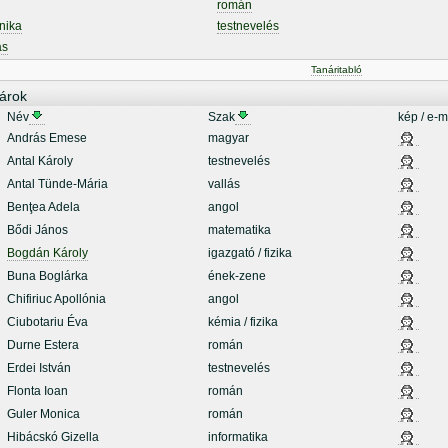
román
nika
testnevelés
ás
Tanáritabló
árok
Név
Szak
kép / e-m
András Emese
magyar
Antal Károly
testnevelés
Antal Tünde-Mária
vallás
Benţea Adela
angol
Bődi János
matematika
Bogdán Károly
igazgató / fizika
Buna Boglárka
ének-zene
Chifiriuc Apollónia
angol
Ciubotariu Éva
kémia / fizika
Durne Estera
román
Erdei István
testnevelés
Flonta Ioan
román
Guler Monica
román
Hibácskó Gizella
informatika