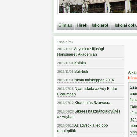
Címlap
Hírek
Iskoláról
Iskolai do
Friss hírek
Adysok az Ifjúsági
2016/11/08
Honismereti Akadémián
Kaláka
2016/11/01
Suli-buli
2016/11/01
Alka
Köszö
Iskola másképpen 2016
2016/11/01
Sza
Nyári iskola az Ady Endre
2016/07/18
ang
Líceumban
filoz
Kirándulás Szarvasra
2016/07/12
fran
Sikeres használtolajgyűjtés
2016/06/28
kém
az Adyban
latin
Az adysok a legjobb
2016/06/13
mér
robotépítők
olas