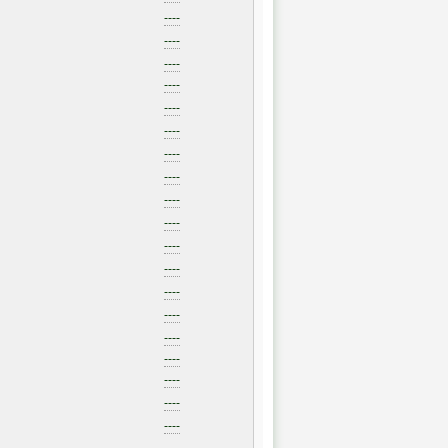
----
----
----
----
----
----
----
----
----
----
----
----
----
----
----
----
----
----
----