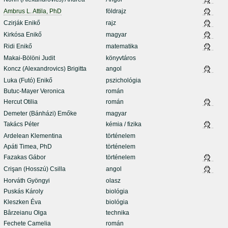
Ambrus L. Attila, PhD
földrajz
Czirják Enikő
rajz
Kirkósa Enikő
magyar
Ridi Enikő
matematika
Makai-Bölöni Judit
könyvtáros
Koncz (Alexandrovics) Brigitta
angol
Luka (Futó) Enikő
pszichológia
Butuc-Mayer Veronica
román
Hercut Otilia
román
Demeter (Bánházi) Emőke
magyar
Takács Péter
kémia / fizika
Ardelean Klementina
történelem
Apáti Timea, PhD
történelem
Fazakas Gábor
történelem
Crişan (Hosszú) Csilla
angol
Horváth Gyöngyi
olasz
Puskás Károly
biológia
Kleszken Éva
biológia
Bârzeianu Olga
technika
Fechete Camelia
román