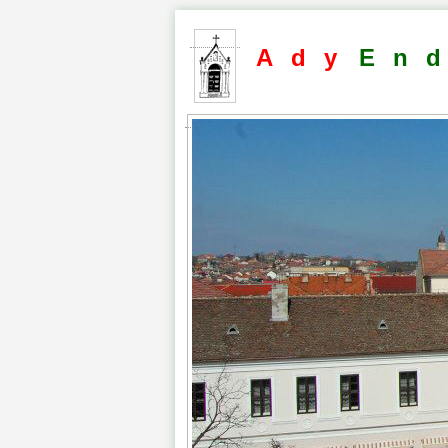
Ady
En