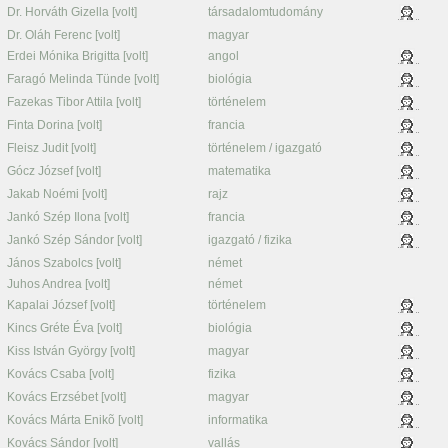
Dr. Horváth Gizella [volt]
társadalomtudomány
Dr. Oláh Ferenc [volt]
magyar
Erdei Mónika Brigitta [volt]
angol
Faragó Melinda Tünde [volt]
biológia
Fazekas Tibor Attila [volt]
történelem
Finta Dorina [volt]
francia
Fleisz Judit [volt]
történelem / igazgató
Gócz József [volt]
matematika
Jakab Noémi [volt]
rajz
Jankó Szép Ilona [volt]
francia
Jankó Szép Sándor [volt]
igazgató / fizika
János Szabolcs [volt]
német
Juhos Andrea [volt]
német
Kapalai József [volt]
történelem
Kincs Gréte Éva [volt]
biológia
Kiss István György [volt]
magyar
Kovács Csaba [volt]
fizika
Kovács Erzsébet [volt]
magyar
Kovács Márta Enikõ [volt]
informatika
Kovács Sándor [volt]
vallás