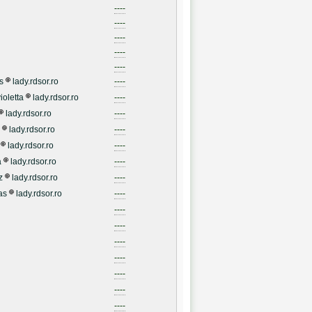
----
----
----
----
----
s
lady.rdsor.ro
----
ioletta
lady.rdsor.ro
----
lady.rdsor.ro
----
lady.rdsor.ro
----
lady.rdsor.ro
----
a
lady.rdsor.ro
----
z
lady.rdsor.ro
----
as
lady.rdsor.ro
----
----
----
----
----
----
----
----