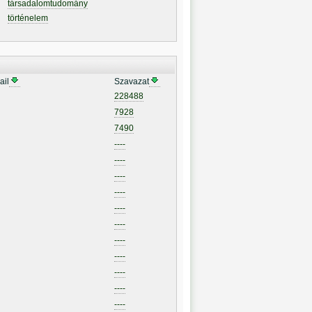
társadalomtudomány
történelem
ail
Szavazat
228488
7928
7490
----
----
----
----
----
----
----
----
----
----
----