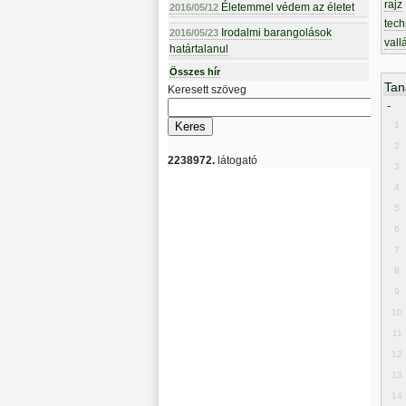
rajz
Életemmel védem az életet
2016/05/12
tech
Irodalmi barangolások
2016/05/23
vall
határtalanul
Összes hír
Tan
Keresett szöveg
-
1
2
2238972.
látogató
3
4
5
6
7
8
9
10
11
12
13
14