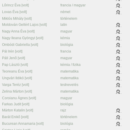
Lőrincz Éva [volt]
francia / magyar
Lovas Éva [volt]
német
Miklós Mihály [volt]
történelem
Moldován Gellért Lajos [volt]
latin
Nagy Anna Éva [volt]
magyar
Nagy Ileana Gyöngyi [volt]
kémia
Ombódi Gabriella [volt]
biológia
Pál Irén [volt]
francia
Páll Jenõ [volt]
magyar
Pap László [volt]
kémia / fizika
Teoreanu Éva [volt]
matematika
Ungvári Ildikó [volt]
matematika
Varga Teréz [volt]
testnevelés
Zelina Márton [volt]
matematika
Coroianu Ágnes [volt]
magyar
Farkas Judit [volt]
biológia
Márton Katalin [volt]
rajz
Barát Enikõ [volt]
történelem
Bucurean Annamaria [volt]
biológia