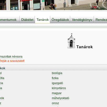
kumentumok
Diákélet
Tanárok
Öregdiákok
Vendégkönyv
Rendez
Tanárok
lmazottak névsora
njük a szavazatot!
kok
ol
biológia
ófia
fizika
cia
igazgató
ia
könyvtáros
magyar
nök
műhelyoktató
z
orosz