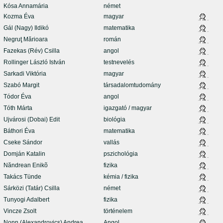
Kósa Annamária
német
Kozma Éva
magyar
Gál (Nagy) Ildikó
matematika
Negruţ Mărioara
román
Fazekas (Rév) Csilla
angol
Rollinger László István
testnevelés
Sarkadi Viktória
magyar
Szabó Margit
társadalomtudomány
Tódor Éva
angol
Tóth Márta
igazgató / magyar
Ujvárosi (Dobai) Edit
biológia
Báthori Éva
matematika
Cseke Sándor
vallás
Domján Katalin
pszichológia
Năndrean Enikõ
fizika
Takács Tünde
kémia / fizika
Sárközi (Tatár) Csilla
német
Tunyogi Adalbert
fizika
Vincze Zsolt
történelem
Nonn (Alexandrovics) Andrea
Angol