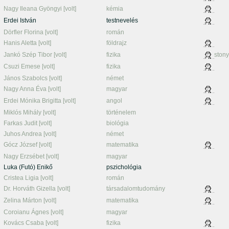
Nagy Ileana Gyöngyi [volt]
kémia
Erdei István
testnevelés
Dörfler Florina [volt]
román
Hanis Aletta [volt]
földrajz
Jankó Szép Tibor [volt]
fizika
stony
Csuzi Emese [volt]
fizika
János Szabolcs [volt]
német
Nagy Anna Éva [volt]
magyar
Erdei Mónika Brigitta [volt]
angol
Miklós Mihály [volt]
történelem
Farkas Judit [volt]
biológia
Juhos Andrea [volt]
német
Gócz József [volt]
matematika
Nagy Erzsébet [volt]
magyar
Luka (Futó) Enikő
pszichológia
Cristea Ligia [volt]
román
Dr. Horváth Gizella [volt]
társadalomtudomány
Zelina Márton [volt]
matematika
Coroianu Ágnes [volt]
magyar
Kovács Csaba [volt]
fizika