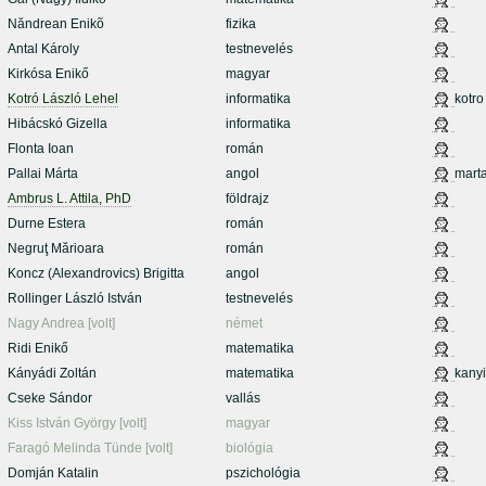
Năndrean Enikõ
fizika
Antal Károly
testnevelés
Kirkósa Enikő
magyar
Kotró László Lehel
informatika
kotro
Hibácskó Gizella
informatika
Flonta Ioan
román
Pallai Márta
angol
mart
Ambrus L. Attila, PhD
földrajz
Durne Estera
román
Negruţ Mărioara
román
Koncz (Alexandrovics) Brigitta
angol
Rollinger László István
testnevelés
Nagy Andrea [volt]
német
Ridi Enikő
matematika
Kányádi Zoltán
matematika
kanyi
Cseke Sándor
vallás
Kiss István György [volt]
magyar
Faragó Melinda Tünde [volt]
biológia
Domján Katalin
pszichológia