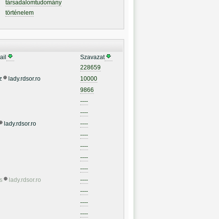
társadalomtudomány
történelem
ail
Szavazat
228659
z
lady.rdsor.ro
10000
9866
----
----
lady.rdsor.ro
----
----
----
----
----
s
lady.rdsor.ro
----
----
----
----