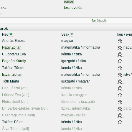
román
nika
testnevelés
ás
Tanáritabló
árok
Név
Szak
kép / e-m
András Emese
magyar
Nagy Zoltán
matematika / informatika
nagy
Ciubotariu Éva
kémia / fizika
Bogdán Károly
igazgató / fizika
Takács Tünde
kémia / fizika
István Zoltán
matematika / informatika
istvz
Tóth Márta
igazgató / magyar
Pap László [volt]
kémia / fizika
Lőrincz Éva [volt]
francia / magyar
Fleisz Judit [volt]
történelem / igazgató
Dr. Bartos-Elekes István [volt]
fizika / informatika
barto
Csepregi Imola [volt]
magyar / vallás
Takács Péter
kémia / fizika
Árva Tünde [volt]
kémia / fizika