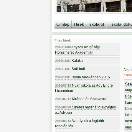
Címlap
Hírek
Iskoláról
Iskolai do
Friss hírek
Adysok az Ifjúsági
2016/11/08
Honismereti Akadémián
Kaláka
2016/11/01
Suli-buli
2016/11/01
Alka
Köszö
Iskola másképpen 2016
2016/11/01
Sza
Nyári iskola az Ady Endre
2016/07/18
ang
Líceumban
filoz
Kirándulás Szarvasra
2016/07/12
fran
Sikeres használtolajgyűjtés
2016/06/28
kém
az Adyban
latin
Az adysok a legjobb
2016/06/13
mér
robotépítők
olas