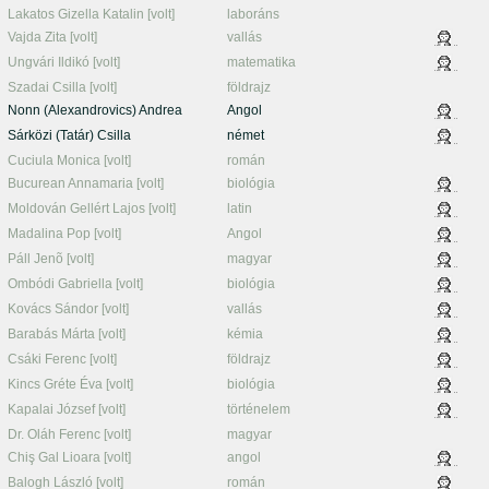
Lakatos Gizella Katalin [volt]
laboráns
Vajda Zita [volt]
vallás
Ungvári Ildikó [volt]
matematika
Szadai Csilla [volt]
földrajz
Nonn (Alexandrovics) Andrea
Angol
Sárközi (Tatár) Csilla
német
Cuciula Monica [volt]
román
Bucurean Annamaria [volt]
biológia
Moldován Gellért Lajos [volt]
latin
Madalina Pop [volt]
Angol
Páll Jenõ [volt]
magyar
Ombódi Gabriella [volt]
biológia
Kovács Sándor [volt]
vallás
Barabás Márta [volt]
kémia
Csáki Ferenc [volt]
földrajz
Kincs Gréte Éva [volt]
biológia
Kapalai József [volt]
történelem
Dr. Oláh Ferenc [volt]
magyar
Chiş Gal Lioara [volt]
angol
Balogh László [volt]
román