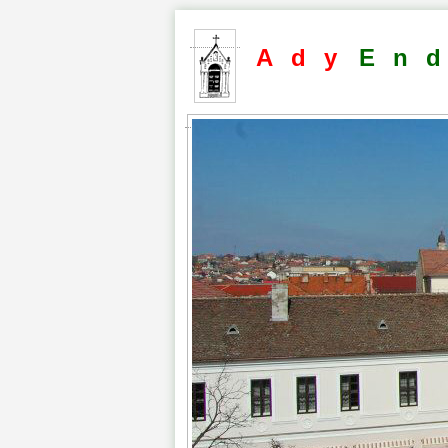
Ady
En