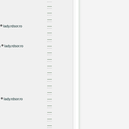
----
----
----
lady.rdsor.ro
----
----
----
a
lady.rdsor.ro
----
----
----
----
----
----
----
----
lady.rdsor.ro
----
----
----
----
----