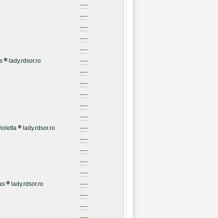
----
----
----
----
----
s
lady.rdsor.ro
----
----
----
----
----
----
ioletta
lady.rdsor.ro
----
----
----
----
----
as
lady.rdsor.ro
----
----
----
----