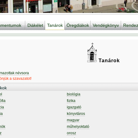
kumentumok
Diákélet
Tanárok
Öregdiákok
Vendégkönyv
Rendez
Tanárok
lmazottak névsora
njük a szavazatot!
kok
ol
biológia
ófia
fizika
cia
igazgató
ia
könyvtáros
magyar
nök
műhelyoktató
z
orosz