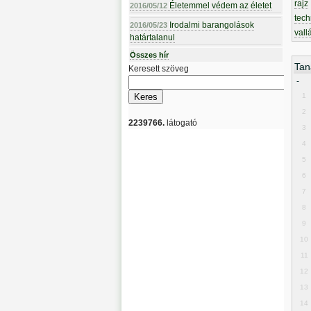
rajz
Életemmel védem az életet
2016/05/12
tech
Irodalmi barangolások
2016/05/23
vall
határtalanul
Összes hír
Tan
Keresett szöveg
-
1
2
2239766.
látogató
3
4
5
6
7
8
9
10
11
12
13
14