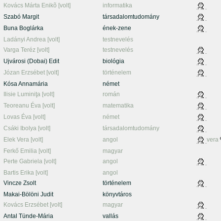
Kovács Márta Enikõ [volt]
informatika
Szabó Margit
társadalomtudomány
Buna Boglárka
ének-zene
Ladányi Andrea [volt]
testnevelés
Varga Teréz [volt]
testnevelés
Ujvárosi (Dobai) Edit
biológia
Józan Erzsébet [volt]
történelem
Kósa Annamária
német
Ilisie Luminiţa [volt]
román
Teoreanu Éva [volt]
matematika
Lovas Éva [volt]
német
Csáki Ibolya [volt]
társadalomtudomány
Elek Vera [volt]
angol
vera
Ferkő Emilia [volt]
magyar
Perte Gabriela [volt]
angol
Bartis Erika [volt]
angol
Vincze Zsolt
történelem
Makai-Bölöni Judit
könyvtáros
Kovács Erzsébet [volt]
magyar
Antal Tünde-Mária
vallás