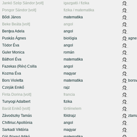
Jankó Szép Sándor [volt]
igazgató / fizika
Pongor Sándor [volt]
fizika / matematika
Bődi János
matematika
Beke Beáta [volt]
angol
Benţea Adela
angol
Puskás Ágnes
biológia
agne
Tódor Éva
angol
Guler Monica
román
Báthori Éva
matematika
Fazekas (Rév) Csilla
angol
Kozma Éva
magyar
Bors Violetta
matematika
borsv
Czirják Enikő
rajz
Finta Dorina [volt]
francia
Tunyogi Adalbert
fizika
Barát Enikõ [volt]
történelem
Závodszky Tamás
földrajz
ztam
Chifiriuc Apollónia
angol
Sarkadi Viktória
magyar
Gál (Nagy) Ildikó
matematika