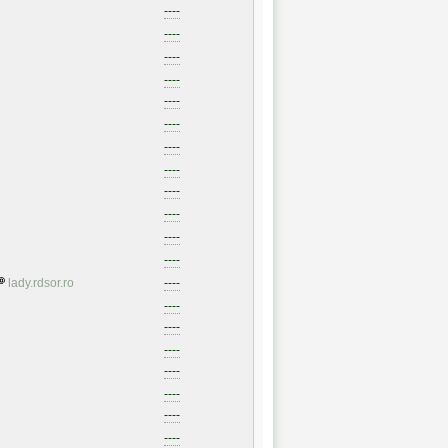
----
----
----
----
----
----
----
----
----
----
----
----
lady.rdsor.ro
----
----
----
----
----
----
----
----